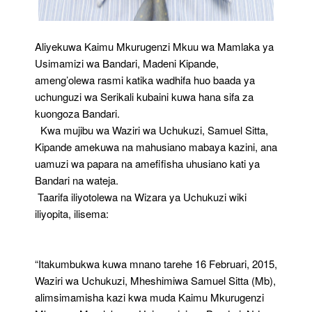
Aliyekuwa Kaimu Mkurugenzi Mkuu wa Mamlaka ya
Usimamizi wa Bandari, Madeni Kipande,
ameng’olewa rasmi katika wadhifa huo baada ya
uchunguzi wa Serikali kubaini kuwa hana sifa za
kuongoza Bandari.
Kwa mujibu wa Waziri wa Uchukuzi, Samuel Sitta,
Kipande amekuwa na mahusiano mabaya kazini, ana
uamuzi wa papara na amefifisha uhusiano kati ya
Bandari na wateja.
Taarifa iliyotolewa na Wizara ya Uchukuzi wiki
iliyopita, ilisema:
“Itakumbukwa kuwa mnano tarehe 16 Februari, 2015,
Waziri wa Uchukuzi, Mheshimiwa Samuel Sitta (Mb),
alimsimamisha kazi kwa muda Kaimu Mkurugenzi