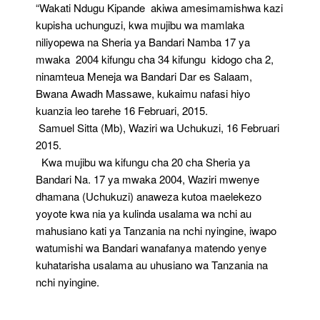
“Wakati Ndugu Kipande akiwa amesimamishwa kazi
kupisha uchunguzi, kwa mujibu wa mamlaka
niliyopewa na Sheria ya Bandari Namba 17 ya
mwaka 2004 kifungu cha 34 kifungu kidogo cha 2,
ninamteua Meneja wa Bandari Dar es Salaam,
Bwana Awadh Massawe, kukaimu nafasi hiyo
kuanzia leo tarehe 16 Februari, 2015.
Samuel Sitta (Mb), Waziri wa Uchukuzi, 16 Februari
2015.
Kwa mujibu wa kifungu cha 20 cha Sheria ya
Bandari Na. 17 ya mwaka 2004, Waziri mwenye
dhamana (Uchukuzi) anaweza kutoa maelekezo
yoyote kwa nia ya kulinda usalama wa nchi au
mahusiano kati ya Tanzania na nchi nyingine, iwapo
watumishi wa Bandari wanafanya matendo yenye
kuhatarisha usalama au uhusiano wa Tanzania na
nchi nyingine.