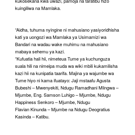
kukosekana kwa uwazi, pamoja na taratibu hizo
kuingiliwa na Mamlaka.
“Aidha, tuhuma nyingine ni mahusiano yasiyoridhisha
kati ya uongozi wa Mamlaka ya Usimamizi wa
Bandari na wadau wake muhimu na mahusiano
mabaya sehemu ya kazi.
“Kufuatia hali hii, nimeteua Tume ya kuchunguza
suala hili na nimeipa muda wa wiki mbili kukamilisha
kazi hii na kunipatia taarifa. Majina ya wajumbe wa
Tume hiyo ni kama ifuatayo: Jaji mstaafu Agusta
Bubeshi – Mwenyekiti, Ndugu Ramadhani Mlingwa –
Mjumbe, Eng. Samson Luhigo – Mjumbe, Ndugu
Happiness Senkoro – Mjumbe, Ndugu
Flavian Kinunda – Mjumbe na Ndugu Deogratius
Kasinda – Katibu.