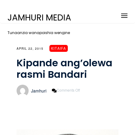
JAMHURI MEDIA
Tunaanzia wanapoishia wengine
KITAIFA
APRIL 22, 2015
Kipande ang’olewa
rasmi Bandari
On
Comments Off
Jamhuri
Kipande
Ang’olewa
Rasmi
Bandari