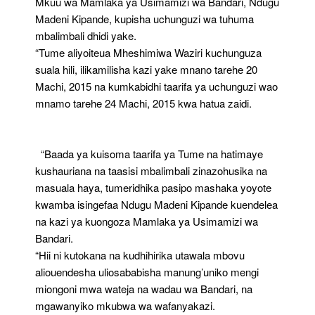
Mkuu wa Mamlaka ya Usimamizi wa Bandari, Ndugu
Madeni Kipande, kupisha uchunguzi wa tuhuma
mbalimbali dhidi yake.
“Tume aliyoiteua Mheshimiwa Waziri kuchunguza
suala hili, ilikamilisha kazi yake mnano tarehe 20
Machi, 2015 na kumkabidhi taarifa ya uchunguzi wao
mnamo tarehe 24 Machi, 2015 kwa hatua zaidi.
“Baada ya kuisoma taarifa ya Tume na hatimaye
kushauriana na taasisi mbalimbali zinazohusika na
masuala haya, tumeridhika pasipo mashaka yoyote
kwamba isingefaa Ndugu Madeni Kipande kuendelea
na kazi ya kuongoza Mamlaka ya Usimamizi wa
Bandari.
“Hii ni kutokana na kudhihirika utawala mbovu
aliouendesha uliosababisha manung’uniko mengi
miongoni mwa wateja na wadau wa Bandari, na
mgawanyiko mkubwa wa wafanyakazi.