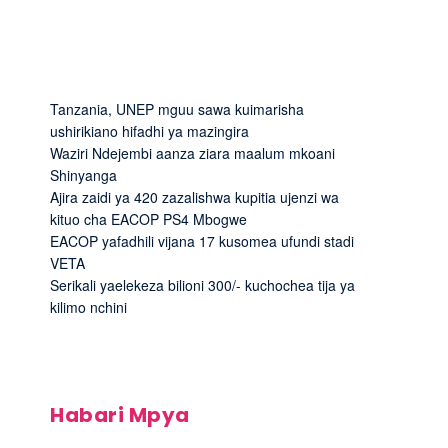
Tanzania, UNEP mguu sawa kuimarisha
ushirikiano hifadhi ya mazingira
Waziri Ndejembi aanza ziara maalum mkoani
Shinyanga
Ajira zaidi ya 420 zazalishwa kupitia ujenzi wa
kituo cha EACOP PS4 Mbogwe
EACOP yafadhili vijana 17 kusomea ufundi stadi
VETA
Serikali yaelekeza bilioni 300/- kuchochea tija ya
kilimo nchini
Habari Mpya