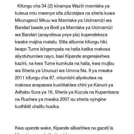
Kifungu cha 34 (2) kinampa Waziri mamlaka ya
kuteua mtu mwenye sifa zilizotajwa na sheria kuwa
Mkurugenzi Mkuu wa Mamlaka ya Usimamizi wa
Bandari baada ya Bodi ya Mamlaka ya Usimamizi
wa Bandari (anayoiteua yeye pia) kupendekeza
kwake majina matatu. Sitta alitumia kifungu hiki.
Iwapo Tume isingempata na hatia katika makosa
aliyotuhumiwa nayo, basi Kipande angerejeshwa
kazini, na kwa Tume kumkuta na hatia, kwa mujibu
wa Sheria ya Ununuzi wa Umma Na. 9 ya mwaka
2011 kifungu cha 87, mtumishi aliyekutwa na
makosa anapaswa kushitakiwa chini ya Kanuni ya
Adhabu Sura ya 16, Sheria ya Kuzuia na Kupambana
na Rushwa ya mwaka 2007 au sheria nyingine
kudhibiti uhalifu husika.
Kwa upande wake, Kipande alikaririwa na gazeti la