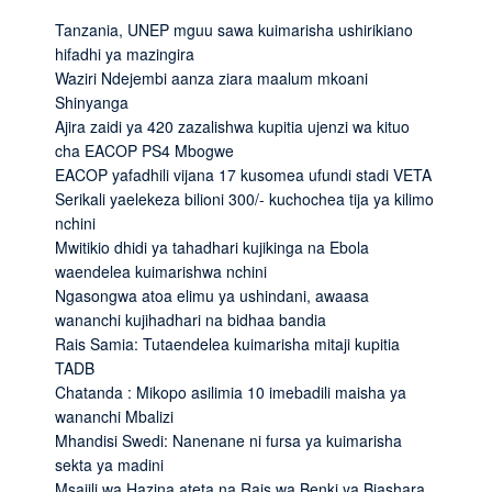
Tanzania, UNEP mguu sawa kuimarisha ushirikiano
hifadhi ya mazingira
Waziri Ndejembi aanza ziara maalum mkoani
Shinyanga
Ajira zaidi ya 420 zazalishwa kupitia ujenzi wa kituo
cha EACOP PS4 Mbogwe
EACOP yafadhili vijana 17 kusomea ufundi stadi VETA
Serikali yaelekeza bilioni 300/- kuchochea tija ya kilimo
nchini
Mwitikio dhidi ya tahadhari kujikinga na Ebola
waendelea kuimarishwa nchini
Ngasongwa atoa elimu ya ushindani, awaasa
wananchi kujihadhari na bidhaa bandia
Rais Samia: Tutaendelea kuimarisha mitaji kupitia
TADB
Chatanda : Mikopo asilimia 10 imebadili maisha ya
wananchi Mbalizi
Mhandisi Swedi: Nanenane ni fursa ya kuimarisha
sekta ya madini
Msajili wa Hazina ateta na Rais wa Benki ya Biashara