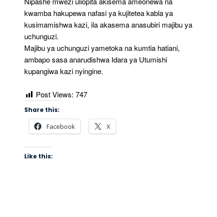
Nipashe mwezi uliopita akisema ameonewa na
kwamba hakupewa nafasi ya kujitetea kabla ya
kusimamishwa kazi, ila akasema anasubiri majibu ya
uchunguzi.
Majibu ya uchunguzi yametoka na kumtia hatiani,
ambapo sasa anarudishwa Idara ya Utumishi
kupangiwa kazi nyingine.
Post Views:
747
Share this:
Facebook
X
Like this: