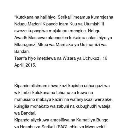
“Kutokana na hali hiyo, Serikali imeamua kumrejesha
Ndugu Madeni Kipande Idara Kuu ya Utumishi ili
aweze kupangiwa majukumu mengine. Ndugu
Awadh Massawe ataendelea kukaimu nafasi hiyo ya
Mkurugenzi Mkuu wa Mamlaka ya Usimamizi wa
Bandari.
Taarifa hiyo imetolewa na Wizara ya Uchukuzi, 16
Aprili, 2015.
Kipande alisimamishwa kazi kupisha uchunguzi wa
wiki mbili kutokana na tuhuma za kuwa na
mahusiano mabaya kazini na wafanyakazi wenzake,
kuingilia mchakato wa zabuni na kubughudhi wateja
wa Bandari.
Kipande aliyekuwa amesifiwa na Kamati ya Bunge
ya Hesabu za Serikali (PAC), chini ya Mwenyekiti