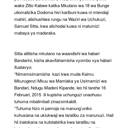
wake Zitto Kabwe katika Mkutano wa 18 wa Bunge
uliomalizika Dodoma hivi karibuni kuwa ni mtendaji
mahiri, alishushiwa rungu na Waziri wa Uchukuzi,
Samuel Sitta, kwa alichodai kuwa ni matumizi
mabaya ya madaraka.
Sitta aliitisha mkutano na waandishi wa habari
Bandarini, kisha akavifahamisha vyombo vya habari
ifuatavyo:
“Nimemsimamisha kazi kwa muda Kaimu
Mkurugenzi Mkuu wa Mamlaka ya Usimamizi wa
Bandari, Ndugu Madeni Kipande, leo hii tarehe 16
Februari, 2015 ili kupisha uchunguzi unaohusu
tuhuma mbalimbali zinazomkabili.
“Tuhuma hizo ni pamoja na manung’uniko
kuhusiana na ukiukwaji wa taratibu za manunuzi. Hali
hii inatokana na kutotabirika kwa taratibu na