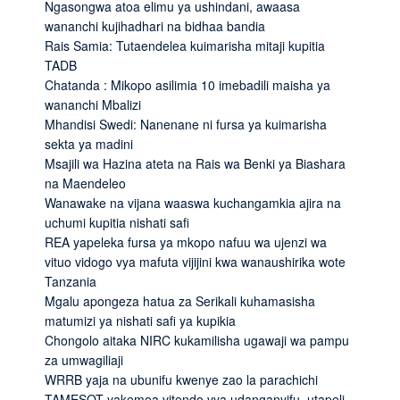
Ngasongwa atoa elimu ya ushindani, awaasa
wananchi kujihadhari na bidhaa bandia
Rais Samia: Tutaendelea kuimarisha mitaji kupitia
TADB
Chatanda : Mikopo asilimia 10 imebadili maisha ya
wananchi Mbalizi
Mhandisi Swedi: Nanenane ni fursa ya kuimarisha
sekta ya madini
Msajili wa Hazina ateta na Rais wa Benki ya Biashara
na Maendeleo
Wanawake na vijana waaswa kuchangamkia ajira na
uchumi kupitia nishati safi
REA yapeleka fursa ya mkopo nafuu wa ujenzi wa
vituo vidogo vya mafuta vijijini kwa wanaushirika wote
Tanzania
Mgalu apongeza hatua za Serikali kuhamasisha
matumizi ya nishati safi ya kupikia
Chongolo aitaka NIRC kukamilisha ugawaji wa pampu
za umwagiliaji
WRRB yaja na ubunifu kwenye zao la parachichi
TAMESOT yakemea vitendo vya udanganyifu, utapeli