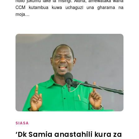
ndilo jukumu lake la msingi. Aidha, amewataka wana
CCM kutambua kuwa uchaguzi una gharama na
moja…
SIASA
‘Dk Samia anastahili kura za