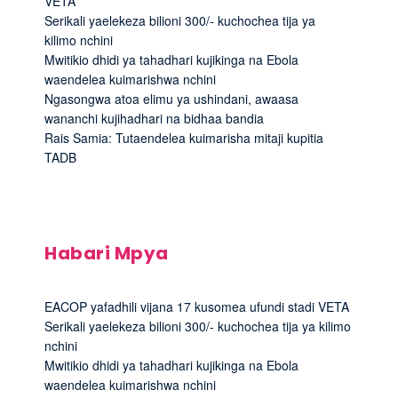
VETA
Serikali yaelekeza bilioni 300/- kuchochea tija ya
kilimo nchini
Mwitikio dhidi ya tahadhari kujikinga na Ebola
waendelea kuimarishwa nchini
Ngasongwa atoa elimu ya ushindani, awaasa
wananchi kujihadhari na bidhaa bandia
Rais Samia: Tutaendelea kuimarisha mitaji kupitia
TADB
Habari Mpya
EACOP yafadhili vijana 17 kusomea ufundi stadi VETA
Serikali yaelekeza bilioni 300/- kuchochea tija ya kilimo
nchini
Mwitikio dhidi ya tahadhari kujikinga na Ebola
waendelea kuimarishwa nchini