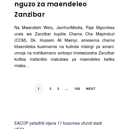
nguzo za maendeleo
Zanzibar
Na Mwandishi Wetu, JamhuriMedia, Paje Mgombea
urais wa Zanzibar kupitia Chama Cha Mapinduzi
(CCM), Dk. Hussein Ali Mwinyi, amesema chama
kitaendelea kusimamia na kulinda misingi ya amani,
umoja na mshikamano ambayo imeiwezesha Zanzibar
kufikia mafanikio makubwa ya maendeleo katika
miaka…
1
2
3
…
185
NEXT
EACOP yafadhili vijana 17 kusomea ufundi stadi