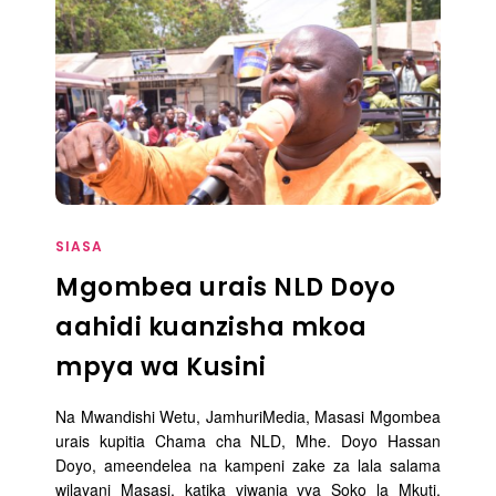
SIASA
Mgombea urais NLD Doyo
aahidi kuanzisha mkoa
mpya wa Kusini
Na Mwandishi Wetu, JamhuriMedia, Masasi Mgombea
urais kupitia Chama cha NLD, Mhe. Doyo Hassan
Doyo, ameendelea na kampeni zake za lala salama
wilayani Masasi, katika viwanja vya Soko la Mkuti,