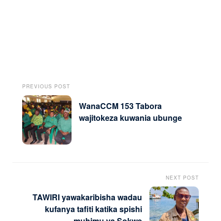
PREVIOUS POST
WanaCCM 153 Tabora
wajitokeza kuwania ubunge
NEXT POST
TAWIRI yawakaribisha wadau
kufanya tafiti katika spishi
muhimu ya Sokwe