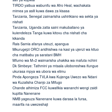
TIRDO yaibua wabunifu wa Afro Heal, wachakata
mimea ya asili kuwa dawa za kisasa
Tanzania, Senegal zaimarisha ushirikiano wa sekta ya
nishati
Tanzania, Uganda zatia saini makubaliano ya
kuiendeleza Tanga kuwa kitovu cha nishati cha
kikanda
Rais Samia afanya uteuzi, apangua
Mkurugejzi ORCI aridhishwa na kasi ya ujenzi wa kituo
cha matibabu ya saratani BMH
Mfumo wa M+2 waimarisha uhakika wa mafuta nchini
Dk Simbeye: Tathmini ya mtaala ulioboreshwa ifungue
ukurasa mpya wa ubora wa elimu
Pinda Apongeza TVLA kwa Kujenga Uwezo wa Ndani
wa Kuzalisha Chanjo za Mifugo
Chande aihimiza FCC kuwafikia wananchi wengi zaidi
kupitia Nanenane
NMB yageuza Nanenane kuwa darasa la fursa,
maarifa na uwezeshaji