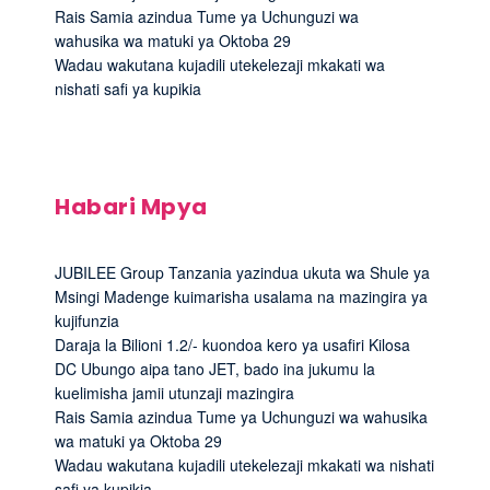
Rais Samia azindua Tume ya Uchunguzi wa
wahusika wa matuki ya Oktoba 29
Wadau wakutana kujadili utekelezaji mkakati wa
nishati safi ya kupikia
Habari Mpya
JUBILEE Group Tanzania yazindua ukuta wa Shule ya
Msingi Madenge kuimarisha usalama na mazingira ya
kujifunzia
Daraja la Bilioni 1.2/- kuondoa kero ya usafiri Kilosa
DC Ubungo aipa tano JET, bado ina jukumu la
kuelimisha jamii utunzaji mazingira
Rais Samia azindua Tume ya Uchunguzi wa wahusika
wa matuki ya Oktoba 29
Wadau wakutana kujadili utekelezaji mkakati wa nishati
safi ya kupikia