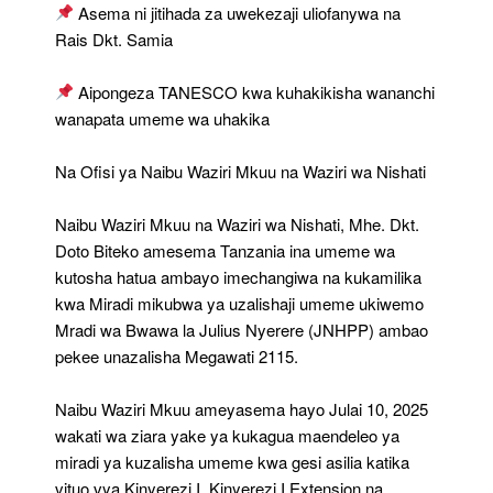
Dk
Asema ni jitihada za uwekezaji uliofanywa na
Biteko
Rais Dkt. Samia
Aipongeza TANESCO kwa kuhakikisha wananchi
wanapata umeme wa uhakika
Na Ofisi ya Naibu Waziri Mkuu na Waziri wa Nishati
Naibu Waziri Mkuu na Waziri wa Nishati, Mhe. Dkt.
Doto Biteko amesema Tanzania ina umeme wa
kutosha hatua ambayo imechangiwa na kukamilika
kwa Miradi mikubwa ya uzalishaji umeme ukiwemo
Mradi wa Bwawa la Julius Nyerere (JNHPP) ambao
pekee unazalisha Megawati 2115.
Naibu Waziri Mkuu ameyasema hayo Julai 10, 2025
wakati wa ziara yake ya kukagua maendeleo ya
miradi ya kuzalisha umeme kwa gesi asilia katika
vituo vya Kinyerezi I, Kinyerezi I Extension na