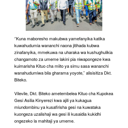
‘’Kuna maboresho makubwa yamefanyika katika
kuwahudumia wananchi naona jitihada kubwa
zinafanyika, mmekuwa na uharaka wa kushughulikia
changamoto za umeme lakini pia niwapongeze kwa
kuimarisha Kituo cha miito ya simu sasa wananchi
wanahudumiwa bila gharama yoyote,’’ alisisitiza Dkt.
Biteko.
Vilevile, Dkt. Biteko ametembelea Kituo cha Kupokea
Gesi Asilia Kinyerezi kwa ajili ya kukagua
miundombinu ya kusafirisha gesi na kuwataka
kuongeza uzalishaji wa gesi ili kusaidia kukidhi
ongezeko la mahitaji ya umeme.