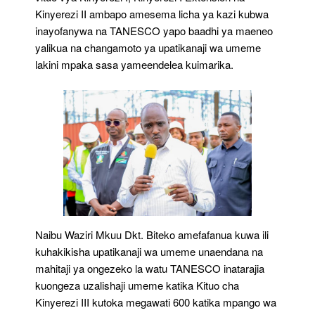
Kinyerezi II ambapo amesema licha ya kazi kubwa
inayofanywa na TANESCO yapo baadhi ya maeneo
yalikua na changamoto ya upatikanaji wa umeme
lakini mpaka sasa yameendelea kuimarika.
Naibu Waziri Mkuu Dkt. Biteko amefafanua kuwa ili
kuhakikisha upatikanaji wa umeme unaendana na
mahitaji ya ongezeko la watu TANESCO inatarajia
kuongeza uzalishaji umeme katika Kituo cha
Kinyerezi III kutoka megawati 600 katika mpango wa