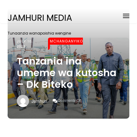
JAMHURI MEDIA
Tunaanzia wanapoishia wengine
JULY 10,
MCHANGANYIKO
2025
Tanzania ina
umeme wa kutosha
– Dk Biteko
On
Comments Off
Jamhuri
Tanzania
Ina
Umeme
Wa
Kutosha
–