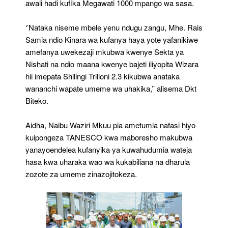
awali hadi kufika Megawati 1000 mpango wa sasa.
‘’Nataka niseme mbele yenu ndugu zangu, Mhe. Rais
Samia ndio Kinara wa kufanya haya yote yafanikiwe
amefanya uwekezaji mkubwa kwenye Sekta ya
Nishati na ndio maana kwenye bajeti iliyopita Wizara
hii imepata Shilingi Trilioni 2.3 kikubwa anataka
wananchi wapate umeme wa uhakika,’’ alisema Dkt
Biteko.
Aidha, Naibu Waziri Mkuu pia ametumia nafasi hiyo
kuipongeza TANESCO kwa maboresho makubwa
yanayoendelea kufanyika ya kuwahudumia wateja
hasa kwa uharaka wao wa kukabiliana na dharula
zozote za umeme zinazojitokeza.