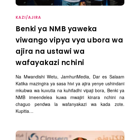
KAZI/AJIRA
Benki ya NMB yaweka
viwango vipya vya ubora wa
ajira na ustawi wa
wafayakazi nchini
Na Mwandishi Wetu, JamhuriMedia, Dar es Salaam
Katika mazingira ya sasa hivi ya ajira yenye ushindani
mkubwa wa kuvutia na kuhifadhi vipaji bora, Benki ya
NMB imeendelea kuwa mwajiri kinara nchini na
chaguo pendwa la wafanyakazi wa kada zote.
Kupitia…