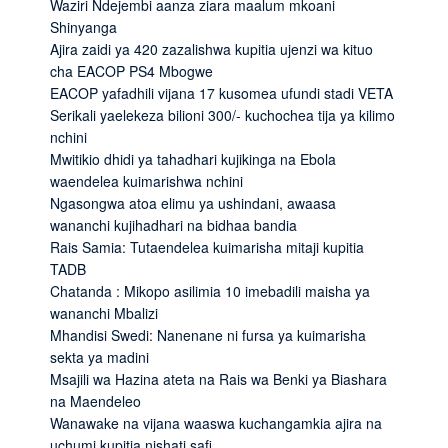
Waziri Ndejembi aanza ziara maalum mkoani
Shinyanga
Ajira zaidi ya 420 zazalishwa kupitia ujenzi wa kituo
cha EACOP PS4 Mbogwe
EACOP yafadhili vijana 17 kusomea ufundi stadi VETA
Serikali yaelekeza bilioni 300/- kuchochea tija ya kilimo
nchini
Mwitikio dhidi ya tahadhari kujikinga na Ebola
waendelea kuimarishwa nchini
Ngasongwa atoa elimu ya ushindani, awaasa
wananchi kujihadhari na bidhaa bandia
Rais Samia: Tutaendelea kuimarisha mitaji kupitia
TADB
Chatanda : Mikopo asilimia 10 imebadili maisha ya
wananchi Mbalizi
Mhandisi Swedi: Nanenane ni fursa ya kuimarisha
sekta ya madini
Msajili wa Hazina ateta na Rais wa Benki ya Biashara
na Maendeleo
Wanawake na vijana waaswa kuchangamkia ajira na
uchumi kupitia nishati safi