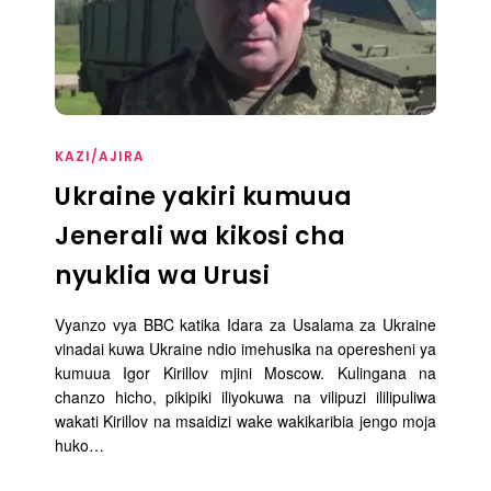
KAZI/AJIRA
Ukraine yakiri kumuua
Jenerali wa kikosi cha
nyuklia wa Urusi
Vyanzo vya BBC katika Idara za Usalama za Ukraine
vinadai kuwa Ukraine ndio imehusika na operesheni ya
kumuua Igor Kirillov mjini Moscow. Kulingana na
chanzo hicho, pikipiki iliyokuwa na vilipuzi ililipuliwa
wakati Kirillov na msaidizi wake wakikaribia jengo moja
huko…