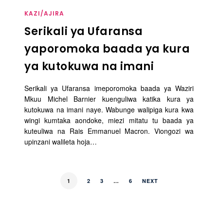
KAZI/AJIRA
Serikali ya Ufaransa
yaporomoka baada ya kura
ya kutokuwa na imani
Serikali ya Ufaransa imeporomoka baada ya Waziri
Mkuu Michel Barnier kuenguliwa katika kura ya
kutokuwa na imani naye. Wabunge walipiga kura kwa
wingi kumtaka aondoke, miezi mitatu tu baada ya
kuteuliwa na Rais Emmanuel Macron. Viongozi wa
upinzani walileta hoja…
1
2
3
…
6
NEXT