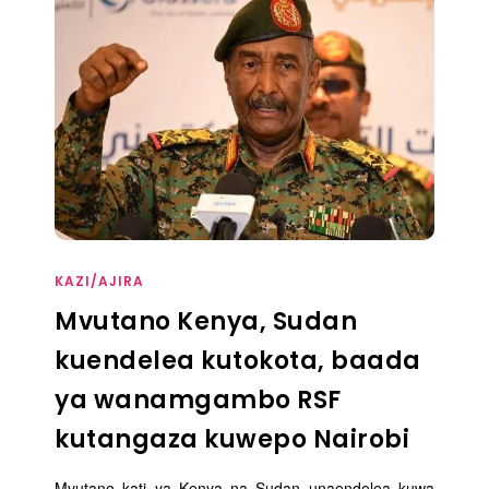
KAZI/AJIRA
Mvutano Kenya, Sudan
kuendelea kutokota, baada
ya wanamgambo RSF
kutangaza kuwepo Nairobi
Mvutano kati ya Kenya na Sudan unaendelea kuwa