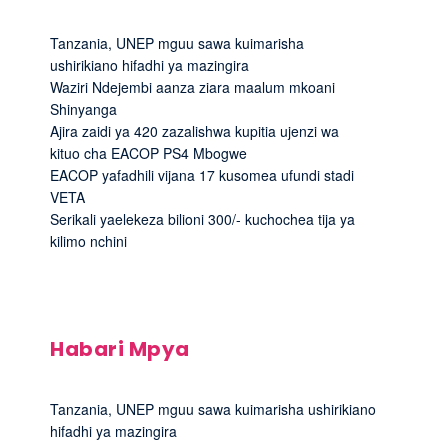
Tanzania, UNEP mguu sawa kuimarisha
ushirikiano hifadhi ya mazingira
Waziri Ndejembi aanza ziara maalum mkoani
Shinyanga
Ajira zaidi ya 420 zazalishwa kupitia ujenzi wa
kituo cha EACOP PS4 Mbogwe
EACOP yafadhili vijana 17 kusomea ufundi stadi
VETA
Serikali yaelekeza bilioni 300/- kuchochea tija ya
kilimo nchini
Habari Mpya
Tanzania, UNEP mguu sawa kuimarisha ushirikiano
hifadhi ya mazingira