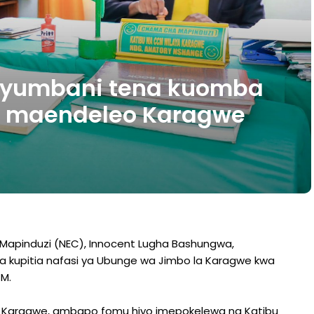
nyumbani tena kuomba
a maendeleo Karagwe
Mapinduzi (NEC), Innocent Lugha Bashungwa,
a kupitia nafasi ya Ubunge wa Jimbo la Karagwe kwa
M.
 ya Karagwe, ambapo fomu hiyo imepokelewa na Katibu