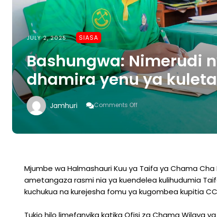
SIASA
JULY 2, 2025
Bashungwa: Nimerudi 
dhamira yenu ya kulet
On
Jamhuri
Comments Off
Bashungwa:
Nimerudi
Nyumbani
Tena
Kuomba
Dhamira
Yenu
Mjumbe wa Halmashauri Kuu ya Taifa ya Chama Cha 
Ya
ametangaza rasmi nia ya kuendelea kulihudumia Taif
Kuleta
kuchukua na kurejesha fomu ya kugombea kupitia CC
Maendeleo
Karagwe
Tukio hilo limefanyika katika Ofisi za Chama Wilaya