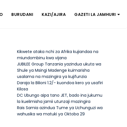
ZO
BURUDANI
KAZI/AJIRA
GAZETI LA JAMHURI
Kikwete ataka nchi za Afrika kujiandaa na
miundombinu kwa vijana
JUBILEE Group Tanzania yazindua ukuta wa
Shule ya Msingi Madenge kuimarisha
usalama na mazingira ya kujifunzia
Daraja la Bilioni 1.2/- kuondoa kero ya usafiri
Kilosa
DC Ubungo aipa tano JET, bado ina jukumu
la kuelimisha jamii utunzaji mazingira
Rais Samia azindua Tume ya Uchunguzi wa
wahusika wa matuki ya Oktoba 29