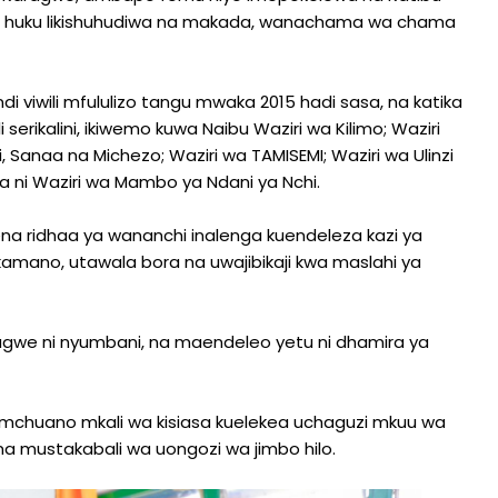
, huku likishuhudiwa na makada, wanachama wa chama
viwili mfululizo tangu mwaka 2015 hadi sasa, na katika
erikalini, ikiwemo kuwa Naibu Waziri wa Kilimo; Waziri
 Sanaa na Michezo; Waziri wa TAMISEMI; Waziri wa Ulinzi
asa ni Waziri wa Mambo ya Ndani ya Nchi.
a ridhaa ya wananchi inalenga kuendeleza kazi ya
amano, utawala bora na uwajibikaji kwa maslahi ya
gwe ni nyumbani, na maendeleo yetu ni dhamira ya
mchuano mkali wa kisiasa kuelekea uchaguzi mkuu wa
a mustakabali wa uongozi wa jimbo hilo.