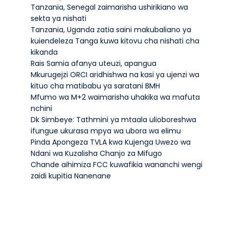
Tanzania, Senegal zaimarisha ushirikiano wa
sekta ya nishati
Tanzania, Uganda zatia saini makubaliano ya
kuiendeleza Tanga kuwa kitovu cha nishati cha
kikanda
Rais Samia afanya uteuzi, apangua
Mkurugejzi ORCI aridhishwa na kasi ya ujenzi wa
kituo cha matibabu ya saratani BMH
Mfumo wa M+2 waimarisha uhakika wa mafuta
nchini
Dk Simbeye: Tathmini ya mtaala ulioboreshwa
ifungue ukurasa mpya wa ubora wa elimu
Pinda Apongeza TVLA kwa Kujenga Uwezo wa
Ndani wa Kuzalisha Chanjo za Mifugo
Chande aihimiza FCC kuwafikia wananchi wengi
zaidi kupitia Nanenane