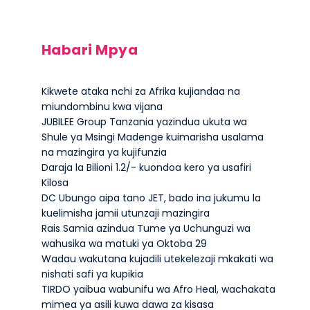
Habari Mpya
Kikwete ataka nchi za Afrika kujiandaa na
miundombinu kwa vijana
JUBILEE Group Tanzania yazindua ukuta wa
Shule ya Msingi Madenge kuimarisha usalama
na mazingira ya kujifunzia
Daraja la Bilioni 1.2/- kuondoa kero ya usafiri
Kilosa
DC Ubungo aipa tano JET, bado ina jukumu la
kuelimisha jamii utunzaji mazingira
Rais Samia azindua Tume ya Uchunguzi wa
wahusika wa matuki ya Oktoba 29
Wadau wakutana kujadili utekelezaji mkakati wa
nishati safi ya kupikia
TIRDO yaibua wabunifu wa Afro Heal, wachakata
mimea ya asili kuwa dawa za kisasa