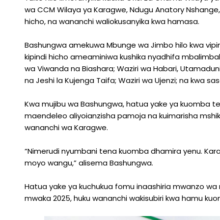
wa CCM Wilaya ya Karagwe, Ndugu Anatory Nshange
hicho, na wananchi waliokusanyika kwa hamasa.
Bashungwa amekuwa Mbunge wa Jimbo hilo kwa vipindi 
kipindi hicho ameaminiwa kushika nyadhifa mbalimbali s
wa Viwanda na Biashara; Waziri wa Habari, Utamaduni,
na Jeshi la Kujenga Taifa; Waziri wa Ujenzi; na kwa s
Kwa mujibu wa Bashungwa, hatua yake ya kuomba ten
maendeleo aliyoianzisha pamoja na kuimarisha mshik
wananchi wa Karagwe.
“Nimerudi nyumbani tena kuomba dhamira yenu. Kara
moyo wangu,” alisema Bashungwa.
Hatua yake ya kuchukua fomu inaashiria mwanzo wa 
mwaka 2025, huku wananchi wakisubiri kwa hamu kuon