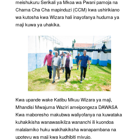
meishukuru Serikali ya Mkoa wa Pwani pamoja na
Chama Cha Cha mapinduzi (CCM) kwa ushirikiano
wa kutosha kwa Wizara hali inayofanya huduma ya
maji kuwa ya uhakika.
Kwa upande wake Katibu Mkuu Wizara ya maji,
Mhandisi Mwajuma Waziri ameipongeza DAWASA
Kwa maboresho makubwa waliyofanya na kuwataka
kuhakikisha wanawasikilza wananchi ili kuondoa
malalamiko huku wakihakiksha wanapambana na
upotevu wa maji kwa kudhibiti mivujo.