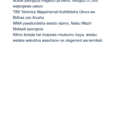
ADEM yaongoza mageuzi ya elimu, viongozi 31,000
wajengewa uwezo
TBS Yahimiza Wajasiriamali Kuthibitisha Ubora wa
Bidhaa zao Arusha
WMA yawafundisha watoto vipimo, Naibu Waziri
Maliasili apongeza
Kilimo ikolojia hai chapewa msukumo mpya, wadau
wataka wakulima waachane na utegemezi wa kemikali