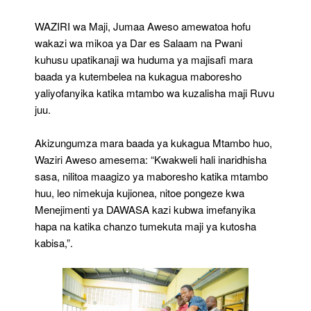
Kutosha
Dar
WAZIRI wa Maji, Jumaa Aweso amewatoa hofu
Na
Pwani
wakazi wa mikoa ya Dar es Salaam na Pwani
kuhusu upatikanaji wa huduma ya majisafi mara
baada ya kutembelea na kukagua maboresho
yaliyofanyika katika mtambo wa kuzalisha maji Ruvu
juu.
Akizungumza mara baada ya kukagua Mtambo huo,
Waziri Aweso amesema: “Kwakweli hali inaridhisha
sasa, nilitoa maagizo ya maboresho katika mtambo
huu, leo nimekuja kujionea, nitoe pongeze kwa
Menejimenti ya DAWASA kazi kubwa imefanyika
hapa na katika chanzo tumekuta maji ya kutosha
kabisa,”.