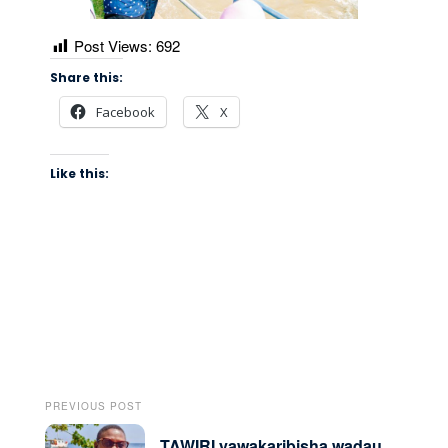
Post Views:
692
Share this:
Facebook
X
Like this:
PREVIOUS POST
TAWIRI yawakaribisha wadau