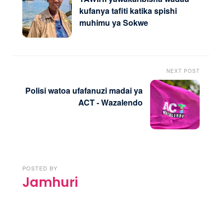
kufanya tafiti katika spishi
muhimu ya Sokwe
NEXT POST
Polisi watoa ufafanuzi madai ya
ACT - Wazalendo
POSTED BY
Jamhuri