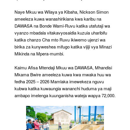
Naye Mkuu wa Wilaya ya Kibaha, Nickson Simon
ameeleza kuwa wanashirikiana kwa karibu na
DAWASA na Bonde Wami-Ruvu katika utafutaji wa
vyanzo mbadala vitakavyosaidia kuzuia uharibifu
katika chanzo Cha mto Ruvu ikiwemo ujenzi wa
birika za kunyweshea mifugo katika vijiji vya Minazi
Mikinda na Mpera-mumbi.
Kaimu Afisa Mtendaji Mkuu wa DAWASA, Mhandisi
Mkama Bwire ameeleza kuwa kwa mwaka huu wa
fedha 2025 – 2026 Mamlaka imewekeza nguvu
kubwa katika kuwaungia wananchi huduma ya maji
ambapo imelenga kuunganisha wateja wapya 72,000.