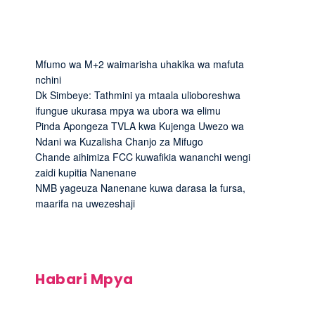
Mfumo wa M+2 waimarisha uhakika wa mafuta
nchini
Dk Simbeye: Tathmini ya mtaala ulioboreshwa
ifungue ukurasa mpya wa ubora wa elimu
Pinda Apongeza TVLA kwa Kujenga Uwezo wa
Ndani wa Kuzalisha Chanjo za Mifugo
Chande aihimiza FCC kuwafikia wananchi wengi
zaidi kupitia Nanenane
NMB yageuza Nanenane kuwa darasa la fursa,
maarifa na uwezeshaji
Habari Mpya