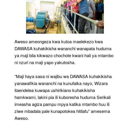
Aweso ameongeza kwa kutoa maelekezo kwa
DAWASA kuhakikisha wananchi wanapata huduma
ya maji bila kikwazo chochote kwani hali ya mtambo
ni nzuri na maji yapo yakutosha.
“Maji haya sasa ni wajibu wa DAWASA kuhakikisha
yanawafikia wananchi na kunufaika nayo, Wizara
itaendelea kuwapa ushirikiano kuhakikisha
hamkwami, lakini pia ili kuboresha huduma Serikali
imeasha agiza pampu mpya katika mtambo huu ili
ziwe mbadala pale kunapotokea hitilafu” amesema
Aweso.