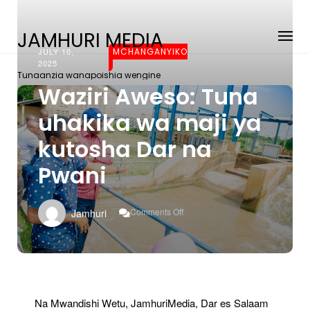
JAMHURI MEDIA
JULY 10,
MCHANGANYIKO
2025
Tunaanzia wanapoishia wengine
Waziri Aweso: Tuna
uhakika wa maji ya
kutosha Dar na
Pwani
On
Comments Off
Jamhuri
Waziri
Aweso:
Tuna
Uhakika
Wa
Maji
Ya
Na Mwandishi Wetu, JamhuriMedia, Dar es Salaam