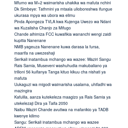
Mfumo wa M+2 waimarisha uhakika wa mafuta nchini
Dk Simbeye: Tathmini ya mtaala ulioboreshwa ifungue
ukurasa mpya wa ubora wa elimu
Pinda Apongeza TVLA kwa Kujenga Uwezo wa Ndani
wa Kuzalisha Chanjo za Mifugo
Chande aihimiza FCC kuwafikia wananchi wengi zaidi
kupitia Nanenane
NMB yageuza Nanenane kuwa darasa la fursa,
maarifa na uwezeshaji
Serikali inatambua mchango wa wazee: Waziri Sangu
Rais Samia, Museveni washuhudia makubaliano ya
trilioni 56 kuifanya Tanga kituo kikuu cha nishati ya
mafuta
Uukaguzi wa migodi waimarisha usalama, uhifadhi wa
mazingira
Kafulila, aanza kutekeleza maagizo ya Rais Samia ya
utekelezaji Dira ya Taifa 2050
Naibu Waziri Chande avutiwa na mafanikio ya TADB
kwenye kilimo
Sangu: Serikali inatambua mchango wa wazee