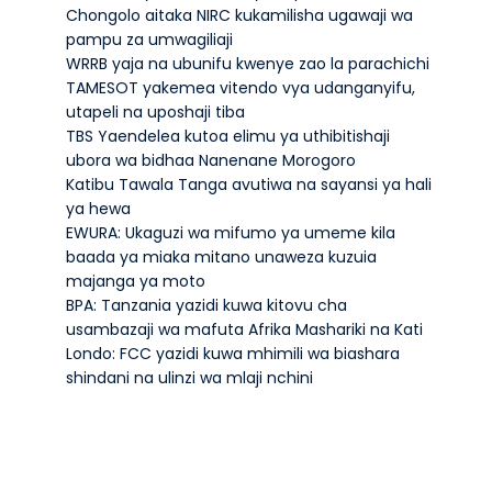
Chongolo aitaka NIRC kukamilisha ugawaji wa
pampu za umwagiliaji
WRRB yaja na ubunifu kwenye zao la parachichi
TAMESOT yakemea vitendo vya udanganyifu,
utapeli na uposhaji tiba
TBS Yaendelea kutoa elimu ya uthibitishaji
ubora wa bidhaa Nanenane Morogoro
Katibu Tawala Tanga avutiwa na sayansi ya hali
ya hewa
EWURA: Ukaguzi wa mifumo ya umeme kila
baada ya miaka mitano unaweza kuzuia
majanga ya moto
BPA: Tanzania yazidi kuwa kitovu cha
usambazaji wa mafuta Afrika Mashariki na Kati
Londo: FCC yazidi kuwa mhimili wa biashara
shindani na ulinzi wa mlaji nchini