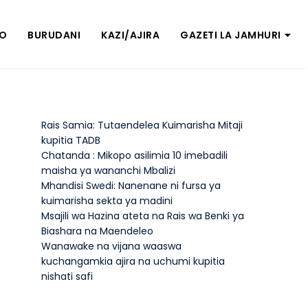
ZO
BURUDANI
KAZI/AJIRA
GAZETI LA JAMHURI
Rais Samia: Tutaendelea Kuimarisha Mitaji
kupitia TADB
Chatanda : Mikopo asilimia 10 imebadili
maisha ya wananchi Mbalizi
Mhandisi Swedi: Nanenane ni fursa ya
kuimarisha sekta ya madini
Msajili wa Hazina ateta na Rais wa Benki ya
Biashara na Maendeleo
Wanawake na vijana waaswa
kuchangamkia ajira na uchumi kupitia
nishati safi