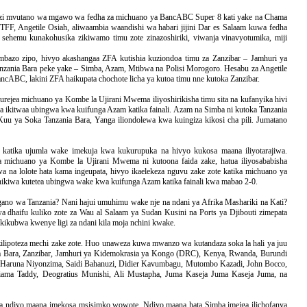
afanuzi mvutano wa mgawo wa fedha za michuano ya BancABC Super 8 kati yake na Chama
TFF, Angetile Osiah, aliwaambia waandishi wa habari jijini Dar es Salaam kuwa fedha
sehemu kunakohusika zikiwamo timu zote zinazoshiriki, viwanja vinavyotumika, miji
ambazo zipo, hivyo akashangaa ZFA kutishia kuziondoa timu za Zanzibar – Jamhuri ya
nzania Bara peke yake – Simba, Azam, Mtibwa na Polisi Morogoro. Hesabu za Angetile
ancABC, lakini ZFA haikupata chochote licha ya kutoa timu nne kutoka Zanzibar.
jea michuano ya Kombe la Ujirani Mwema iliyoshirikisha timu sita na kufanyika hivi
a ikitwaa ubingwa kwa kuifunga Azam katika fainali. Azam na Simba ni kutoka Tanzania
Kuu ya Soka Tanzania Bara, Yanga iliondolewa kwa kuingiza kikosi cha pili. Jumatano
katika ujumla wake imekuja kwa kukurupuka na hivyo kukosa maana iliyotarajiwa.
ka michuano ya Kombe la Ujirani Mwema ni kutoona faida zake, hatua iliyosababisha
na lolote hata kama ingeupata, hivyo ikaelekeza nguvu zake zote katika michuano ya
ikiwa kutetea ubingwa wake kwa kuifunga Azam katika fainali kwa mabao 2-0.
o wa Tanzania? Nani hajui umuhimu wake nje na ndani ya Afrika Mashariki na Kati?
wa dhaifu kuliko zote za Wau al Salaam ya Sudan Kusini na Ports ya Djibouti zimepata
kikubwa kwenye ligi za ndani kila moja nchini kwake.
 zilipoteza mechi zake zote. Huo unaweza kuwa mwanzo wa kutandaza soka la hali ya juu
a Bara, Zanzibar, Jamhuri ya Kidemokrasia ya Kongo (DRC), Kenya, Rwanda, Burundi
Haruna Niyonzima, Saidi Bahanuzi, Didier Kavumbagu, Mutombo Kazadi, John Bocco,
ma Taddy, Deogratius Munishi, Ali Mustapha, Juma Kaseja Juma Kaseja Juma, na
ndiyo maana imekosa msisimko wowote. Ndiyo maana hata Simba imeiga ilichofanya