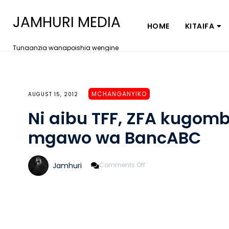
JAMHURI MEDIA
HOME
KITAIFA
Tunaanzia wanapoishia wengine
MCHANGANYIKO
AUGUST 15, 2012
Ni aibu TFF, ZFA kugomb
mgawo wa BancABC
On
Jamhuri
Comments Off
Ni
Aibu
TFF,
ZFA
Kugombea
Sh
Milioni