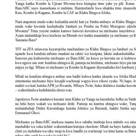
Yanga katika Kombe la Ujirani Mwema kwa kuingiza timu yake ya pili. Kama 
BancABC nayo inaonekana si muhimu. Haizinufaishi kwa uhakika timu zinazoshir
Kuu, Kombe la Kagame, Kombe la CAF au Klabu Bingwa Afrika.
Nani atapoteza muda wake kufuatilia mechi kati ya Simba ambayo ni Klabu Bingwa
muda wake kwenda kushuhudia Jamhuri ya Pemba na Polisi Morogoro ziki
Mwanza? Timu yoyote makini kamwe haiwezi kuvutiwa na michuano inayoletwa 
Azam zitafaidikaje kwa kucheza na Mtende iwe katika maandalizi ya michuano ya
Tanzania Bara?
TFF na ZFA zinaweza kuyarejesha mashindano ya Klabu Bingwa ya Jamhuri ya Mu
upande kwa kutafuta mfumo maalum na rahisi wa kuzipata, lakini utakaokubalika k
Inaweza pia kuiboresha michuano ya BancABC na kuwa ya kuvutia na si kuletwa kw
kwa nguvu zao zote kutafuta ubingwa ili, pamoja na heshima, michuano hiyo pia ita
mipya ya ligi. Mfano ni michuano ya Kombe la Kagame iliyomalizika hivi karibuni ji
Mbali na kutafuta ubingwa ambao una hadhi kubwa katika ukanda wa Afrika Mashar
zimeitumia michuano hiyo kusajili wachezaji wapya kwa vikosi vyake. Ni hapo, 
mahiri wa kati kutoka APR ya Rwanda, Mbuyu Twite, huku ikidaiwa kutaka kuwa
– walioshindwa kuthibitisha ubora wao.
Japokuwa Twite anadaiwa kusaini tena Klabu ya Yanga na kurudisha fedha za Si
na beki huyo wakati wa mchuano ileile. Pamoja na kutetea ubingwa wake, Yang
mshambuliaji Didier Kavumbagu kutoka Atletico ya Burundi, halafu Simba na
Emmanuel Okwi.
Michuano ya BancABC imekosa maana kwa sababu imekuja kwa mtindo wa zimamot
mashabiki wa soka nchini wakionekana kutojua chochote. Mbali na hayo katika 
chini ya mshahara wa siku moja tu kwa baadhi ya wachezaji wa timu kama za Barc
ndiyo aibu zaidi kwa soka la nchi hii !