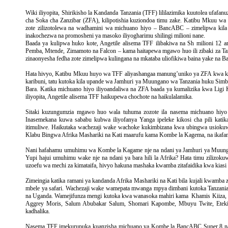
12
Wiki iliyopita, Shirikisho la Kandanda Tanzania (TFF) lililazimika kuutolea uf
Za
cha Soka cha Zanzibar (ZFA), kilipotishia kuziondoa timu zake. Katibu Mkuu wa 
Mgawo
zote zilizotolewa na wadhamini wa michuano hiyo – BancABC – zimelipwa kila 
inakochezwa na promosheni ya masoko iliyogharimu shilingi milioni nane.
Wa
Baada ya kulipwa huko kote, Angetile alisema TFF ilibakiwa na Sh milioni 12 
BancABC
Pemba, Mtende, Zimamoto na Falcon – kama haitapewa mgawo huo ili zibaki za Ta
zinaonyesha fedha zote zimelipwa kulingana na mkataba uliofikiwa baina yake na B
Hata hivyo, Katibu Mkuu huyo wa TFF aliyashangaa manung’uniko ya ZFA kwa kure
karibuni, tatu kutoka kila upande wa Jamhuri ya Muungano wa Tanzania huku Simb
Bara. Katika michuano hiyo iliyoandaliwa na ZFA baada ya kumalizika kwa Ligi 
iliyopita, Angetile alisema TFF haikupewa chochote na haikulalamika.
Sitaki kuzungumzia mgawo huo wala tuhuma zozote ila nasema michuano hiyo 
Inasemekana kuwa sababu kubwa iliyofanya Yanga ipeleke kikosi cha pili kati
itimuliwe. Haikutaka wachezaji wake wachoke kukimbizana kwa ubingwa usiokuwa 
Klabu Bingwa Afrika Mashariki na Kati maarufu kama Kombe la Kagema, na ikafan
Nani hafahamu umuhimu wa Kombe la Kagame nje na ndani ya Jamhuri ya Muungan
Yupi hajui umuhimu wake nje na ndani ya bara hili la Afrika? Hata timu zilizoku
uzoefu wa mechi za kimataifa, hivyo hakuna mashaka kwamba zitafaidika kwa kiasi 
Zimeingia katika ramani ya kandanda Afrika Mashariki na Kati bila kujali kwamba
mbele ya safari. Wachezaji wake wamepata mwanga mpya dimbani kutoka Tanzani
na Uganda. Wamejifunza mengi kutoka kwa wanasoka mahiri kama Khamis Kiiza, 
Aggrey Moris, Salum Abubakar Salum, Shomari Kapombe, Mbuyu Twite, Etekia
kadhalika.
Nasema TFF imekurupuka kuanzisha michuano ya Kombe la BancABC Super 8 na 