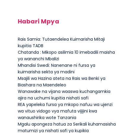
Habari Mpya
Rais Samia: Tutaendelea Kuimarisha Mitaji
kupitia TADB
Chatanda : Mikopo asilimia 10 imebadili maisha
ya wananchi Mbalizi
Mhandisi Swedi: Nanenane ni fursa ya
kuimarisha sekta ya madini
Msajili wa Hazina ateta na Rais wa Benki ya
Biashara na Maendeleo
Wanawake na vijana waaswa kuchangamkia
ajira na uchumi kupitia nishati safi
REA yapeleka fursa ya mkopo nafuu wa ujenzi
wa vituo vidogo vya mafuta vijijini kwa
wanaushirika wote Tanzania
Mgalu apongeza hatua za Serikali kuhamasisha
matumizi ya nishati safi ya kupikia