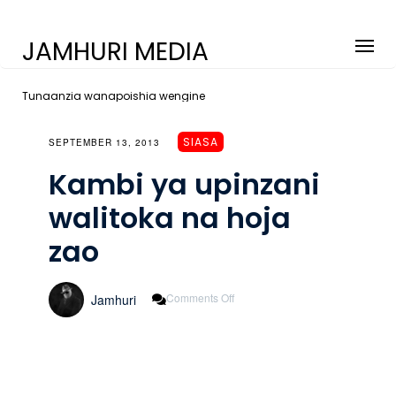
JAMHURI MEDIA
Tunaanzia wanapoishia wengine
SIASA
SEPTEMBER 13, 2013
Kambi ya upinzani
walitoka na hoja
zao
On
Comments Off
Jamhuri
Kambi
Ya
Upinzani
Walitoka
Na
Hoja