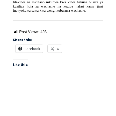
litakuwa na mvutano mkubwa kwa kuwa hakuna busara ya
kusiliza hoja za wachache na kuzipa nafasi kama jinsi
inavyokuwa sawa kwa wengi kuburuza wachache.
Post Views:
423
Share this:
Facebook
X
Like this: