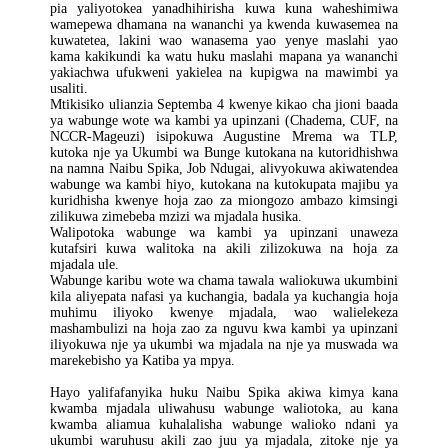
pia yaliyotokea yanadhihirisha kuwa kuna waheshimiwa
wamepewa dhamana na wananchi ya kwenda kuwasemea na
kuwatetea, lakini wao wanasema yao yenye maslahi yao
kama kakikundi ka watu huku maslahi mapana ya wananchi
yakiachwa ufukweni yakielea na kupigwa na mawimbi ya
usaliti.
Mtikisiko ulianzia Septemba 4 kwenye kikao cha jioni baada
ya wabunge wote wa kambi ya upinzani (Chadema, CUF, na
NCCR-Mageuzi) isipokuwa Augustine Mrema wa TLP,
kutoka nje ya Ukumbi wa Bunge kutokana na kutoridhishwa
na namna Naibu Spika, Job Ndugai, alivyokuwa akiwatendea
wabunge wa kambi hiyo, kutokana na kutokupata majibu ya
kuridhisha kwenye hoja zao za miongozo ambazo kimsingi
zilikuwa zimebeba mzizi wa mjadala husika.
Walipotoka wabunge wa kambi ya upinzani unaweza
kutafsiri kuwa walitoka na akili zilizokuwa na hoja za
mjadala ule.
Wabunge karibu wote wa chama tawala waliokuwa ukumbini
kila aliyepata nafasi ya kuchangia, badala ya kuchangia hoja
muhimu iliyoko kwenye mjadala, wao walielekeza
mashambulizi na hoja zao za nguvu kwa kambi ya upinzani
iliyokuwa nje ya ukumbi wa mjadala na nje ya muswada wa
marekebisho ya Katiba ya mpya.
Hayo yalifafanyika huku Naibu Spika akiwa kimya kana
kwamba mjadala uliwahusu wabunge waliotoka, au kana
kwamba aliamua kuhalalisha wabunge walioko ndani ya
ukumbi waruhusu akili zao juu ya mjadala, zitoke nje ya