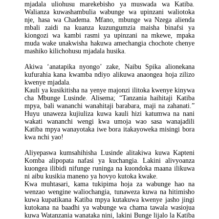
mjadala uliohusu marekebisho ya muswada wa Katiba.
Walianza kuwashambulia wabunge wa upinzani waliotoka
nje, hasa wa Chadema. Mfano, mbunge wa Nzega alienda
mbali zaidi na kuanza kuzungumzia maisha binafsi ya
kiongozi wa kambi rasmi ya upinzani na mkewe, mpaka
muda wake unakwisha hakuwa amechangia chochote chenye
mashiko kilichohusu mjadala husika.
Akiwa ‘anatapika nyongo’ zake, Naibu Spika alionekana
kufurahia kana kwamba ndiyo alikuwa anaongea hoja zilizo
kwenye mjadala.
Kauli ya kusikitisha na yenye majonzi ilitoka kwenye kinywa
cha Mbunge Lusinde. Alisema; “Tanzania haihitaji Katiba
mpya, bali wananchi wanahitaji barabara, maji na zahanati.”
Huyu unaweza kujiuliza kuwa kauli hizi katumwa na nani
wakati wananchi wengi kwa umoja wao sasa wanajadili
Katiba mpya wanayotaka iwe bora itakayoweka misingi bora
kwa nchi yao!
Aliyepaswa kumsahihisha Lusinde alitakiwa kuwa Kapteni
Komba alipopata nafasi ya kuchangia. Lakini alivyoanza
kuongea ilibidi nifunge runinga na kuondoka maana ilikuwa
ni aibu kusikia maneno ya hovyo kutoka kwake.
Kwa muhtasari, kama tukipima hoja za wabunge hao na
wenzao wengine waliochangia, tunaweza kuwa na hitimisho
kuwa kupatikana Katiba mpya kutakuwa kwenye jasho jingi
kutokana na baadhi ya wabunge wa chama tawala wasiojua
kuwa Watanzania wanataka nini, lakini Bunge lijalo la Katiba