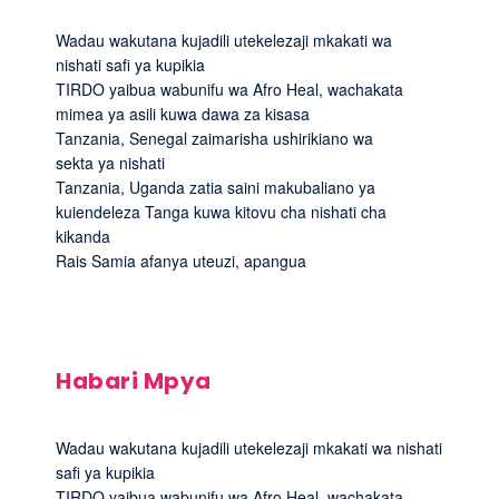
Wadau wakutana kujadili utekelezaji mkakati wa
nishati safi ya kupikia
TIRDO yaibua wabunifu wa Afro Heal, wachakata
mimea ya asili kuwa dawa za kisasa
Tanzania, Senegal zaimarisha ushirikiano wa
sekta ya nishati
Tanzania, Uganda zatia saini makubaliano ya
kuiendeleza Tanga kuwa kitovu cha nishati cha
kikanda
Rais Samia afanya uteuzi, apangua
Habari Mpya
Wadau wakutana kujadili utekelezaji mkakati wa nishati
safi ya kupikia
TIRDO yaibua wabunifu wa Afro Heal, wachakata