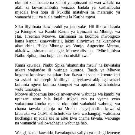
ukumbi ziambatane na kambi ya upinzani na wao wabaki na
akili za kuwashambulia wenzao, badala ya kushambulia
mjadala kwa hoja ili kukidhi matakwa na matarajio ya
wananchi juu ya suala muhimu la Katiba mpya.
Siku iliyofuata ikawa zaidi ya jana yake. Hii ilikuwa baada
ya Kiongozi wa Kambi Rasmi ya Upinzani na Mbunge wa
Hai, Freeman Mbowe, kusimama na kuomba mwongozo
kama kanuni zinavyohitaji, lakini alinyimwa na kuambiwa
akae chini. Huku Mbunge wa Vunjo, Augustine Mrema,
akitakiwa asimame achangie, Mbowe alisema: “Mheshimiwa
Naibu Spika, nina hoja naomba nisikilizwe.”
Kama kawaida, Naibu Spika ‘akatunisha msuli’ na kuwataka
askari wajiandae ili waingie kumtoa. Baada ya Mbowe
kugoma kutolewa na askari hao ikawa ni vuta nikuvute kati
ya askari na Joseph Mbilinyi aliyekuwa akipinga askari
kutumia nguvu kumtoa kiongozi wa upinzani. Kilichotokea
wote tunakijua.
Mbowe alipoamua kutoka mwenyewe wabunge wa kambi ya
upinzani wote bila kujali itikadi zao na vyama vyao
wakaamua kutoka nje, na ukumbini wakabaki wabunge wa
chama tawala pamoja na Mrema anayejinasibu kuwa si
kibaraka wa CCM. Kilichotokea kwa wachangiaji walioanza
kuchangia mjadala ule ni aibu kwa chama tawala, wabunge
na wananchi waliowachagua wabunge hao.
Wengi, kama kawaida, hawakugusa yaliyo ya msingi kwenye