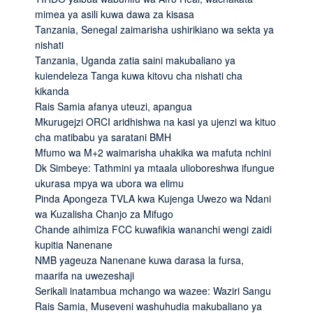
mimea ya asili kuwa dawa za kisasa
Tanzania, Senegal zaimarisha ushirikiano wa sekta ya
nishati
Tanzania, Uganda zatia saini makubaliano ya
kuiendeleza Tanga kuwa kitovu cha nishati cha
kikanda
Rais Samia afanya uteuzi, apangua
Mkurugejzi ORCI aridhishwa na kasi ya ujenzi wa kituo
cha matibabu ya saratani BMH
Mfumo wa M+2 waimarisha uhakika wa mafuta nchini
Dk Simbeye: Tathmini ya mtaala ulioboreshwa ifungue
ukurasa mpya wa ubora wa elimu
Pinda Apongeza TVLA kwa Kujenga Uwezo wa Ndani
wa Kuzalisha Chanjo za Mifugo
Chande aihimiza FCC kuwafikia wananchi wengi zaidi
kupitia Nanenane
NMB yageuza Nanenane kuwa darasa la fursa,
maarifa na uwezeshaji
Serikali inatambua mchango wa wazee: Waziri Sangu
Rais Samia, Museveni washuhudia makubaliano ya