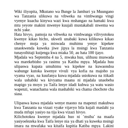
Zao
Wiki iliyopita, Mkutano wa Bunge la Jamhuri ya Muungano
wa Tanzania ulikuwa na vibweka na vimbwanga vingi
vyenye kuacha kinywa wazi kwa mshangao na hamaki kwa
mtu yeyote makini mwenye kuujali mustakabali mwema wa
nchi yake.
Hata hivyo, pamoja na vibweka na vimbwanga vilivyotokea
kwenye kikao hicho, ukweli unabaki kuwa kilikuwa kikao
chenye moja ya miswada muhimu yenye kipekee
unaokwenda kuweka jiwe jipya la msingi kwa Tanzania
tunayoihitaji kuijenga kwa miaka 50, au hata 100 ijayo.
Mjadala wa Septemba 4 na 5, mwaka huu, ulihusu muswada
wa marekebisho ya rasimu ya Katiba mpya. Mjadala huu
ulipaswa kupata umuhimu wa kipekee na kuwaondoa
wabunge kutoka kwenye vivuli vya kofia na majoho ya
vyama vyao, na kuufanya kuwa mjadala usiokuwa na itikadi
wala ushabiki wa kivyama maana ni mjadala unaobeba
mapigo ya moyo ya Taifa lenye idadi kubwa ya watu wasio
wapenzi, wanachama wala mashabiki wa chama chochote cha
siasa.
Ulipaswa kuwa mjadala wenye maono na mapenzi makubwa
kwa Tanzania na vizazi vyake vijavyo bila kujali maslahi ya
muda mfupi yasiyo na tija kwa vizazi hivyo.
Kilichotokea kwenye mjadala huo ni ‘msiba’ na maafa
yasiyoelezeka kwa Taifa lenye nia ya dhati ya kuweka msingi
imara na mwafaka wa kitaifa kupitia Katiba mpya. Lakini