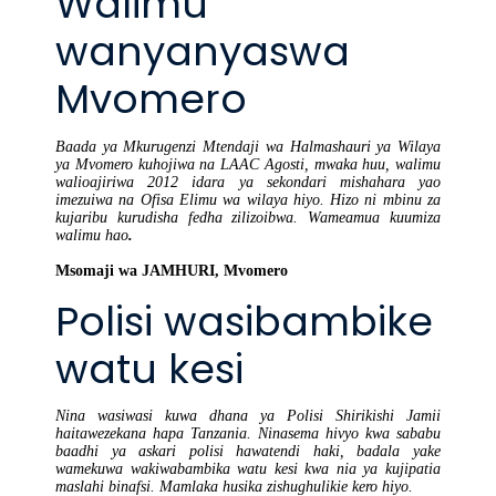
Walimu
wanyanyaswa
Mvomero
Baada ya Mkurugenzi Mtendaji wa Halmashauri ya Wilaya
ya Mvomero kuhojiwa na LAAC Agosti, mwaka huu, walimu
walioajiriwa 2012 idara ya sekondari mishahara yao
imezuiwa na Ofisa Elimu wa wilaya hiyo. Hizo ni mbinu za
kujaribu kurudisha fedha zilizoibwa. Wameamua kuumiza
walimu hao
.
Msomaji wa JAMHURI, Mvomero
Polisi wasibambike
watu kesi
Nina wasiwasi kuwa dhana ya Polisi Shirikishi Jamii
haitawezekana hapa Tanzania. Ninasema hivyo kwa sababu
baadhi ya askari polisi hawatendi haki, badala yake
wamekuwa wakiwabambika watu kesi kwa nia ya kujipatia
maslahi binafsi. Mamlaka husika zishughulikie kero hiyo.