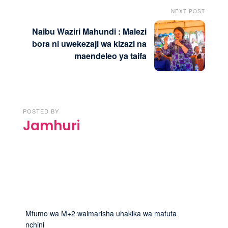
NEXT POST
Naibu Waziri Mahundi : Malezi
bora ni uwekezaji wa kizazi na
maendeleo ya taifa
POSTED BY
Jamhuri
Mfumo wa M+2 waimarisha uhakika wa mafuta
nchini