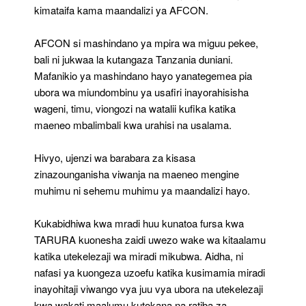
kimataifa kama maandalizi ya AFCON.
AFCON si mashindano ya mpira wa miguu pekee,
bali ni jukwaa la kutangaza Tanzania duniani.
Mafanikio ya mashindano hayo yanategemea pia
ubora wa miundombinu ya usafiri inayorahisisha
wageni, timu, viongozi na watalii kufika katika
maeneo mbalimbali kwa urahisi na usalama.
Hivyo, ujenzi wa barabara za kisasa
zinazounganisha viwanja na maeneo mengine
muhimu ni sehemu muhimu ya maandalizi hayo.
Kukabidhiwa kwa mradi huu kunatoa fursa kwa
TARURA kuonesha zaidi uwezo wake wa kitaalamu
katika utekelezaji wa miradi mikubwa. Aidha, ni
nafasi ya kuongeza uzoefu katika kusimamia miradi
inayohitaji viwango vya juu vya ubora na utekelezaji
kwa wakati maalumu kutokana na ratiba za