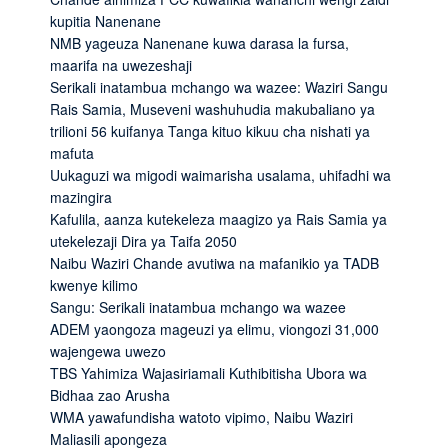
kupitia Nanenane
NMB yageuza Nanenane kuwa darasa la fursa,
maarifa na uwezeshaji
Serikali inatambua mchango wa wazee: Waziri Sangu
Rais Samia, Museveni washuhudia makubaliano ya
trilioni 56 kuifanya Tanga kituo kikuu cha nishati ya
mafuta
Uukaguzi wa migodi waimarisha usalama, uhifadhi wa
mazingira
Kafulila, aanza kutekeleza maagizo ya Rais Samia ya
utekelezaji Dira ya Taifa 2050
Naibu Waziri Chande avutiwa na mafanikio ya TADB
kwenye kilimo
Sangu: Serikali inatambua mchango wa wazee
ADEM yaongoza mageuzi ya elimu, viongozi 31,000
wajengewa uwezo
TBS Yahimiza Wajasiriamali Kuthibitisha Ubora wa
Bidhaa zao Arusha
WMA yawafundisha watoto vipimo, Naibu Waziri
Maliasili apongeza