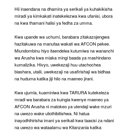
Hii inaendana na dhamira ya serikali ya kuhakikisha
miradi ya kimkakati inatekelezwa kwa ufanisi, ubora
na kwa thamani halisi ya fedha za umma.
Kwa upande wa uchumi, barabara zitakazojengwa
hazitakuwa na manufaa wakati wa AFCON pekee.
Miundombinu hiyo itaendelea kutumiwa na wananchi
wa Arusha kwa miaka mingi baada ya mashindano
kumalizika. Hivyo, uwekezaji huu utachochea
biashara, utalii, uwekezaji na usafirishaji wa bidhaa
na huduma katika jiji hilo na maeneo jirani.
Kwa ujumla, kuaminiwa kwa TARURA kutekeleza
mradi wa barabara za kuingia kwenye maeneo ya
AFCON Arusha ni matokeo ya utendaji wake mzuri
na uwezo wake uliothibitishwa. Ni hatua
inayodhihirisha imani ya serikali kwa taasisi za ndani
na uwezo wa wataalamu wa Kitanzania katika