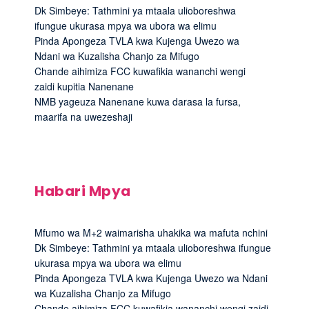
Dk Simbeye: Tathmini ya mtaala ulioboreshwa
ifungue ukurasa mpya wa ubora wa elimu
Pinda Apongeza TVLA kwa Kujenga Uwezo wa
Ndani wa Kuzalisha Chanjo za Mifugo
Chande aihimiza FCC kuwafikia wananchi wengi
zaidi kupitia Nanenane
NMB yageuza Nanenane kuwa darasa la fursa,
maarifa na uwezeshaji
Habari Mpya
Mfumo wa M+2 waimarisha uhakika wa mafuta nchini
Dk Simbeye: Tathmini ya mtaala ulioboreshwa ifungue
ukurasa mpya wa ubora wa elimu
Pinda Apongeza TVLA kwa Kujenga Uwezo wa Ndani
wa Kuzalisha Chanjo za Mifugo
Chande aihimiza FCC kuwafikia wananchi wengi zaidi