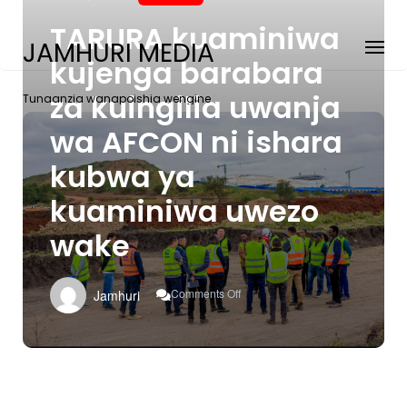
TARURA kuaminiwa
JAMHURI MEDIA
kujenga barabara
za kuingilia uwanja
Tunaanzia wanapoishia wengine
wa AFCON ni ishara
kubwa ya
kuaminiwa uwezo
wake
On
Comments Off
Jamhuri
TARURA
Kuaminiwa
Kujenga
Barabara
Za
Kuingilia
Uwanja