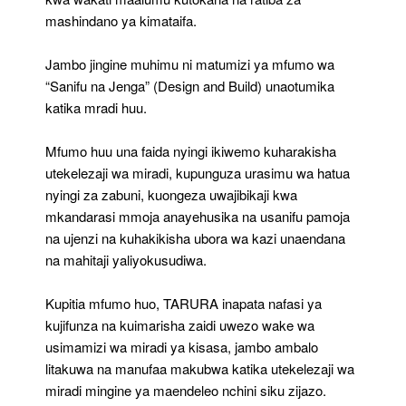
mashindano ya kimataifa.
Jambo jingine muhimu ni matumizi ya mfumo wa
“Sanifu na Jenga” (Design and Build) unaotumika
katika mradi huu.
Mfumo huu una faida nyingi ikiwemo kuharakisha
utekelezaji wa miradi, kupunguza urasimu wa hatua
nyingi za zabuni, kuongeza uwajibikaji kwa
mkandarasi mmoja anayehusika na usanifu pamoja
na ujenzi na kuhakikisha ubora wa kazi unaendana
na mahitaji yaliyokusudiwa.
Kupitia mfumo huo, TARURA inapata nafasi ya
kujifunza na kuimarisha zaidi uwezo wake wa
usimamizi wa miradi ya kisasa, jambo ambalo
litakuwa na manufaa makubwa katika utekelezaji wa
miradi mingine ya maendeleo nchini siku zijazo.