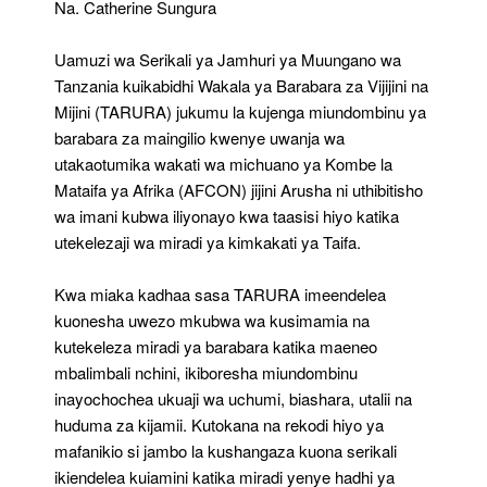
Na. Catherine Sungura
Wa
AFCON
Uamuzi wa Serikali ya Jamhuri ya Muungano wa
Ni
Ishara
Tanzania kuikabidhi Wakala ya Barabara za Vijijini na
Kubwa
Mijini (TARURA) jukumu la kujenga miundombinu ya
Ya
barabara za maingilio kwenye uwanja wa
Kuaminiwa
utakaotumika wakati wa michuano ya Kombe la
Uwezo
Wake
Mataifa ya Afrika (AFCON) jijini Arusha ni uthibitisho
wa imani kubwa iliyonayo kwa taasisi hiyo katika
utekelezaji wa miradi ya kimkakati ya Taifa.
Kwa miaka kadhaa sasa TARURA imeendelea
kuonesha uwezo mkubwa wa kusimamia na
kutekeleza miradi ya barabara katika maeneo
mbalimbali nchini, ikiboresha miundombinu
inayochochea ukuaji wa uchumi, biashara, utalii na
huduma za kijamii. Kutokana na rekodi hiyo ya
mafanikio si jambo la kushangaza kuona serikali
ikiendelea kuiamini katika miradi yenye hadhi ya