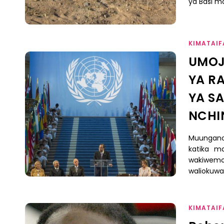
ya Basi mo
KIMATAIF
UMOJ
YA R
YA S
NCHI
Muungano 
katika ma
wakiwemo 
waliokuwa
KIMATAIF