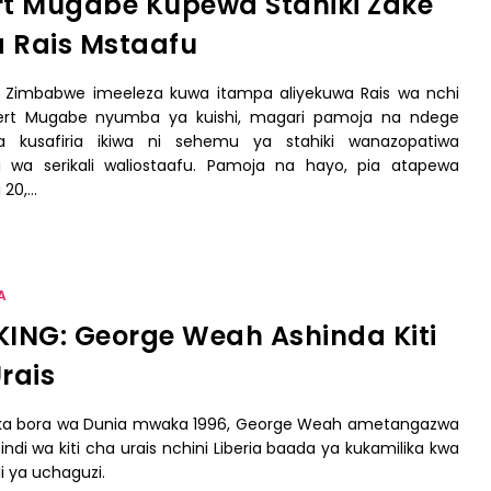
t Mugabe Kupewa Stahiki Zake
 Rais Mstaafu
ya Zimbabwe imeeleza kuwa itampa aliyekuwa Rais wa nchi
bert Mugabe nyumba ya kuishi, magari pamoja na ndege
ya kusafiria ikiwa ni sehemu ya stahiki wanazopatiwa
 wa serikali waliostaafu. Pamoja na hayo, pia atapewa
 20,…
A
ING: George Weah Ashinda Kiti
rais
a bora wa Dunia mwaka 1996, George Weah ametangazwa
di wa kiti cha urais nchini Liberia baada ya kukamilika kwa
li ya uchaguzi.