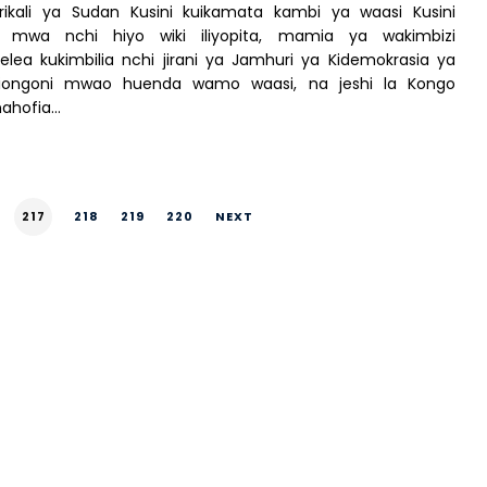
ikali ya Sudan Kusini kuikamata kambi ya waasi Kusini
i mwa nchi hiyo wiki iliyopita, mamia ya wakimbizi
ea kukimbilia nchi jirani ya Jamhuri ya Kidemokrasia ya
iongoni mwao huenda wamo waasi, na jeshi la Kongo
nahofia…
217
218
219
220
NEXT