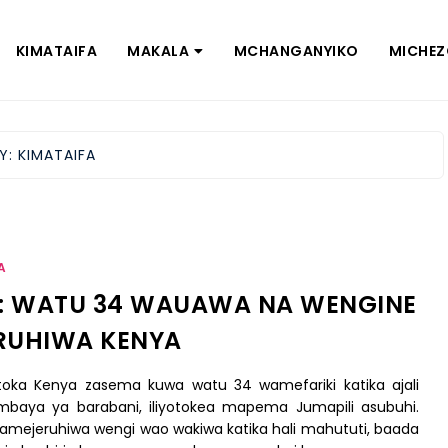
KIMATAIFA
MAKALA
MCHANGANYIKO
MICHE
Y:
KIMATAIFA
A
I: WATU 34 WAUAWA NA WENGINE
RUHIWA KENYA
toka Kenya zasema kuwa watu 34 wamefariki katika ajali
mbaya ya barabani, iliyotokea mapema Jumapili asubuhi.
amejeruhiwa wengi wao wakiwa katika hali mahututi, baada