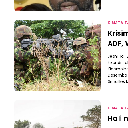
KIMATAIF
Krisi
ADF,
Jeshi la
kikundi 
Kidemokra
Desemba 7
Simulike, 
KIMATAIF
Hali 