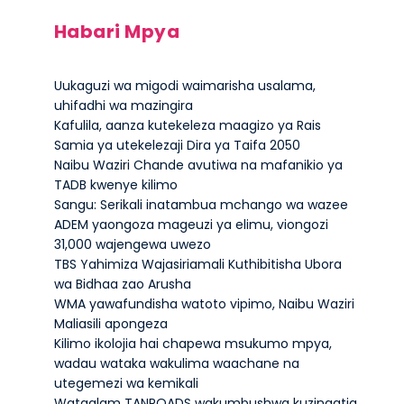
Habari Mpya
Uukaguzi wa migodi waimarisha usalama,
uhifadhi wa mazingira
Kafulila, aanza kutekeleza maagizo ya Rais
Samia ya utekelezaji Dira ya Taifa 2050
Naibu Waziri Chande avutiwa na mafanikio ya
TADB kwenye kilimo
Sangu: Serikali inatambua mchango wa wazee
ADEM yaongoza mageuzi ya elimu, viongozi
31,000 wajengewa uwezo
TBS Yahimiza Wajasiriamali Kuthibitisha Ubora
wa Bidhaa zao Arusha
WMA yawafundisha watoto vipimo, Naibu Waziri
Maliasili apongeza
Kilimo ikolojia hai chapewa msukumo mpya,
wadau wataka wakulima waachane na
utegemezi wa kemikali
Wataalam TANROADS wakumbushwa kuzingatia