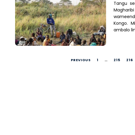
Tangu ser
Magharib
wameendel
Kongo. M
ambalo li
PREVIOUS
1
…
215
216