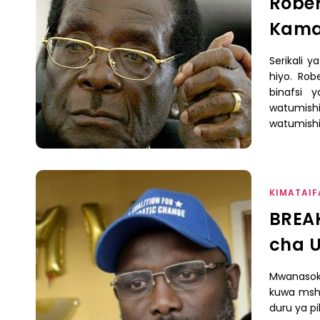
Rober
Kama
Serikali 
hiyo. Ro
binafsi 
watumishi
watumishi
KIMATAIF
BREAK
cha U
Mwanasok
kuwa mshin
duru ya pi