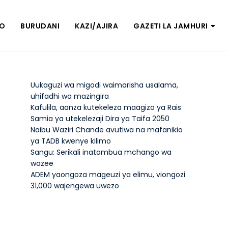
ZO
BURUDANI
KAZI/AJIRA
GAZETI LA JAMHURI
Uukaguzi wa migodi waimarisha usalama,
uhifadhi wa mazingira
Kafulila, aanza kutekeleza maagizo ya Rais
Samia ya utekelezaji Dira ya Taifa 2050
Naibu Waziri Chande avutiwa na mafanikio
ya TADB kwenye kilimo
Sangu: Serikali inatambua mchango wa
wazee
ADEM yaongoza mageuzi ya elimu, viongozi
31,000 wajengewa uwezo