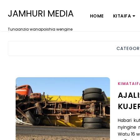
JAMHURI MEDIA
HOME
KITAIFA
Tunaanzia wanapoishia wengine
CATEGOR
KIMATAIF
AJAL
KUJE
Habari ku
nyingine 
Watu 16 w