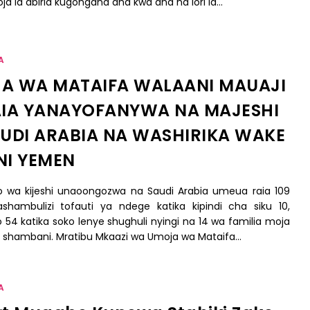
ja la abiria kugongana ana kwa ana na lori la…
A
A WA MATAIFA WALAANI MAUAJI
AIA YANAYOFANYWA NA MAJESHI
AUDI ARABIA NA WASHIRIKA WAKE
NI YEMEN
wa kijeshi unaoongozwa na Saudi Arabia umeua raia 109
shambulizi tofauti ya ndege katika kipindi cha siku 10,
54 katika soko lenye shughuli nyingi na 14 wa familia moja
 shambani. Mratibu Mkaazi wa Umoja wa Mataifa…
A