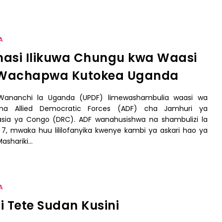
A
masi Ilikuwa Chungu kwa Waasi
 Wachapwa Kutokea Uganda
 Wananchi la Uganda (UPDF) limewashambulia waasi wa
cha Allied Democratic Forces (ADF) cha Jamhuri ya
sia ya Congo (DRC). ADF wanahusishwa na shambulizi la
, mwaka huu lililofanyika kwenye kambi ya askari hao ya
Mashariki…
A
ni Tete Sudan Kusini