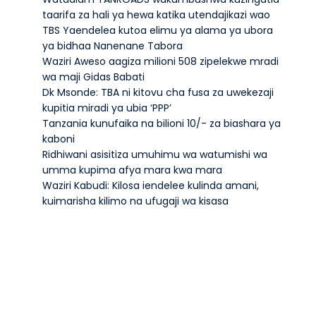
taarifa za hali ya hewa katika utendajikazi wao
TBS Yaendelea kutoa elimu ya alama ya ubora
ya bidhaa Nanenane Tabora
Waziri Aweso aagiza milioni 508 zipelekwe mradi
wa maji Gidas Babati
Dk Msonde: TBA ni kitovu cha fusa za uwekezaji
kupitia miradi ya ubia ‘PPP’
Tanzania kunufaika na bilioni 10/- za biashara ya
kaboni
Ridhiwani asisitiza umuhimu wa watumishi wa
umma kupima afya mara kwa mara
Waziri Kabudi: Kilosa iendelee kulinda amani,
kuimarisha kilimo na ufugaji wa kisasa