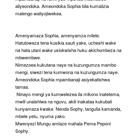
aliyeondoka. Ameondoka Sophia bila kumalizia
malengo waliyojiwekea.
Amenyamaza Sophia, amenyamza milele.
Hatutoweza tena kusikia sauti yake, ucheshi wake
na hata utani wake usiokwisha huku akichombeza na
mbwembwe.
Nimezoea kukutana naye na kuzungumza mambo
mengi, siwezi tena kumwona na kuzungumza naye.
Ameondoka Sophia mpambanaji asiyekatishwa
tamaa.
Ninayo mengi ya kumwelezea ila mikono inatetema,
mwili unaishiwa na nguvu, akili inakataa kukubali
kunyamaza kwake. Nenda Sophy, tangulia kamanda,
mbele yetu, nyuma yako.
Mwenyezi Mungu amlaze mahala Pema Peponi
Sophy.