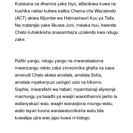
Kutokana na dhamira yake hiyo, alifanikiwa kuwa na
kushika nafasi kubwa katika Chama cha Wazalendo
(ACT) akiwa Mjumbe wa Halmashauri Kuu ya Taifa.
Na matarajio yake ilikuwa Juni, mwaka huu, kwenda
Chato kuhakikisha anasambaza uzalendo kwa ndugu
zake.
Rafiki yangu, ndugu yangu na mwanataaluma
mwenzangu ndoto zake zimezimika ghafla na sasa
amerudi Chato akiwa amelala, amelala Sofia,
amelala mpekenyuzi usingizi usio na kikomo.
Sophia, mwandishi wa habari, mpambanaji aliyeonja
machungu ya baadhi ya waajiri wasiothamini jasho la
wafanyakazi wao, waajiri wanaojiona miungu-watu,
walio tayari kuona wanawatumikisha watu bila
kuwalipa ujira wao japo kuwa ni kidogo.