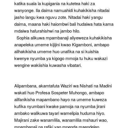
katika suala la kupigania na kutetea haki za
wanyonge. Ila daima namuahidi kuhakikisha nitadai
jasho langu kwa nguvu zote. Nitadai haki yangu
daima, maana haki haiombwi bali hudaiwa hata kama
mdaiwa hafurahishwi na jambo hilo.
Sophia alikuwa mpambanaji aliyeweza kuhakikisha
anapeleka umeme kijijini kwao Kigamboni, ambapo
alihakikisha umeme huo unafika na si kuishia
kwenye nyumba ya kigogo mmoja tu huku wakazi
wengine wakiishia kuwasha vibatari.
Alipambana, akamtafuta Waziri wa Nishati na Madini
wakati huo Profesa Sospeter Muhongo, ambapo
alifanikisha mapambano hayo na umeme kuweza
kufika nyumbani kwake pamoja na nyumba jirani
ambako walikuwa tayari wamelipia huduma hiyo.
Majirani zake wanamlilia, wanamlilia mshauri wao,
mpambanaji na rafiki yao mpenda maendeleo