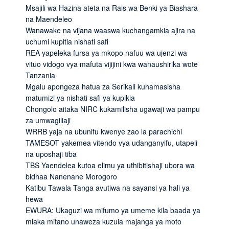
Msajili wa Hazina ateta na Rais wa Benki ya Biashara
na Maendeleo
Wanawake na vijana waaswa kuchangamkia ajira na
uchumi kupitia nishati safi
REA yapeleka fursa ya mkopo nafuu wa ujenzi wa
vituo vidogo vya mafuta vijijini kwa wanaushirika wote
Tanzania
Mgalu apongeza hatua za Serikali kuhamasisha
matumizi ya nishati safi ya kupikia
Chongolo aitaka NIRC kukamilisha ugawaji wa pampu
za umwagiliaji
WRRB yaja na ubunifu kwenye zao la parachichi
TAMESOT yakemea vitendo vya udanganyifu, utapeli
na uposhaji tiba
TBS Yaendelea kutoa elimu ya uthibitishaji ubora wa
bidhaa Nanenane Morogoro
Katibu Tawala Tanga avutiwa na sayansi ya hali ya
hewa
EWURA: Ukaguzi wa mifumo ya umeme kila baada ya
miaka mitano unaweza kuzuia majanga ya moto