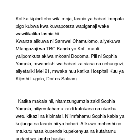
Mpekenyuzi
Ukidai
Haki
Katika kipindi cha wiki moja, tasnia ya habari imepata
Yako
pigo kubwa kwa kuwapoteza wapiganaji wake
wawilikatika tasnia hii.
Kwanza alikuwa ni Samwel Chamulomo, aliyekuwa
Mtangazaji wa TBC Kanda ya Kati, mauti
yalipomkuta akiwa mkoani Dodoma. Pili ni Sophia
Yamola, mwandishi wa habari za siasa na uchunguzi,
aliyefariki Mei 21, mwaka huu katika Hospitali Kuu ya
Kijeshi Lugalo, Dar es Salaam.
Katika makala hii, nitamzungumzia zaidi Sophia
Yamola, niliyemfahamu zaidi kutokana na ukaribu
wetu kikazi na kibinafsi. Nilimfahamu Sophia kabla ya
kujiunga na tasnia hii ya habari. Alikuwa mcheshi na
mtukutu hasa kupenda kupekenyua na kufahamu
undani wa jambo husika.