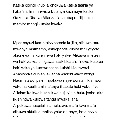
Katika kipindi kifupi alichokuwa katika tasnia ya
habari nchini, niliweza kufanya kazi naye katika
Gazeti la Dira ya Mtanzania, ambapo nilijifunza
mambo mengi kutoka kwake.
Mpekenyuzi kama alivyopenda kujiita, alikuwa mtu
mwenye msimamo, asiyependa kuona mtu yeyote
akionewa na kunyimwa haki yake. Alikuwa mtetezi
wa haki za watu ingawa nasikitika alishindwa kutetea
haki yake ya kumwezesha kuishi kila mwezi.
Anaondoka duniani akiacha wadeni wake wengi.
Naumia zaidi pale nilipokuwa naye akilalamikia haki
yake na kuuliza nini afanye ili apate haki yake hiyo!
Alilalamika kwa kuishi kwa kujinyima huku jasho lake
likishindwa kulipwa tangu mwaka jana.
Alipokuwa hospitalini amelazwa, mara kwa mara
alikuwa akiulizia malipo yake ambayo, hata hivyo,