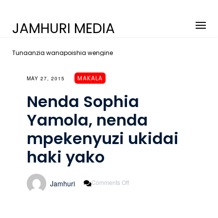
JAMHURI MEDIA
Tunaanzia wanapoishia wengine
MAKALA
MAY 27, 2015
Nenda Sophia
Yamola, nenda
mpekenyuzi ukidai
haki yako
On
Comments Off
Jamhuri
Nenda
Sophia
Yamola,
Nenda