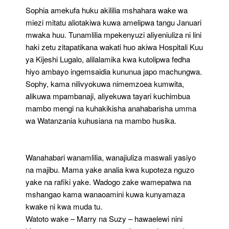
Sophia amekufa huku akililia mshahara wake wa
miezi mitatu aliotakiwa kuwa amelipwa tangu Januari
mwaka huu. Tunamlilia mpekenyuzi aliyeniuliza ni lini
haki zetu zitapatikana wakati huo akiwa Hospitali Kuu
ya Kijeshi Lugalo, alilalamika kwa kutolipwa fedha
hiyo ambayo ingemsaidia kununua japo machungwa.
Sophy, kama nilivyokuwa nimemzoea kumwita,
alikuwa mpambanaji, aliyekuwa tayari kuchimbua
mambo mengi na kuhakikisha anahabarisha umma
wa Watanzania kuhusiana na mambo husika.
Wanahabari wanamlilia, wanajiuliza maswali yasiyo
na majibu. Mama yake analia kwa kupoteza nguzo
yake na rafiki yake. Wadogo zake wamepatwa na
mshangao kama wanaoamini kuwa kunyamaza
kwake ni kwa muda tu.
Watoto wake – Marry na Suzy – hawaelewi nini