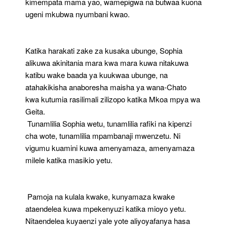
kimempata mama yao, wamepigwa na butwaa kuona
ugeni mkubwa nyumbani kwao.
Katika harakati zake za kusaka ubunge, Sophia
alikuwa akinitania mara kwa mara kuwa nitakuwa
katibu wake baada ya kuukwaa ubunge, na
atahakikisha anaboresha maisha ya wana-Chato
kwa kutumia rasilimali zilizopo katika Mkoa mpya wa
Geita.
Tunamlilia Sophia wetu, tunamlilia rafiki na kipenzi
cha wote, tunamlilia mpambanaji mwenzetu. Ni
vigumu kuamini kuwa amenyamaza, amenyamaza
milele katika masikio yetu.
Pamoja na kulala kwake, kunyamaza kwake
ataendelea kuwa mpekenyuzi katika mioyo yetu.
Nitaendelea kuyaenzi yale yote aliyoyafanya hasa