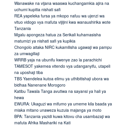
Wanawake na vijana waaswa kuchangamkia ajira na
uchumi kupitia nishati safi
REA yapeleka fursa ya mkopo nafuu wa ujenzi wa
vituo vidogo vya mafuta vijijini kwa wanaushirika wote
Tanzania
Mgalu apongeza hatua za Serikali kuhamasisha
matumizi ya nishati safi ya kupikia
Chongolo aitaka NIRC kukamilisha ugawaji wa pampu
za umwagiliaji
WRRB yaja na ubunifu kwenye zao la parachichi
TAMESOT yakemea vitendo vya udanganyifu, utapeli
na uposhaji tiba
TBS Yaendelea kutoa elimu ya uthibitishaji ubora wa
bidhaa Nanenane Morogoro
Katibu Tawala Tanga avutiwa na sayansi ya hali ya
hewa
EWURA: Ukaguzi wa mifumo ya umeme kila baada ya
miaka mitano unaweza kuzuia majanga ya moto
BPA: Tanzania yazidi kuwa kitovu cha usambazaji wa
mafuta Afrika Mashariki na Kati