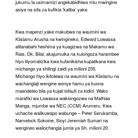
jukumu la usimamizi angekabidhiwa mtu mwingine
asiye na sifa za kufikia ‘kaliba’ yake.
Kwa mapenzi yake makubwa na waumini wa
Kiislamu Arusha na kwingineko, Edward Lowassa
alitanabahi heshima ya kuagizwa na Makamu wa
Rais, Dk. Bilal, akajumuika na kuiongoza harambee
hiyo iliyomalizika kwa kufanikisha kupatikana kwa
michango ya shilingi zaidi ya milioni 235.
Michango hiyo ikitolewa na waumini wa Kiislamu na
wachangiaji wengine wenye hamu ya kuona
maendeleo bila ya kujali tofauti za kidini. Wako
marafiki wa Lowassa wakiongozwa na Mathias
Manga, mjumbe wa NEC (CCM) Arumeru. Kwa
uchache walikuwapo wabunge – Peter Serukamba,
Namelock Sokoine, Sioyi Jeremiah Sumari na
wengineo waliochangia jumla ya Sh. milioni 20.