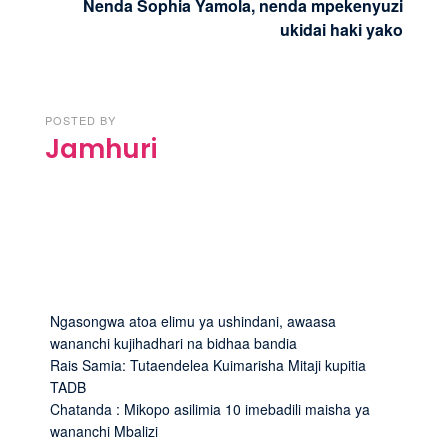
Nenda Sophia Yamola, nenda mpekenyuzi
ukidai haki yako
POSTED BY
Jamhuri
Ngasongwa atoa elimu ya ushindani, awaasa
wananchi kujihadhari na bidhaa bandia
Rais Samia: Tutaendelea Kuimarisha Mitaji kupitia
TADB
Chatanda : Mikopo asilimia 10 imebadili maisha ya
wananchi Mbalizi