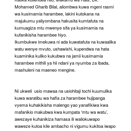
Mohamed Gharib Bilal, aliombwa kuwa mgeni rasmi
wa kusimamia harambee, lakini kutokana na
majukumu yaliyombana hakusita kumtafuta na
kumuagiza mtu mwenye sifa ya kusimamia na
kufanikisha harambee hiyo.
Ikumbukwe imekuwa ni ada kuwatafuta na kuwaalika
watu wenye mvuto, ushawishi, kupendwa na hata
kuaminika kuliko kukubwa na jamii kusimamia
harambee mithili ya hii ndani ya nyumba za ibada,
mashuleni na maeneo mengine.
Ni ukweli usio mawaa na usiohitaji tochi kuumulika
kuwa waratibu wa hafla za harambee hujipanga
vyema kuhakikisha malengo yao yanafikiwa kwa
mafanikio makubwa kwa kumpata ‘mtu wa watu’,
awezaye kuhanikiza hamasa ili waliokuwapo
waweze kutoa kile ambacho ni vigumu kukitoa iwapo