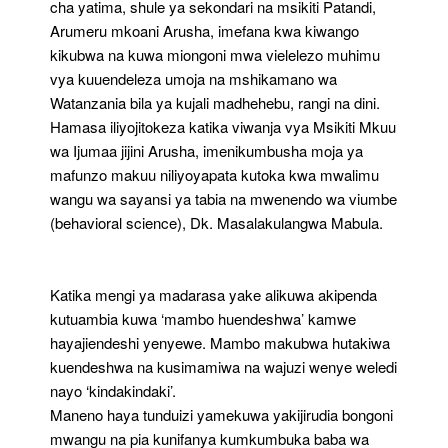
cha yatima, shule ya sekondari na msikiti Patandi,
Arumeru mkoani Arusha, imefana kwa kiwango
kikubwa na kuwa miongoni mwa vielelezo muhimu
vya kuuendeleza umoja na mshikamano wa
Watanzania bila ya kujali madhehebu, rangi na dini.
Hamasa iliyojitokeza katika viwanja vya Msikiti Mkuu
wa Ijumaa jijini Arusha, imenikumbusha moja ya
mafunzo makuu niliyoyapata kutoka kwa mwalimu
wangu wa sayansi ya tabia na mwenendo wa viumbe
(behavioral science), Dk. Masalakulangwa Mabula.
Katika mengi ya madarasa yake alikuwa akipenda
kutuambia kuwa ‘mambo huendeshwa’ kamwe
hayajiendeshi yenyewe. Mambo makubwa hutakiwa
kuendeshwa na kusimamiwa na wajuzi wenye weledi
nayo ‘kindakindaki’.
Maneno haya tunduizi yamekuwa yakijirudia bongoni
mwangu na pia kunifanya kumkumbuka baba wa