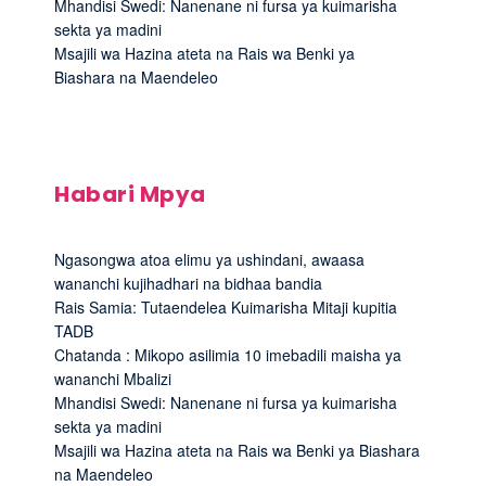
Mhandisi Swedi: Nanenane ni fursa ya kuimarisha
sekta ya madini
Msajili wa Hazina ateta na Rais wa Benki ya
Biashara na Maendeleo
Habari Mpya
Ngasongwa atoa elimu ya ushindani, awaasa
wananchi kujihadhari na bidhaa bandia
Rais Samia: Tutaendelea Kuimarisha Mitaji kupitia
TADB
Chatanda : Mikopo asilimia 10 imebadili maisha ya
wananchi Mbalizi
Mhandisi Swedi: Nanenane ni fursa ya kuimarisha
sekta ya madini
Msajili wa Hazina ateta na Rais wa Benki ya Biashara
na Maendeleo