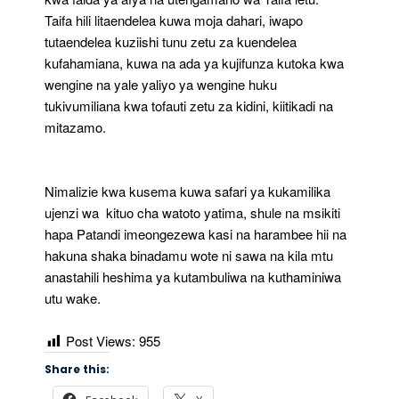
Taifa hili litaendelea kuwa moja dahari, iwapo
tutaendelea kuziishi tunu zetu za kuendelea
kufahamiana, kuwa na ada ya kujifunza kutoka kwa
wengine na yale yaliyo ya wengine huku
tukivumiliana kwa tofauti zetu za kidini, kiitikadi na
mitazamo.
Nimalizie kwa kusema kuwa safari ya kukamilika
ujenzi wa kituo cha watoto yatima, shule na msikiti
hapa Patandi imeongezewa kasi na harambee hii na
hakuna shaka binadamu wote ni sawa na kila mtu
anastahili heshima ya kutambuliwa na kuthaminiwa
utu wake.
Post Views:
955
Share this: