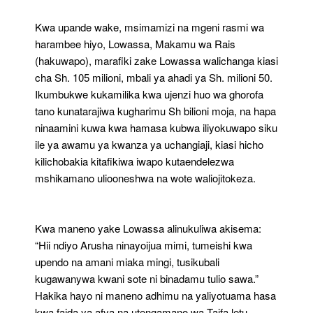
Kwa upande wake, msimamizi na mgeni rasmi wa
harambee hiyo, Lowassa, Makamu wa Rais
(hakuwapo), marafiki zake Lowassa walichanga kiasi
cha Sh. 105 milioni, mbali ya ahadi ya Sh. milioni 50.
Ikumbukwe kukamilika kwa ujenzi huo wa ghorofa
tano kunatarajiwa kugharimu Sh bilioni moja, na hapa
ninaamini kuwa kwa hamasa kubwa iliyokuwapo siku
ile ya awamu ya kwanza ya uchangiaji, kiasi hicho
kilichobakia kitafikiwa iwapo kutaendelezwa
mshikamano uliooneshwa na wote waliojitokeza.
Kwa maneno yake Lowassa alinukuliwa akisema:
“Hii ndiyo Arusha ninayoijua mimi, tumeishi kwa
upendo na amani miaka mingi, tusikubali
kugawanywa kwani sote ni binadamu tulio sawa.”
Hakika hayo ni maneno adhimu na yaliyotuama hasa
kwa faida ya afya na utengamano wa Taifa letu.