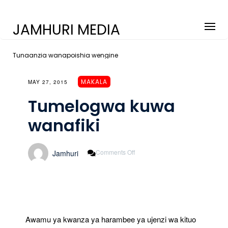
JAMHURI MEDIA
Tunaanzia wanapoishia wengine
MAKALA
MAY 27, 2015
Tumelogwa kuwa
wanafiki
On
Comments Off
Jamhuri
Tumelogwa
Kuwa
Wanafiki
Awamu ya kwanza ya harambee ya ujenzi wa kituo