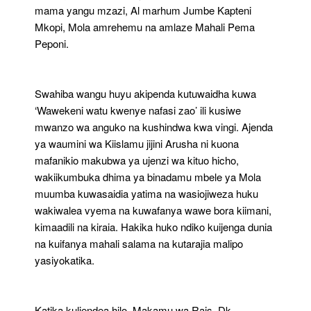
mama yangu mzazi, Al marhum Jumbe Kapteni
Mkopi, Mola amrehemu na amlaze Mahali Pema
Peponi.
Swahiba wangu huyu akipenda kutuwaidha kuwa
‘Wawekeni watu kwenye nafasi zao’ ili kusiwe
mwanzo wa anguko na kushindwa kwa vingi. Ajenda
ya waumini wa Kiislamu jijini Arusha ni kuona
mafanikio makubwa ya ujenzi wa kituo hicho,
wakiikumbuka dhima ya binadamu mbele ya Mola
muumba kuwasaidia yatima na wasiojiweza huku
wakiwalea vyema na kuwafanya wawe bora kiimani,
kimaadili na kiraia. Hakika huko ndiko kuijenga dunia
na kuifanya mahali salama na kutarajia malipo
yasiyokatika.
Katika kuliendea hilo, Makamu wa Rais, Dk.