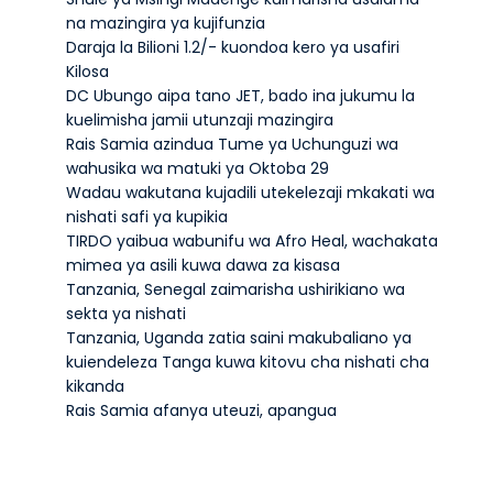
na mazingira ya kujifunzia
Daraja la Bilioni 1.2/- kuondoa kero ya usafiri
Kilosa
DC Ubungo aipa tano JET, bado ina jukumu la
kuelimisha jamii utunzaji mazingira
Rais Samia azindua Tume ya Uchunguzi wa
wahusika wa matuki ya Oktoba 29
Wadau wakutana kujadili utekelezaji mkakati wa
nishati safi ya kupikia
TIRDO yaibua wabunifu wa Afro Heal, wachakata
mimea ya asili kuwa dawa za kisasa
Tanzania, Senegal zaimarisha ushirikiano wa
sekta ya nishati
Tanzania, Uganda zatia saini makubaliano ya
kuiendeleza Tanga kuwa kitovu cha nishati cha
kikanda
Rais Samia afanya uteuzi, apangua