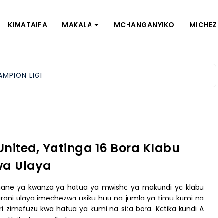
KIMATAIFA
MAKALA
MCHANGANYIKO
MICHE
AMPION LIGI
nited, Yatinga 16 Bora Klabu
wa Ulaya
nane ya kwanza ya hatua ya mwisho ya makundi ya klabu
rani ulaya imechezwa usiku huu na jumla ya timu kumi na
ari zimefuzu kwa hatua ya kumi na sita bora. Katika kundi A