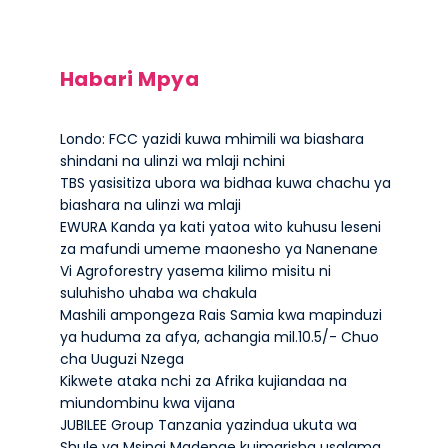
Habari Mpya
Londo: FCC yazidi kuwa mhimili wa biashara
shindani na ulinzi wa mlaji nchini
TBS yasisitiza ubora wa bidhaa kuwa chachu ya
biashara na ulinzi wa mlaji
EWURA Kanda ya kati yatoa wito kuhusu leseni
za mafundi umeme maonesho ya Nanenane
Vi Agroforestry yasema kilimo misitu ni
suluhisho uhaba wa chakula
Mashili ampongeza Rais Samia kwa mapinduzi
ya huduma za afya, achangia mil.10.5/- Chuo
cha Uuguzi Nzega
Kikwete ataka nchi za Afrika kujiandaa na
miundombinu kwa vijana
JUBILEE Group Tanzania yazindua ukuta wa
Shule ya Msingi Madenge kuimarisha usalama