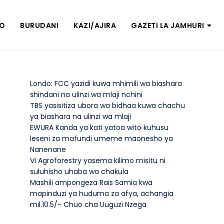
ZO
BURUDANI
KAZI/AJIRA
GAZETI LA JAMHURI
Londo: FCC yazidi kuwa mhimili wa biashara
shindani na ulinzi wa mlaji nchini
TBS yasisitiza ubora wa bidhaa kuwa chachu
ya biashara na ulinzi wa mlaji
EWURA Kanda ya kati yatoa wito kuhusu
leseni za mafundi umeme maonesho ya
Nanenane
Vi Agroforestry yasema kilimo misitu ni
suluhisho uhaba wa chakula
Mashili ampongeza Rais Samia kwa
mapinduzi ya huduma za afya, achangia
mil.10.5/- Chuo cha Uuguzi Nzega