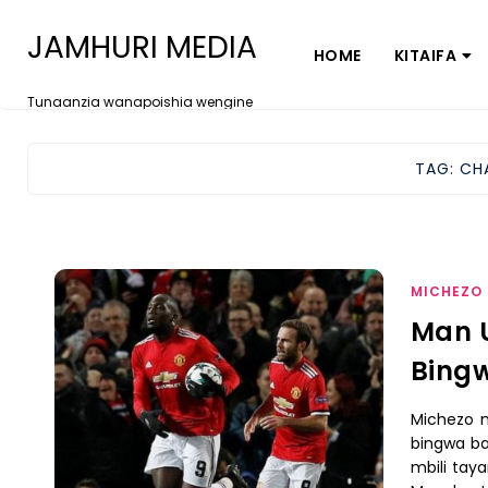
JAMHURI MEDIA
HOME
KITAIFA
Tunaanzia wanapoishia wengine
TAG:
CH
MICHEZO
Man U
Bing
Michezo 
bingwa ba
mbili tay