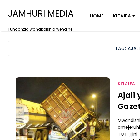
JAMHURI MEDIA
HOME
KITAIFA
Tunaanzia wanapoishia wengine
TAG:
AJAL
KITAIFA
Ajali
Gazet
Mwandish
amejeruhi
TOT jijin