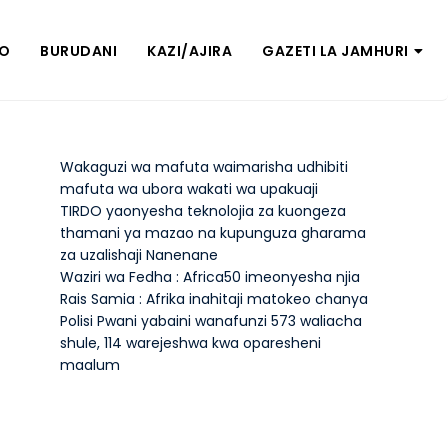
ZO
BURUDANI
KAZI/AJIRA
GAZETI LA JAMHURI
Wakaguzi wa mafuta waimarisha udhibiti
mafuta wa ubora wakati wa upakuaji
TIRDO yaonyesha teknolojia za kuongeza
thamani ya mazao na kupunguza gharama
za uzalishaji Nanenane
Waziri wa Fedha : Africa50 imeonyesha njia
Rais Samia : Afrika inahitaji matokeo chanya
Polisi Pwani yabaini wanafunzi 573 waliacha
shule, 114 warejeshwa kwa oparesheni
maalum