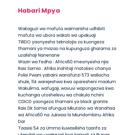
Habari Mpya
Wakaguzi wa mafuta waimarisha udhibiti
mafuta wa ubora wakati wa upakuaji
TIRDO yaonyesha teknolojia za kuongeza
thamani ya mazao na kupunguza gharama za
uzalishaji Nanenane
Waziri wa Fedha : Africa50 imeonyesha njia
Rais Samia : Afrika inahitaji matokeo chanya
Polisi Pwani yabaini wanafunzi 573 waliacha
shule, 114 warejeshwa kwa oparesheni maalum
Wakulima, wafugaji, wavuvi wapongezwa kwa
kuchangia utoshelevu wa chakula nchini
CDICD yaongeza thamani ya black granite
Rais Dk Samia afungua Mkutano wa Wanahisa
wa Africa50 na Jukwaa la Miundombinu Afrika
Dar
Taasisi 54 za Umma kuwasilisha taarifa za
utendaji wa uwekezaji kwa kamati za Bunge