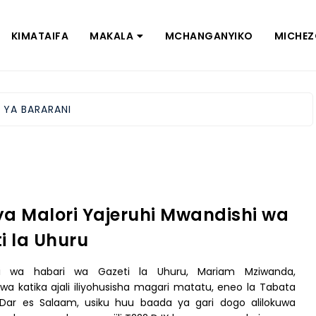
KIMATAIFA
MAKALA
MCHANGANYIKO
MICHE
I YA BARARANI
 ya Malori Yajeruhi Mwandishi wa
i la Uhuru
i wa habari wa Gazeti la Uhuru, Mariam Mziwanda,
wa katika ajali iliyohusisha magari matatu, eneo la Tabata
i Dar es Salaam, usiku huu baada ya gari dogo alilokuwa