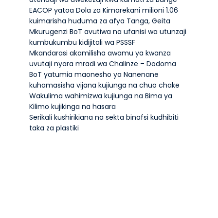
EACOP yatoa Dola za Kimarekani milioni 1.06
kuimarisha huduma za afya Tanga, Geita
Mkurugenzi BoT avutiwa na ufanisi wa utunzaji
kumbukumbu kidijitali wa PSSSF
Mkandarasi akamilisha awamu ya kwanza
uvutaji nyara mradi wa Chalinze – Dodoma
BoT yatumia maonesho ya Nanenane
kuhamasisha vijana kujiunga na chuo chake
Wakulima wahimizwa kujiunga na Bima ya
Kilimo kujikinga na hasara
Serikali kushirikiana na sekta binafsi kudhibiti
taka za plastiki