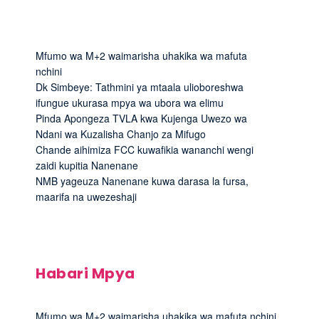
Mfumo wa M+2 waimarisha uhakika wa mafuta
nchini
Dk Simbeye: Tathmini ya mtaala ulioboreshwa
ifungue ukurasa mpya wa ubora wa elimu
Pinda Apongeza TVLA kwa Kujenga Uwezo wa
Ndani wa Kuzalisha Chanjo za Mifugo
Chande aihimiza FCC kuwafikia wananchi wengi
zaidi kupitia Nanenane
NMB yageuza Nanenane kuwa darasa la fursa,
maarifa na uwezeshaji
Habari Mpya
Mfumo wa M+2 waimarisha uhakika wa mafuta nchini