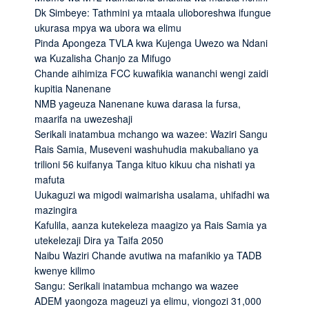
Dk Simbeye: Tathmini ya mtaala ulioboreshwa ifungue
ukurasa mpya wa ubora wa elimu
Pinda Apongeza TVLA kwa Kujenga Uwezo wa Ndani
wa Kuzalisha Chanjo za Mifugo
Chande aihimiza FCC kuwafikia wananchi wengi zaidi
kupitia Nanenane
NMB yageuza Nanenane kuwa darasa la fursa,
maarifa na uwezeshaji
Serikali inatambua mchango wa wazee: Waziri Sangu
Rais Samia, Museveni washuhudia makubaliano ya
trilioni 56 kuifanya Tanga kituo kikuu cha nishati ya
mafuta
Uukaguzi wa migodi waimarisha usalama, uhifadhi wa
mazingira
Kafulila, aanza kutekeleza maagizo ya Rais Samia ya
utekelezaji Dira ya Taifa 2050
Naibu Waziri Chande avutiwa na mafanikio ya TADB
kwenye kilimo
Sangu: Serikali inatambua mchango wa wazee
ADEM yaongoza mageuzi ya elimu, viongozi 31,000