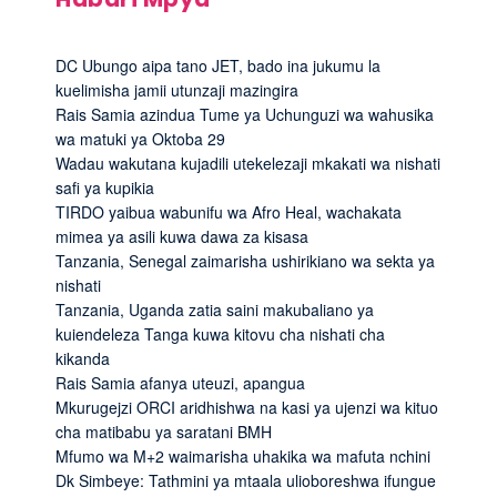
DC Ubungo aipa tano JET, bado ina jukumu la
kuelimisha jamii utunzaji mazingira
Rais Samia azindua Tume ya Uchunguzi wa wahusika
wa matuki ya Oktoba 29
Wadau wakutana kujadili utekelezaji mkakati wa nishati
safi ya kupikia
TIRDO yaibua wabunifu wa Afro Heal, wachakata
mimea ya asili kuwa dawa za kisasa
Tanzania, Senegal zaimarisha ushirikiano wa sekta ya
nishati
Tanzania, Uganda zatia saini makubaliano ya
kuiendeleza Tanga kuwa kitovu cha nishati cha
kikanda
Rais Samia afanya uteuzi, apangua
Mkurugejzi ORCI aridhishwa na kasi ya ujenzi wa kituo
cha matibabu ya saratani BMH
Mfumo wa M+2 waimarisha uhakika wa mafuta nchini
Dk Simbeye: Tathmini ya mtaala ulioboreshwa ifungue