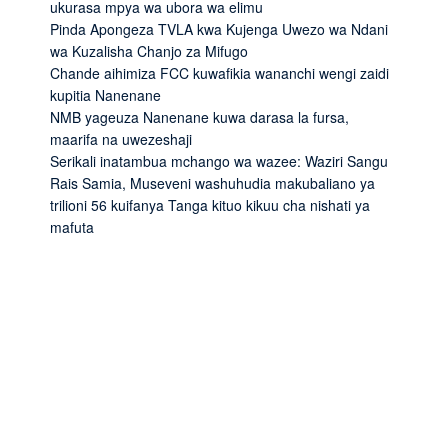
ukurasa mpya wa ubora wa elimu
Pinda Apongeza TVLA kwa Kujenga Uwezo wa Ndani
wa Kuzalisha Chanjo za Mifugo
Chande aihimiza FCC kuwafikia wananchi wengi zaidi
kupitia Nanenane
NMB yageuza Nanenane kuwa darasa la fursa,
maarifa na uwezeshaji
Serikali inatambua mchango wa wazee: Waziri Sangu
Rais Samia, Museveni washuhudia makubaliano ya
trilioni 56 kuifanya Tanga kituo kikuu cha nishati ya
mafuta