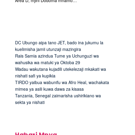
Area D, mjini Dodoma mnamo…
DC Ubungo aipa tano JET, bado ina jukumu la
kuelimisha jamii utunzaji mazingira
Rais Samia azindua Tume ya Uchunguzi wa
wahusika wa matuki ya Oktoba 29
Wadau wakutana kujadili utekelezaji mkakati wa
nishati safi ya kupikia
TIRDO yaibua wabunifu wa Afro Heal, wachakata
mimea ya asili kuwa dawa za kisasa
Tanzania, Senegal zaimarisha ushirikiano wa
sekta ya nishati
Habari Mpya