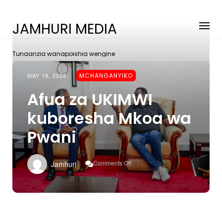
JAMHURI MEDIA
Tunaanzia wanapoishia wengine
MAY 18, 2026
MCHANGANYIKO
Afua za UKIMWI
kuboresha Mkoa wa
Pwani
On
Comments Off
Jamhuri
Afua
Za
UKIMWI
Kuboresha
Mkoa
Wa