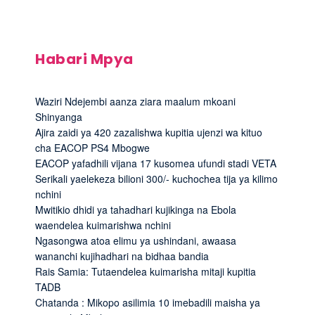
Habari Mpya
Waziri Ndejembi aanza ziara maalum mkoani
Shinyanga
Ajira zaidi ya 420 zazalishwa kupitia ujenzi wa kituo
cha EACOP PS4 Mbogwe
EACOP yafadhili vijana 17 kusomea ufundi stadi VETA
Serikali yaelekeza bilioni 300/- kuchochea tija ya kilimo
nchini
Mwitikio dhidi ya tahadhari kujikinga na Ebola
waendelea kuimarishwa nchini
Ngasongwa atoa elimu ya ushindani, awaasa
wananchi kujihadhari na bidhaa bandia
Rais Samia: Tutaendelea kuimarisha mitaji kupitia
TADB
Chatanda : Mikopo asilimia 10 imebadili maisha ya