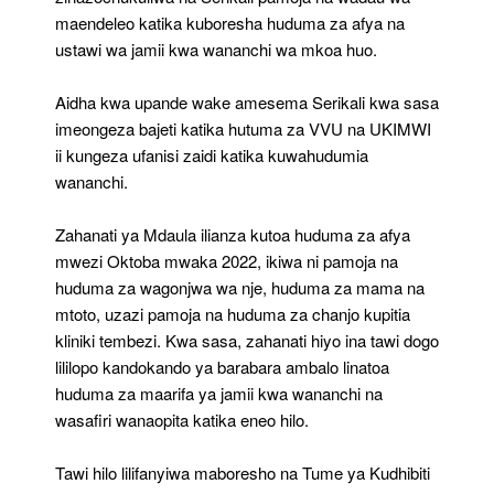
maendeleo katika kuboresha huduma za afya na
ustawi wa jamii kwa wananchi wa mkoa huo.
Aidha kwa upande wake amesema Serikali kwa sasa
imeongeza bajeti katika hutuma za VVU na UKIMWI
ii kungeza ufanisi zaidi katika kuwahudumia
wananchi.
Zahanati ya Mdaula ilianza kutoa huduma za afya
mwezi Oktoba mwaka 2022, ikiwa ni pamoja na
huduma za wagonjwa wa nje, huduma za mama na
mtoto, uzazi pamoja na huduma za chanjo kupitia
kliniki tembezi. Kwa sasa, zahanati hiyo ina tawi dogo
lililopo kandokando ya barabara ambalo linatoa
huduma za maarifa ya jamii kwa wananchi na
wasafiri wanaopita katika eneo hilo.
Tawi hilo lilifanyiwa maboresho na Tume ya Kudhibiti