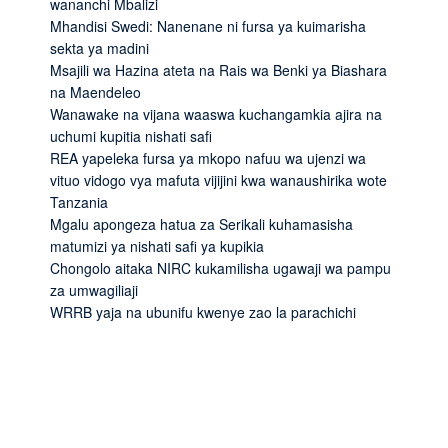
wananchi Mbalizi
Mhandisi Swedi: Nanenane ni fursa ya kuimarisha
sekta ya madini
Msajili wa Hazina ateta na Rais wa Benki ya Biashara
na Maendeleo
Wanawake na vijana waaswa kuchangamkia ajira na
uchumi kupitia nishati safi
REA yapeleka fursa ya mkopo nafuu wa ujenzi wa
vituo vidogo vya mafuta vijijini kwa wanaushirika wote
Tanzania
Mgalu apongeza hatua za Serikali kuhamasisha
matumizi ya nishati safi ya kupikia
Chongolo aitaka NIRC kukamilisha ugawaji wa pampu
za umwagiliaji
WRRB yaja na ubunifu kwenye zao la parachichi