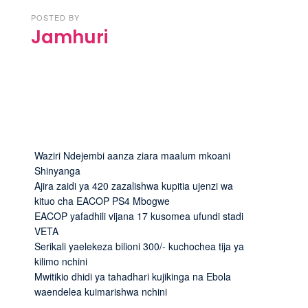
POSTED BY
Jamhuri
Waziri Ndejembi aanza ziara maalum mkoani
Shinyanga
Ajira zaidi ya 420 zazalishwa kupitia ujenzi wa
kituo cha EACOP PS4 Mbogwe
EACOP yafadhili vijana 17 kusomea ufundi stadi
VETA
Serikali yaelekeza bilioni 300/- kuchochea tija ya
kilimo nchini
Mwitikio dhidi ya tahadhari kujikinga na Ebola
waendelea kuimarishwa nchini