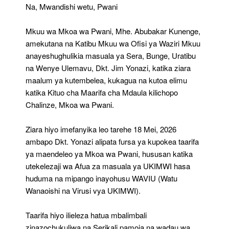
Pwani
Na, Mwandishi wetu, Pwani
Mkuu wa Mkoa wa Pwani, Mhe. Abubakar Kunenge,
amekutana na Katibu Mkuu wa Ofisi ya Waziri Mkuu
anayeshughulikia masuala ya Sera, Bunge, Uratibu
na Wenye Ulemavu, Dkt. Jim Yonazi, katika ziara
maalum ya kutembelea, kukagua na kutoa elimu
katika Kituo cha Maarifa cha Mdaula kilichopo
Chalinze, Mkoa wa Pwani.
Ziara hiyo imefanyika leo tarehe 18 Mei, 2026
ambapo Dkt. Yonazi alipata fursa ya kupokea taarifa
ya maendeleo ya Mkoa wa Pwani, hususan katika
utekelezaji wa Afua za masuala ya UKIMWI hasa
huduma na mipango inayohusu WAVIU (Watu
Wanaoishi na Virusi vya UKIMWI).
Taarifa hiyo ilieleza hatua mbalimbali
zinazochukuliwa na Serikali pamoja na wadau wa