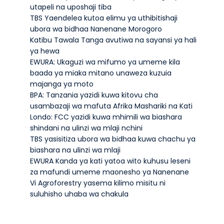
utapeli na uposhaji tiba
TBS Yaendelea kutoa elimu ya uthibitishaji
ubora wa bidhaa Nanenane Morogoro
Katibu Tawala Tanga avutiwa na sayansi ya hali
ya hewa
EWURA: Ukaguzi wa mifumo ya umeme kila
baada ya miaka mitano unaweza kuzuia
majanga ya moto
BPA: Tanzania yazidi kuwa kitovu cha
usambazaji wa mafuta Afrika Mashariki na Kati
Londo: FCC yazidi kuwa mhimili wa biashara
shindani na ulinzi wa mlaji nchini
TBS yasisitiza ubora wa bidhaa kuwa chachu ya
biashara na ulinzi wa mlaji
EWURA Kanda ya kati yatoa wito kuhusu leseni
za mafundi umeme maonesho ya Nanenane
Vi Agroforestry yasema kilimo misitu ni
suluhisho uhaba wa chakula