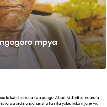
 mgogoro mpya
osa la kutishia kuua kwa panga, Albert Midimito, maarufu
o mpya wa ardhi unaohusisha familia yake, huku mjane wa