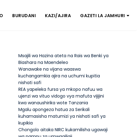
ZO
BURUDANI
KAZI/AJIRA
GAZETI LA JAMHURI
Msajili wa Hazina ateta na Rais wa Benki ya
Biashara na Maendeleo
Wanawake na vijana waaswa
kuchangamkia ajira na uchumi kupitia
nishati safi
REA yapeleka fursa ya mkopo nafuu wa
ujenzi wa vituo vidogo vya mafuta vijijini
kwa wanaushirika wote Tanzania
Mgalu apongeza hatua za Serikali
kuhamasisha matumizi ya nishati safi ya
kupikia
Chongolo aitaka NIRC kukamilisha ugawaji
wa pampu za umwagiliaji