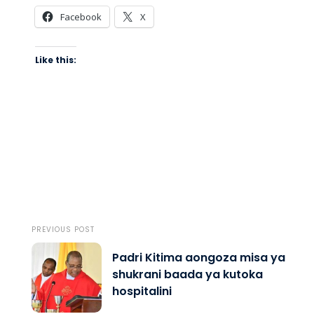
Facebook
X
Like this:
PREVIOUS POST
Padri Kitima aongoza misa ya
shukrani baada ya kutoka
hospitalini