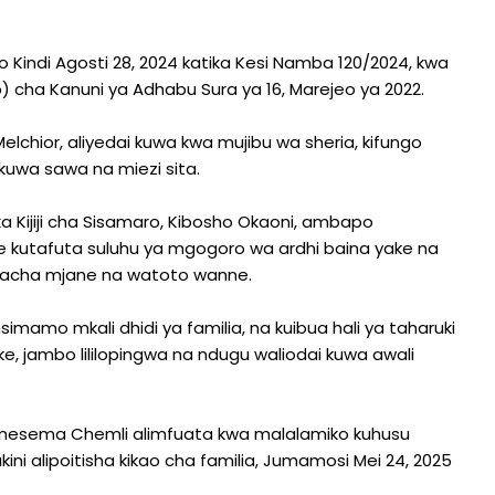
indi Agosti 28, 2024 katika Kesi Namba 120/2024, kwa
b) cha Kanuni ya Adhabu Sura ya 16, Marejeo ya 2022.
chior, aliyedai kuwa kwa mujibu wa sheria, kifungo
kuwa sawa na miezi sita.
ka Kijiji cha Sisamaro, Kibosho Okaoni, ambapo
 kutafuta suluhu ya mgogoro wa ardhi baina yake na
kiacha mjane na watoto wanne.
mamo mkali dhidi ya familia, na kuibua hali ya taharuki
e, jambo lililopingwa na ndugu waliodai kuwa awali
, amesema Chemli alimfuata kwa malalamiko kuhusu
ni alipoitisha kikao cha familia, Jumamosi Mei 24, 2025