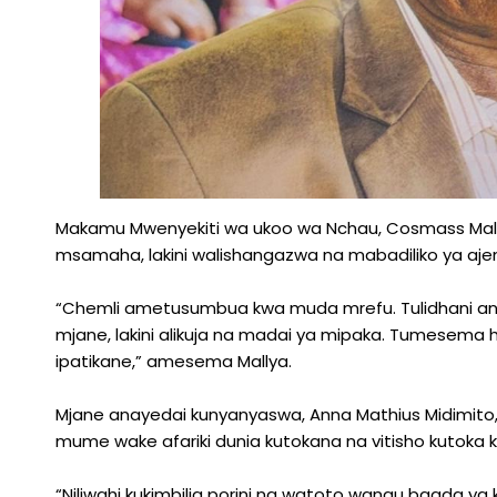
Makamu Mwenyekiti wa ukoo wa Nchau, Cosmass Mally
msamaha, lakini walishangazwa na mabadiliko ya aje
“Chemli ametusumbua kwa muda mrefu. Tulidhani ana
mjane, lakini alikuja na madai ya mipaka. Tumesema 
ipatikane,” amesema Mallya.
Mjane anayedai kunyanyaswa, Anna Mathius Midimi
mume wake afariki dunia kutokana na vitisho kutoka 
“Niliwahi kukimbilia porini na watoto wangu baada ya