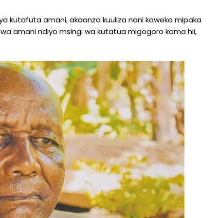
la ya kutafuta amani, akaanza kuuliza nani kaweka mipaka
wa amani ndiyo msingi wa kutatua migogoro kama hii,