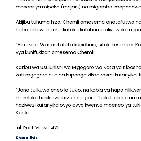
masare ya mipaka (majani) na migomba imepandwa kw
Akijibu tuhuma hizo, Chemli amesema anatafutwa na
hicho kilikuwa ni cha kutaka kufahamu aliyeweka mi
“Hii ni vita. Wananitafuta kunidhuru, sitaki kesi mimi. 
vya kunifukiza,” amesema Chemli.
Katibu wa Usuluhishi wa Migogoro wa Kata ya Kibosho 
kati mgogoro huo na kupanga kikao rasmi kufanyika J
“Jana tulikuwa eneo la tukio, na kabla ya hapo nilikwe
mamlaka husika zisikilize mgogoro. Tulikubaliana na m
haziwezi kufanyika ovyo ovyo kwenye maeneo ya tukio 
Kaniki.
Post Views:
471
Share this: