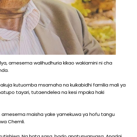
a, amesema walihudhuria kikao wakiamini ni cha
nda.
kuja kutuomba msamaha na kuikabidhi familia mali ya
hatupo tayari, tutaendelea na kesi mpaka haki
to, amesema maisha yake yamekuwa ya hofu tangu
kwa Chemli.
 kutishiwa. Na hata sasa, bado anatunyanyasa. Anadai