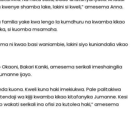
enye shamba lake, lakini si kweli,” amesema Anna.
 familia yake kwa lengo la kumdhuru na kwamba kikao
paka, si kuomba msamaha.
Kama ni kwao basi waniambie, lakini siyo kuniandalia vikao
Okaoni, Bakari Kaniki, amesema serikali imeshaingilia
umanne ijayo.
nda kuona. Kweli kuna haki imekiukwa. Pale palitakiwa
tendaji wa kijiji kwamba kikao kitafanyika Jumanne. Kesi
wakati serikali ina ofisi za kutolea haki,” amesema