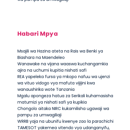
Habari Mpya
Msajili wa Hazina ateta na Rais wa Benki ya
Biashara na Maendeleo
Wanawake na vijana waaswa kuchangamkia
ajira na uchumi kupitia nishati safi
REA yapeleka fursa ya mkopo nafuu wa ujenzi
wa vituo vidogo vya mafuta vijijini kwa
wanaushirika wote Tanzania
Mgalu apongeza hatua za Serikali kuhamasisha
matumizi ya nishati safi ya kupikia
Chongolo aitaka NIRC kukamilisha ugawaji wa
pampu za umwagiliaji
WRRB yaja na ubunifu kwenye zao la parachichi
TAMESOT yakemea vitendo vya udanganyifu,