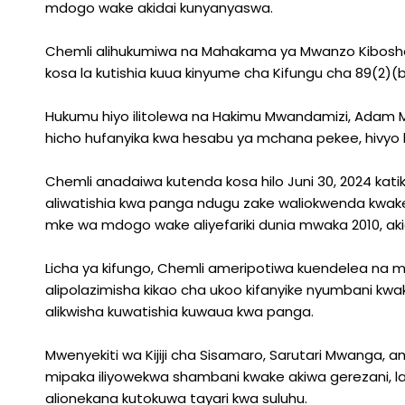
mdogo wake akidai kunyanyaswa.
Chemli alihukumiwa na Mahakama ya Mwanzo Kibosho K
kosa la kutishia kuua kinyume cha Kifungu cha 89(2)(
Hukumu hiyo ilitolewa na Hakimu Mwandamizi, Adam Mel
hicho hufanyika kwa hesabu ya mchana pekee, hivyo 
Chemli anadaiwa kutenda kosa hilo Juni 30, 2024 kati
aliwatishia kwa panga ndugu zake waliokwenda kwake
mke wa mdogo wake aliyefariki dunia mwaka 2010, a
Licha ya kifungo, Chemli ameripotiwa kuendelea na msi
alipolazimisha kikao cha ukoo kifanyike nyumbani kwak
alikwisha kuwatishia kuwaua kwa panga.
Mwenyekiti wa Kijiji cha Sisamaro, Sarutari Mwanga
mipaka iliyowekwa shambani kwake akiwa gerezani, laki
alionekana kutokuwa tayari kwa suluhu.