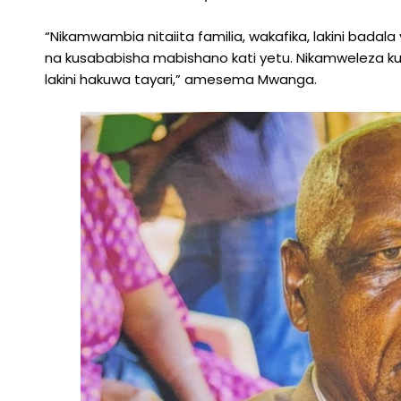
“Nikamwambia nitaiita familia, wakafika, lakini bada
na kusababisha mabishano kati yetu. Nikamweleza ku
lakini hakuwa tayari,” amesema Mwanga.