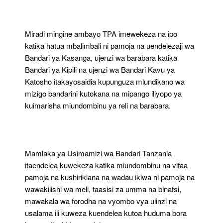
Miradi mingine ambayo TPA imewekeza na ipo
katika hatua mbalimbali ni pamoja na uendelezaji wa
Bandari ya Kasanga, ujenzi wa barabara katika
Bandari ya Kipili na ujenzi wa Bandari Kavu ya
Katosho itakayosaidia kupunguza mlundikano wa
mizigo bandarini kutokana na mipango iliyopo ya
kuimarisha miundombinu ya reli na barabara.
Mamlaka ya Usimamizi wa Bandari Tanzania
itaendelea kuwekeza katika miundombinu na vifaa
pamoja na kushirikiana na wadau ikiwa ni pamoja na
wawakilishi wa meli, taasisi za umma na binafsi,
mawakala wa forodha na vyombo vya ulinzi na
usalama ili kuweza kuendelea kutoa huduma bora