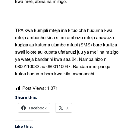
kwa meli, abiria na mizigo.
TPA kwa kumjali mteja ina kituo cha huduma kwa
mteja ambacho kina simu ambazo mteja anaweza
kupiga au kutuma ujumbe mfupi (SMS) bure kuuliza
swali lolote au kupata ufafanuzi juu ya meli na mizigo
ya wateja bandarini kwa saa 24. Namba hizo ni
0800110032 au 0800110047. Bandari imejipanga
kutoa huduma bora kwa kila mwananchi.
Post Views:
1,071
Share this:
Facebook
X
Like this: