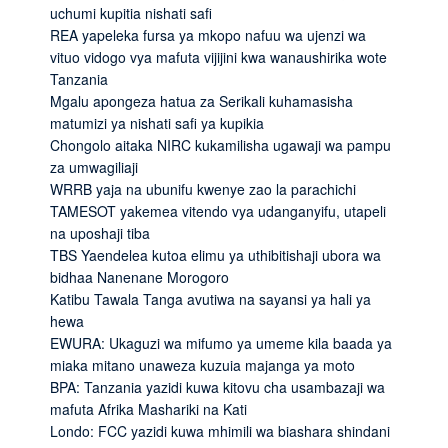
uchumi kupitia nishati safi
REA yapeleka fursa ya mkopo nafuu wa ujenzi wa
vituo vidogo vya mafuta vijijini kwa wanaushirika wote
Tanzania
Mgalu apongeza hatua za Serikali kuhamasisha
matumizi ya nishati safi ya kupikia
Chongolo aitaka NIRC kukamilisha ugawaji wa pampu
za umwagiliaji
WRRB yaja na ubunifu kwenye zao la parachichi
TAMESOT yakemea vitendo vya udanganyifu, utapeli
na uposhaji tiba
TBS Yaendelea kutoa elimu ya uthibitishaji ubora wa
bidhaa Nanenane Morogoro
Katibu Tawala Tanga avutiwa na sayansi ya hali ya
hewa
EWURA: Ukaguzi wa mifumo ya umeme kila baada ya
miaka mitano unaweza kuzuia majanga ya moto
BPA: Tanzania yazidi kuwa kitovu cha usambazaji wa
mafuta Afrika Mashariki na Kati
Londo: FCC yazidi kuwa mhimili wa biashara shindani