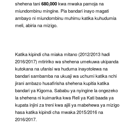
shehena tani
680,000
kwa mwaka pamoja na
miundombinu mingine. Pia bandari inayo magati
ambayo ni miundombinu muhimu katika kuhudumia
meli, abiria na mizigo.
Katika kipindi cha miaka mitano (2012/2013 hadi
2016/2017) mtiririko wa shehena umekuwa ukipanda
kutokana na ufanisi wa huduma inayotolewa na
bandari sambamba na ukuaji wa uchumi katika nchi
jirani ambazo husafirisha shehena kupitia katika
bandari ya Kigoma. Sababu ya nyingine la ongezeko
la shehena ni kuimarika kwa Reli ya Kati baada ya
kupata injini za treni kwa ajili ya mabehewa ya mizigo
hasa katika kipindi cha mwaka 2015/2016 na
2016/2017.