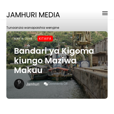
JAMHURI MEDIA
Tunaanzia wanapoishia wengine
MAY 9, 2018
KITAIFA
Bandari ya Kigoma
kiungo Maziwa
Makuu
On
Comments Off
Jamhuri
Bandari
Ya
Kigoma
Kiungo
Maziwa
Makuu