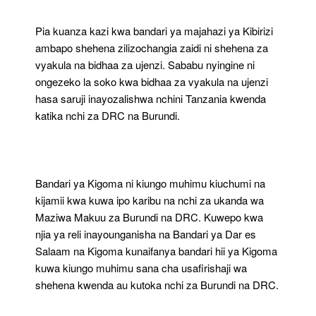
Pia kuanza kazi kwa bandari ya majahazi ya Kibirizi
ambapo shehena zilizochangia zaidi ni shehena za
vyakula na bidhaa za ujenzi. Sababu nyingine ni
ongezeko la soko kwa bidhaa za vyakula na ujenzi
hasa saruji inayozalishwa nchini Tanzania kwenda
katika nchi za DRC na Burundi.
Bandari ya Kigoma ni kiungo muhimu kiuchumi na
kijamii kwa kuwa ipo karibu na nchi za ukanda wa
Maziwa Makuu za Burundi na DRC. Kuwepo kwa
njia ya reli inayounganisha na Bandari ya Dar es
Salaam na Kigoma kunaifanya bandari hii ya Kigoma
kuwa kiungo muhimu sana cha usafirishaji wa
shehena kwenda au kutoka nchi za Burundi na DRC.