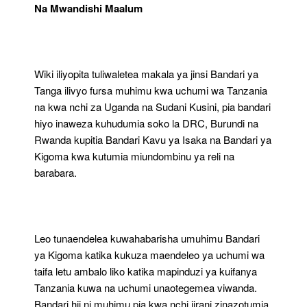
Na Mwandishi Maalum
Wiki iliyopita tuliwaletea makala ya jinsi Bandari ya
Tanga ilivyo fursa muhimu kwa uchumi wa Tanzania
na kwa nchi za Uganda na Sudani Kusini, pia bandari
hiyo inaweza kuhudumia soko la DRC, Burundi na
Rwanda kupitia Bandari Kavu ya Isaka na Bandari ya
Kigoma kwa kutumia miundombinu ya reli na
barabara.
Leo tunaendelea kuwahabarisha umuhimu Bandari
ya Kigoma katika kukuza maendeleo ya uchumi wa
taifa letu ambalo liko katika mapinduzi ya kuifanya
Tanzania kuwa na uchumi unaotegemea viwanda.
Bandari hii ni muhimu pia kwa nchi jirani zinazotumia