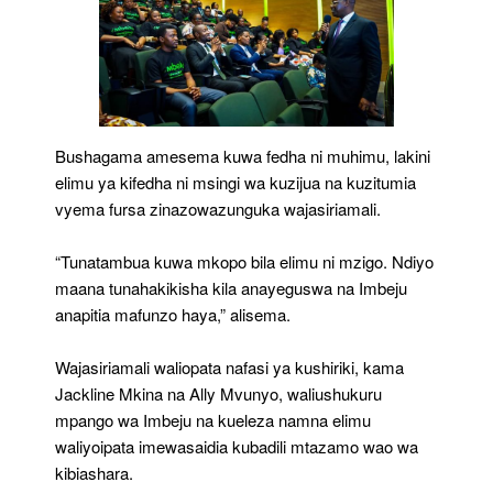
Bushagama amesema kuwa fedha ni muhimu, lakini
elimu ya kifedha ni msingi wa kuzijua na kuzitumia
vyema fursa zinazowazunguka wajasiriamali.
“Tunatambua kuwa mkopo bila elimu ni mzigo. Ndiyo
maana tunahakikisha kila anayeguswa na Imbeju
anapitia mafunzo haya,” alisema.
Wajasiriamali waliopata nafasi ya kushiriki, kama
Jackline Mkina na Ally Mvunyo, waliushukuru
mpango wa Imbeju na kueleza namna elimu
waliyoipata imewasaidia kubadili mtazamo wao wa
kibiashara.