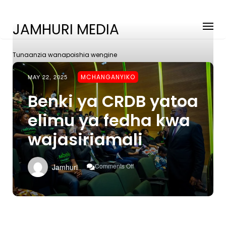
JAMHURI MEDIA
Tunaanzia wanapoishia wengine
MAY 22, 2025
MCHANGANYIKO
Benki ya CRDB yatoa
elimu ya fedha kwa
wajasiriamali
On
Comments Off
Jamhuri
Benki
Ya
CRDB
Yatoa
Elimu
Ya