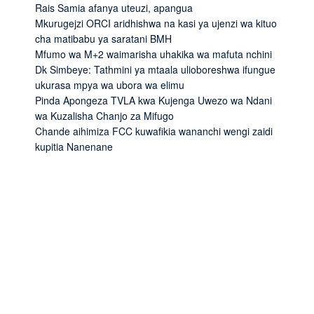
Rais Samia afanya uteuzi, apangua
Mkurugejzi ORCI aridhishwa na kasi ya ujenzi wa kituo
cha matibabu ya saratani BMH
Mfumo wa M+2 waimarisha uhakika wa mafuta nchini
Dk Simbeye: Tathmini ya mtaala ulioboreshwa ifungue
ukurasa mpya wa ubora wa elimu
Pinda Apongeza TVLA kwa Kujenga Uwezo wa Ndani
wa Kuzalisha Chanjo za Mifugo
Chande aihimiza FCC kuwafikia wananchi wengi zaidi
kupitia Nanenane