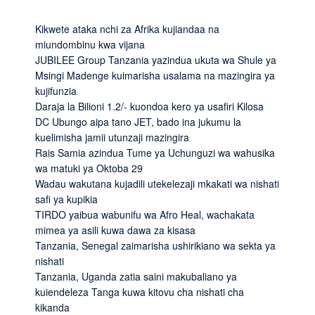
Kikwete ataka nchi za Afrika kujiandaa na
miundombinu kwa vijana
JUBILEE Group Tanzania yazindua ukuta wa Shule ya
Msingi Madenge kuimarisha usalama na mazingira ya
kujifunzia
Daraja la Bilioni 1.2/- kuondoa kero ya usafiri Kilosa
DC Ubungo aipa tano JET, bado ina jukumu la
kuelimisha jamii utunzaji mazingira
Rais Samia azindua Tume ya Uchunguzi wa wahusika
wa matuki ya Oktoba 29
Wadau wakutana kujadili utekelezaji mkakati wa nishati
safi ya kupikia
TIRDO yaibua wabunifu wa Afro Heal, wachakata
mimea ya asili kuwa dawa za kisasa
Tanzania, Senegal zaimarisha ushirikiano wa sekta ya
nishati
Tanzania, Uganda zatia saini makubaliano ya
kuiendeleza Tanga kuwa kitovu cha nishati cha
kikanda