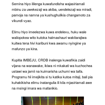
Semina hiyo ililenga kuwafundisha wajasiriamali
mbinu za uwekezaji wa akiba, uendelezaji wa miradi,
pamoja na namna ya kushughulikia changamoto za
vikundi vyao.
Elimu hiyo imeelezwa kuwa endelevu, huku wale
waliopokea wito kutoka halmashauri wakitarajiwa
kuitwa tena hivi karibuni kwa awamu nyingine ya
mafunzo ya kina.
Kupitia IMBEJU, CRDB inalenga kuwafikia zaidi
vijana na wanawake, ikiwa ni mkakati wa kuchochea
ustawi wa jamii na kuimarisha uchumi wa taifa.
Programu hii imejikita si tu katika kutoa mitaji, bali pia
kuhakikisha elimu inatangulia ili kila mjasiriamali awe
na msingi imara wa mafanikio.