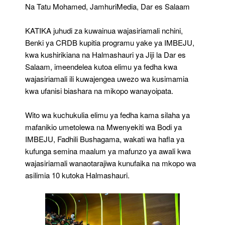
Fedha
Na Tatu Mohamed, JamhuriMedia, Dar es Salaam
Kwa
Wajasiriamali
KATIKA juhudi za kuwainua wajasiriamali nchini,
Benki ya CRDB kupitia programu yake ya IMBEJU,
kwa kushirikiana na Halmashauri ya Jiji la Dar es
Salaam, imeendelea kutoa elimu ya fedha kwa
wajasiriamali ili kuwajengea uwezo wa kusimamia
kwa ufanisi biashara na mikopo wanayoipata.
Wito wa kuchukulia elimu ya fedha kama silaha ya
mafanikio umetolewa na Mwenyekiti wa Bodi ya
IMBEJU, Fadhili Bushagama, wakati wa hafla ya
kufunga semina maalum ya mafunzo ya awali kwa
wajasiriamali wanaotarajiwa kunufaika na mkopo wa
asilimia 10 kutoka Halmashauri.