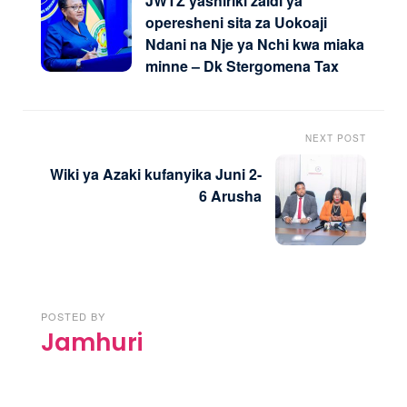
JWTZ yashiriki zaidi ya
operesheni sita za Uokoaji
Ndani na Nje ya Nchi kwa miaka
minne – Dk Stergomena Tax
NEXT POST
Wiki ya Azaki kufanyika Juni 2-
6 Arusha
POSTED BY
Jamhuri