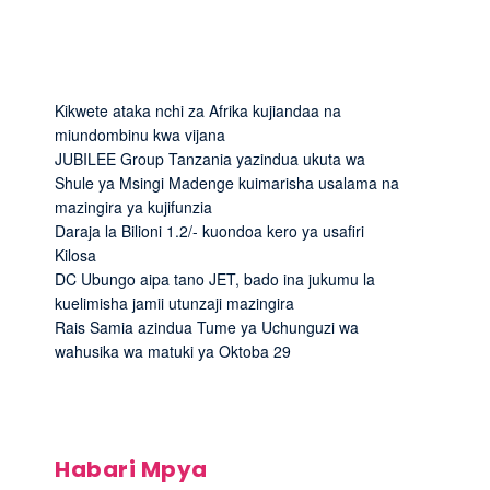
Kikwete ataka nchi za Afrika kujiandaa na
miundombinu kwa vijana
JUBILEE Group Tanzania yazindua ukuta wa
Shule ya Msingi Madenge kuimarisha usalama na
mazingira ya kujifunzia
Daraja la Bilioni 1.2/- kuondoa kero ya usafiri
Kilosa
DC Ubungo aipa tano JET, bado ina jukumu la
kuelimisha jamii utunzaji mazingira
Rais Samia azindua Tume ya Uchunguzi wa
wahusika wa matuki ya Oktoba 29
Habari Mpya