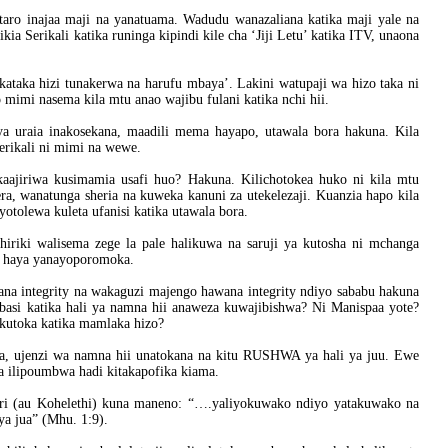
taro inajaa maji na yanatuama. Wadudu wanazaliana katika maji yale na
a Serikali katika runinga kipindi kile cha ‘Jiji Letu’ katika ITV, unaona
 takataka hizi tunakerwa na harufu mbaya’. Lakini watupaji wa hizo taka ni
 mimi nasema kila mtu anao wajibu fulani katika nchi hii.
a uraia inakosekana, maadili mema hayapo, utawala bora hakuna. Kila
erikali ni mimi na wewe.
 kaajiriwa kusimamia usafi huo? Hakuna. Kilichotokea huko ni kila mtu
ra, wanatunga sheria na kuweka kanuni za utekelezaji. Kuanzia hapo kila
otolewa kuleta ufanisi katika utawala bora.
hiriki walisema zege la pale halikuwa na saruji ya kutosha ni mchanga
go haya yanayoporomoka.
na integrity na wakaguzi majengo hawana integrity ndiyo sababu hakuna
basi katika hali ya namna hii anaweza kuwajibishwa? Ni Manispaa yote?
kutoka katika mamlaka hizo?
aka, ujenzi wa namna hii unatokana na kitu RUSHWA ya hali ya juu. Ewe
 ilipoumbwa hadi kitakapofika kiama.
iri (au Kohelethi) kuna maneno: “….yaliyokuwako ndiyo yatakuwako na
ya jua” (Mhu. 1:9).