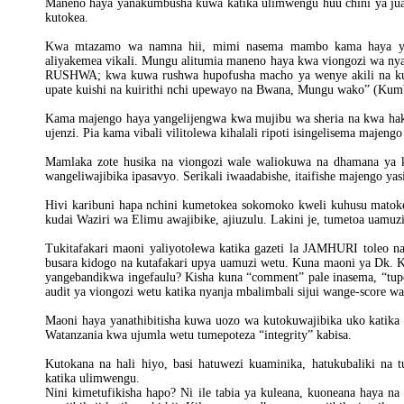
Maneno haya yanakumbusha kuwa katika ulimwengu huu chini ya jua h
kutokea.
Kwa mtazamo wa namna hii, mimi nasema mambo kama haya ya
aliyakemea vikali. Mungu alitumia maneno haya kwa viongozi wa nyak
RUSHWA; kwa kuwa rushwa hupofusha macho ya wenye akili na kuge
upate kuishi na kuirithi nchi upewayo na Bwana, Mungu wako” (Kumb
Kama majengo haya yangelijengwa kwa mujibu wa sheria na kwa haki,
ujenzi. Pia kama vibali vilitolewa kihalali ripoti isingelisema maje
Mamlaka zote husika na viongozi wale waliokuwa na dhamana ya k
wangeliwajibika ipasavyo. Serikali iwaadabishe, itaifishe majengo ya
Hivi karibuni hapa nchini kumetokea sokomoko kweli kuhusu matoke
kudai Waziri wa Elimu awajibike, ajiuzulu. Lakini je, tumetoa uamuzi
Tukitafakari maoni yaliyotolewa katika gazeti la JAMHURI toleo n
busara kidogo na kutafakari upya uamuzi wetu. Kuna maoni ya Dk. Ki
yangebandikwa ingefaulu? Kisha kuna “comment” pale inasema, “tupo h
audit ya viongozi wetu katika nyanja mbalimbali sijui wange-score w
Maoni haya yanathibitisha kuwa uozo wa kutokuwajibika uko katika 
Watanzania kwa ujumla wetu tumepoteza “integrity” kabisa.
Kutokana na hali hiyo, basi hatuwezi kuaminika, hatukubaliki na tu
katika ulimwengu.
Nini kimetufikisha hapo? Ni ile tabia ya kuleana, kuoneana haya na