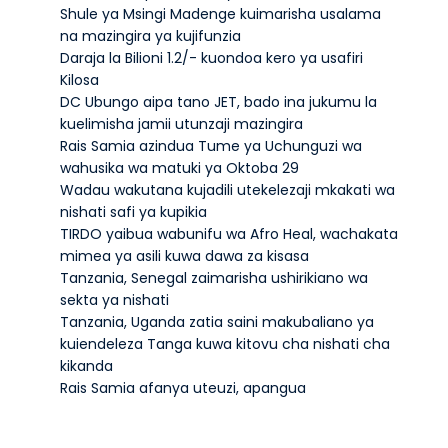
Shule ya Msingi Madenge kuimarisha usalama
na mazingira ya kujifunzia
Daraja la Bilioni 1.2/- kuondoa kero ya usafiri
Kilosa
DC Ubungo aipa tano JET, bado ina jukumu la
kuelimisha jamii utunzaji mazingira
Rais Samia azindua Tume ya Uchunguzi wa
wahusika wa matuki ya Oktoba 29
Wadau wakutana kujadili utekelezaji mkakati wa
nishati safi ya kupikia
TIRDO yaibua wabunifu wa Afro Heal, wachakata
mimea ya asili kuwa dawa za kisasa
Tanzania, Senegal zaimarisha ushirikiano wa
sekta ya nishati
Tanzania, Uganda zatia saini makubaliano ya
kuiendeleza Tanga kuwa kitovu cha nishati cha
kikanda
Rais Samia afanya uteuzi, apangua