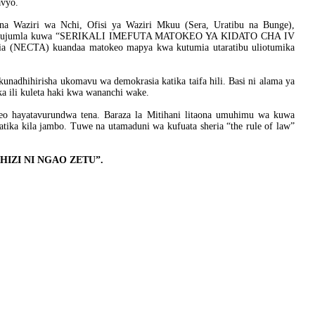
avyo.
i na Waziri wa Nchi, Ofisi ya Waziri Mkuu (Sera, Uratibu na Bunge),
i kwa ujumla kuwa “SERIKALI IMEFUTA MATOKEO YA KIDATO CHA IV
ia (NECTA) kuandaa matokeo mapya kwa kutumia utaratibu uliotumika
unadhihirisha ukomavu wa demokrasia katika taifa hili. Basi ni alama ya
ka ili kuleta haki kwa wananchi wake.
okeo hayatavurundwa tena. Baraza la Mitihani litaona umuhimu wa kuwa
katika kila jambo. Tuwe na utamaduni wa kufuata sheria “the rule of law”
HIZI NI NGAO ZETU”.