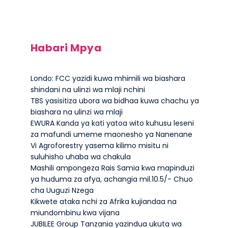
Habari Mpya
Londo: FCC yazidi kuwa mhimili wa biashara
shindani na ulinzi wa mlaji nchini
TBS yasisitiza ubora wa bidhaa kuwa chachu ya
biashara na ulinzi wa mlaji
EWURA Kanda ya kati yatoa wito kuhusu leseni
za mafundi umeme maonesho ya Nanenane
Vi Agroforestry yasema kilimo misitu ni
suluhisho uhaba wa chakula
Mashili ampongeza Rais Samia kwa mapinduzi
ya huduma za afya, achangia mil.10.5/- Chuo
cha Uuguzi Nzega
Kikwete ataka nchi za Afrika kujiandaa na
miundombinu kwa vijana
JUBILEE Group Tanzania yazindua ukuta wa