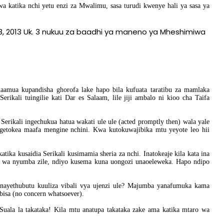
a katika nchi yetu enzi za Mwalimu, sasa turudi kwenye hali ya sasa ya
-08, 2013 Uk. 3 nukuu za baadhi ya maneno ya Mheshimiwa
amua kupandisha ghorofa lake hapo bila kufuata taratibu za mamlaka
ikali tuingilie kati Dar es Salaam, lile jiji ambalo ni kioo cha Taifa
Serikali ingechukua hatua wakati ule ule (acted promptly then) wala yale
etokea maafa mengine nchini. Kwa kutokuwajibika mtu yeyote leo hii
ika kusaidia Serikali kusimamia sheria za nchi. Inatokeaje kila kata ina
e wa nyumba zile, ndiyo kusema kuna uongozi unaoeleweka. Hapo ndipo
nayethubutu kuuliza vibali vya ujenzi ule? Majumba yanafumuka kama
bisa (no concern whatsoever).
Suala la takataka! Kila mtu anatupa takataka zake ama katika mtaro wa