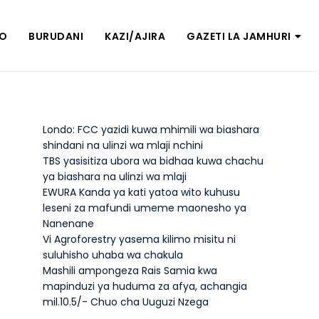
ZO
BURUDANI
KAZI/AJIRA
GAZETI LA JAMHURI
Londo: FCC yazidi kuwa mhimili wa biashara
shindani na ulinzi wa mlaji nchini
TBS yasisitiza ubora wa bidhaa kuwa chachu
ya biashara na ulinzi wa mlaji
EWURA Kanda ya kati yatoa wito kuhusu
leseni za mafundi umeme maonesho ya
Nanenane
Vi Agroforestry yasema kilimo misitu ni
suluhisho uhaba wa chakula
Mashili ampongeza Rais Samia kwa
mapinduzi ya huduma za afya, achangia
mil.10.5/- Chuo cha Uuguzi Nzega