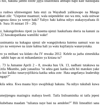
ili, hakuna jambo lolote jipya linalotokea ambapo hapo kale halikupata
 rushwa ulimwenguni hata enzi za Wayahudi yalikuwapo na Mungu
ati zile: “Usipotoe maamuzi; wala usipendelee uso wa mtu, wala usitwae
uza dawa ya wenye haki? Yaliyo haki kabisa ndiyo utakayoyafuata ili
. Sura 16 mistari 19 – 20).
 hakungelitokea ripoti ya kusema ujenzi haukufuata sheria na kanuni za
ngo 22 hawakupatikana wamiliki wake!
usimamia na kukagua ujenzi ule wangejitokeza kutetea uamuzi wao na
siyo na wenyewe na izuie kabisa hali ya watu kujifanyia wanavyotaka.
o ya mtihani wa kidato cha IV mwaka 2012. Kelele za jazba zimesikika
 sahihi hapo au ni mikandamizo ya kisiasa tu?
a. 73 la Jumanne Aprili 2 – 8, mwaka huu Uk. 13, nadhani tutakuwa na
tila Mkumbo, pale yanauliza “ni sekta gani katika nchi hii matokeo yake
oi kuliko tunavyojifikiria katika sekta zote. Hata ungefanya leadership
angapi?”
kila sekta. Kwa maana hiyo uwajibikaji hakuna. Na ndiyo tukubali kuwa
mejijengea mazingira mabaya kweli. Taifa lisiloaminika ni taifa jepesi
 kubebana maadam “tulianza naye basi na aendelee?” Hili limeathiri sana