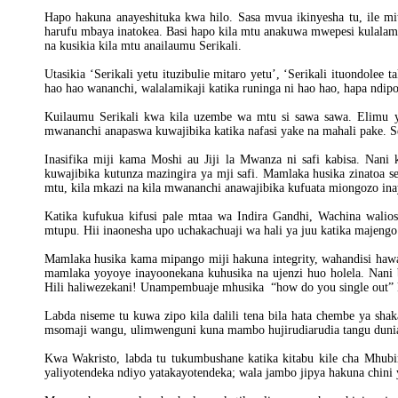
Hapo hakuna anayeshituka kwa hilo. Sasa mvua ikinyesha tu, ile mi
harufu mbaya inatokea. Basi hapo kila mtu anakuwa mwepesi kulalamiki
na kusikia kila mtu anailaumu Serikali.
Utasikia ‘Serikali yetu ituzibulie mitaro yetu’, ‘Serikali ituondolee
hao hao wananchi, walalamikaji katika runinga ni hao hao, hapa ndipo
Kuilaumu Serikali kwa kila uzembe wa mtu si sawa sawa. Elimu y
mwananchi anapaswa kuwajibika katika nafasi yake na mahali pake. S
Inasifika miji kama Moshi au Jiji la Mwanza ni safi kabisa. Nani
kuwajibika kutunza mazingira ya mji safi. Mamlaka husika zinatoa se
mtu, kila mkazi na kila mwananchi anawajibika kufuata miongozo inay
Katika kufukua kifusi pale mtaa wa Indira Gandhi, Wachina walios
mtupu. Hii inaonesha upo uchakachuaji wa hali ya juu katika majen
Mamlaka husika kama mipango miji hakuna integrity, wahandisi hawa
mamlaka yoyoye inayoonekana kuhusika na ujenzi huo holela. Nani 
Hili haliwezekani! Unampembuaje mhusika “how do you single out” 
Labda niseme tu kuwa zipo kila dalili tena bila hata chembe ya sh
msomaji wangu, ulimwenguni kuna mambo hujirudiarudia tangu dunia
Kwa Wakristo, labda tu tukumbushane katika kitabu kile cha Mhub
yaliyotendeka ndiyo yatakayotendeka; wala jambo jipya hakuna chini 