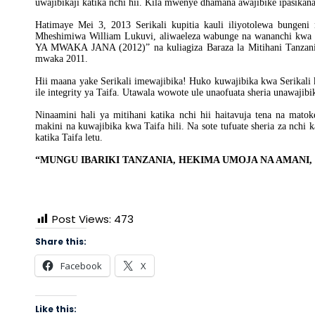
uwajibikaji katika nchi hii. Kila mwenye dhamana awajibike ipasikan
Hatimaye Mei 3, 2013 Serikali kupitia kauli iliyotolewa bungen
Mheshimiwa William Lukuvi, aliwaeleza wabunge na wananch
YA MWAKA JANA (2012)” na kuliagiza Baraza la Mitihani Tanzan
mwaka 2011.
Hii maana yake Serikali imewajibika! Huko kuwajibika kwa Serikali k
ile integrity ya Taifa. Utawala wowote ule unaofuata sheria unawajibi
Ninaamini hali ya mitihani katika nchi hii haitavuja tena na mat
makini na kuwajibika kwa Taifa hili. Na sote tufuate sheria za nchi 
katika Taifa letu.
“MUNGU IBARIKI TANZANIA, HEKIMA UMOJA NA AMANI, 
Post Views:
473
Share this:
Facebook
X
Like this: