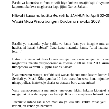
Baada ya kuonesha mifano miwili hiyo kuhusu uwajibikaji ulivyokuw
kuporomoka kwa maghorofa hapa jijini Dar es Salaam.
Niliwahi kusoma katika Gazeti la JAMHURI la Aprili 02
Waziri Mkuu Pinda bungeni Dodoma mwaka 2008.
Baadhi ya matamko yake yalikuwa kama “can you imagine mtu ana
husika, ni hatari kubwa!” Tena kuna matamko kama, “…ni lazima Ser
letu…”
Hatua zipi zimechukuliwa kuzuia uvunjaji wa sheria za ujenzi? Kama 
maghorofa matatu yaliyoporomoka mwaka 2008 na huu 2013 kusing
tumepoteza wenzetu 36 jijini Dar es Salaam.
Kwa mtazamo wangu, nafikiri sisi wananchi sote tuna kasoro kubwa kat
Serikali ya Mtaa! Kila nyumba 10 kwa utaratibu wetu kuna mjumb
ninapojiuliza; inatokeaje sheria za utawala bora zinavunjwa?
Watu wanaporomosha majumba tunayaona lakini hakuna kiongozi a
uyoga, lakini wala hayupo wa kuhoji. Kila mtu anajifanya hahusiki ka
Tuchukue mfano rahisi wa matukio ya kila siku katika mitaa yetu. 
karibu, au kando ya barabara.