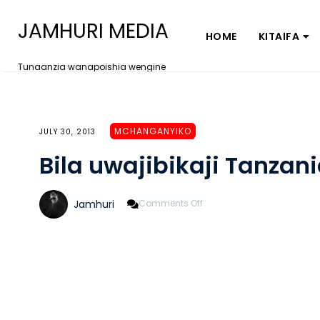
JAMHURI MEDIA
HOME
KITAIFA
Tunaanzia wanapoishia wengine
MCHANGANYIKO
JULY 30, 2013
Bila uwajibikaji Tanza
On
Jamhuri
Comments Off
Bila
Uwajibikaji
Tanzania
Tutakwama
(3)