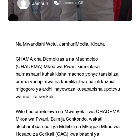
Comments Off
Jamhuri
CHADEMA
Pwani
Yataka
Maeneo
Ya
Umma
Yapimwe
Na Mwandishi Wetu, JamhuriMedia, Kibaha
Kuepusha
Migogoro
CHAMA cha Demokrasia na Maendeleo
Ya
Ardhi
(CHADEMA) Mkoa wa Pwani kimezitaka
halmashauri kuhakikisha maeneo yenye taasisi za
umma yanapimwa na kumilikishwa hati ili kuzuia
migogoro ya ardhi inayoweza kusababisha upotevu
wa mali za serikali.
Wito huo umetolewa na Mwenyekiti wa CHADEMA
Mkoa wa Pwani, Bumija Senkondo, wakati
akichambua ripoti ya Mdhibiti na Mkaguzi Mkuu wa
Hesabu za Serikali (CAG) kwa baadhi ya