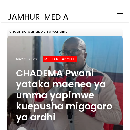
JAMHURI MEDIA
Tunaanzia wanapoishia wengine
MAY 9, 2026
MCHANGANYIKO
CHADEMA Pwani
yataka maeneo ya
umma yapimwe
kuepusha migogoro
ya ardhi
On