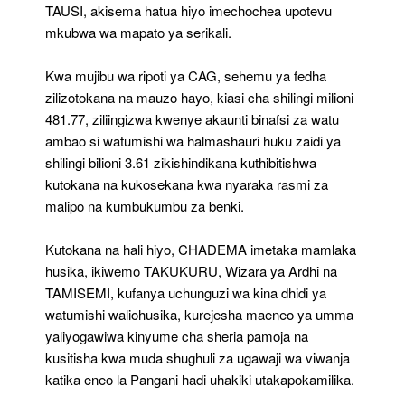
TAUSI, akisema hatua hiyo imechochea upotevu
mkubwa wa mapato ya serikali.
Kwa mujibu wa ripoti ya CAG, sehemu ya fedha
zilizotokana na mauzo hayo, kiasi cha shilingi milioni
481.77, ziliingizwa kwenye akaunti binafsi za watu
ambao si watumishi wa halmashauri huku zaidi ya
shilingi bilioni 3.61 zikishindikana kuthibitishwa
kutokana na kukosekana kwa nyaraka rasmi za
malipo na kumbukumbu za benki.
Kutokana na hali hiyo, CHADEMA imetaka mamlaka
husika, ikiwemo TAKUKURU, Wizara ya Ardhi na
TAMISEMI, kufanya uchunguzi wa kina dhidi ya
watumishi waliohusika, kurejesha maeneo ya umma
yaliyogawiwa kinyume cha sheria pamoja na
kusitisha kwa muda shughuli za ugawaji wa viwanja
katika eneo la Pangani hadi uhakiki utakapokamilika.