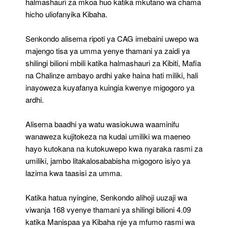
halmashauri za mkoa huo katika mkutano wa chama
hicho uliofanyika Kibaha.
Senkondo alisema ripoti ya CAG imebaini uwepo wa
majengo tisa ya umma yenye thamani ya zaidi ya
shilingi bilioni mbili katika halmashauri za Kibiti, Mafia
na Chalinze ambayo ardhi yake haina hati miliki, hali
inayoweza kuyafanya kuingia kwenye migogoro ya
ardhi.
Alisema baadhi ya watu wasiokuwa waaminifu
wanaweza kujitokeza na kudai umiliki wa maeneo
hayo kutokana na kutokuwepo kwa nyaraka rasmi za
umiliki, jambo litakalosababisha migogoro isiyo ya
lazima kwa taasisi za umma.
Katika hatua nyingine, Senkondo alihoji uuzaji wa
viwanja 168 vyenye thamani ya shilingi bilioni 4.09
katika Manispaa ya Kibaha nje ya mfumo rasmi wa