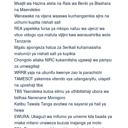
Msajili wa Hazina ateta na Rais wa Benki ya Biashara
na Maendeleo
Wanawake na vijana waaswa kuchangamkia ajira na
uchumi kupitia nishati safi
REA yapeleka fursa ya mkopo nafuu wa ujenzi wa
vituo vidogo vya mafuta vijijini kwa wanaushirika wote
Tanzania
Mgalu apongeza hatua za Serikali kuhamasisha
matumizi ya nishati safi ya kupikia
Chongolo aitaka NIRC kukamilisha ugawaji wa pampu
za umwagiliaji
WRRB yaja na ubunifu kwenye zao la parachichi
TAMESOT yakemea vitendo vya udanganyifu, utapeli
na uposhaji tiba
TBS Yaendelea kutoa elimu ya uthibitishaji ubora wa
bidhaa Nanenane Morogoro
Katibu Tawala Tanga avutiwa na sayansi ya hali ya
hewa
EWURA: Ukaguzi wa mifumo ya umeme kila baada ya
miaka mitano unaweza kuzuia majanga ya moto