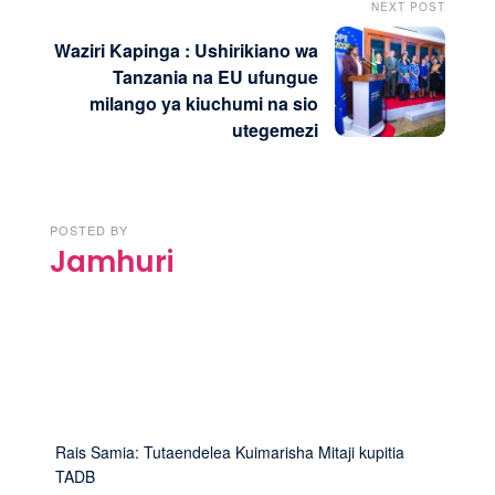
NEXT POST
Waziri Kapinga : Ushirikiano wa
Tanzania na EU ufungue
milango ya kiuchumi na sio
utegemezi
POSTED BY
Jamhuri
Rais Samia: Tutaendelea Kuimarisha Mitaji kupitia
TADB