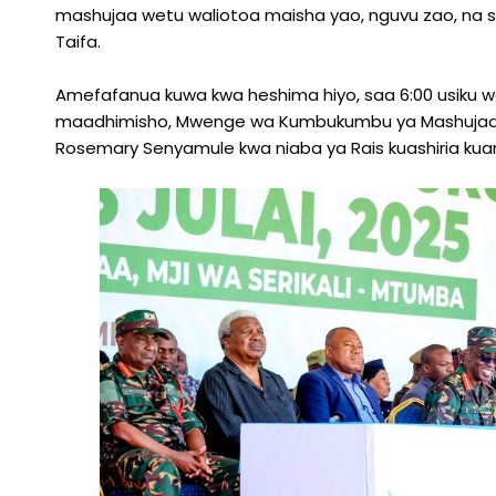
mashujaa wetu waliotoa maisha yao, nguvu zao, na s
Taifa.
Amefafanua kuwa kwa heshima hiyo, saa 6:00 usiku wa 
maadhimisho, Mwenge wa Kumbukumbu ya Mashujaa
Rosemary Senyamule kwa niaba ya Rais kuashiria k