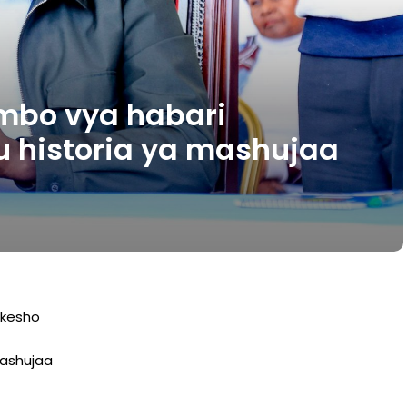
ombo vya habari
u historia ya mashujaa
 kesho
Mashujaa