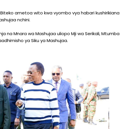
to Biteko ametoa wito kwa vyombo vya habari kushirikiana
ashujaa nchini.
anja na Mnara wa Mashujaa uliopo Mji wa Serikali, Mtumba
aadhimisho ya Siku ya Mashujaa.