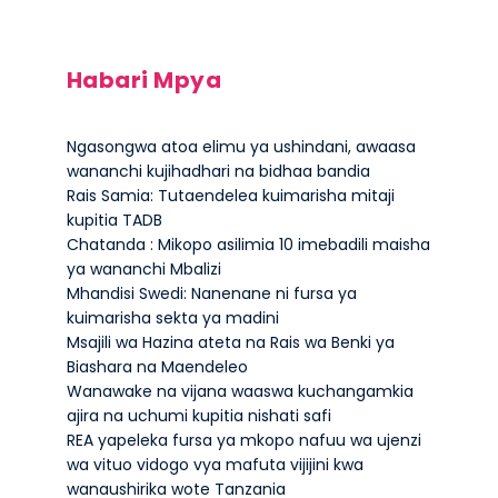
Habari Mpya
Ngasongwa atoa elimu ya ushindani, awaasa
wananchi kujihadhari na bidhaa bandia
Rais Samia: Tutaendelea kuimarisha mitaji
kupitia TADB
Chatanda : Mikopo asilimia 10 imebadili maisha
ya wananchi Mbalizi
Mhandisi Swedi: Nanenane ni fursa ya
kuimarisha sekta ya madini
Msajili wa Hazina ateta na Rais wa Benki ya
Biashara na Maendeleo
Wanawake na vijana waaswa kuchangamkia
ajira na uchumi kupitia nishati safi
REA yapeleka fursa ya mkopo nafuu wa ujenzi
wa vituo vidogo vya mafuta vijijini kwa
wanaushirika wote Tanzania