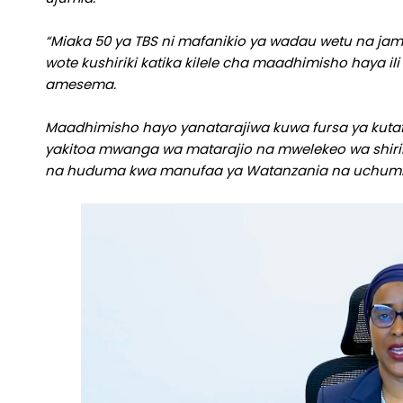
“Miaka 50 ya TBS ni mafanikio ya wadau wetu na ja
wote kushiriki katika kilele cha maadhimisho haya il
amesema.
Maadhimisho hayo yanatarajiwa kuwa fursa ya kutaf
yakitoa mwanga wa matarajio na mwelekeo wa shirik
na huduma kwa manufaa ya Watanzania na uchumi 