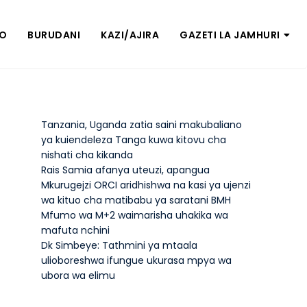
ZO
BURUDANI
KAZI/AJIRA
GAZETI LA JAMHURI
Tanzania, Uganda zatia saini makubaliano
ya kuiendeleza Tanga kuwa kitovu cha
nishati cha kikanda
Rais Samia afanya uteuzi, apangua
Mkurugejzi ORCI aridhishwa na kasi ya ujenzi
wa kituo cha matibabu ya saratani BMH
Mfumo wa M+2 waimarisha uhakika wa
mafuta nchini
Dk Simbeye: Tathmini ya mtaala
ulioboreshwa ifungue ukurasa mpya wa
ubora wa elimu