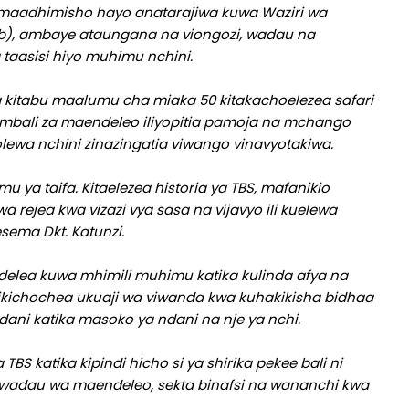
a maadhimisho hayo anatarajiwa kuwa Waziri wa
Mb), ambaye ataungana na viongozi, wadau na
taasisi hiyo muhimu nchini.
kitabu maalumu cha miaka 50 kitakachoelezea safari
limbali za maendeleo iliyopitia pamoja na mchango
ewa nchini zinazingatia viwango vinavyotakiwa.
ya taifa. Kitaelezea historia ya TBS, mafanikio
a rejea kwa vizazi vya sasa na vijavyo ili kuelewa
sema Dkt. Katunzi.
delea kuwa mhimili muhimu katika kulinda afya na
ikichochea ukuaji wa viwanda kwa kuhakikisha bidhaa
dani katika masoko ya ndani na nje ya nchi.
TBS katika kipindi hicho si ya shirika pekee bali ni
, wadau wa maendeleo, sekta binafsi na wananchi kwa