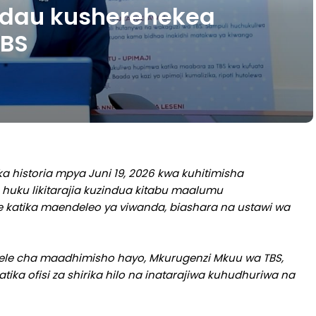
adau kusherehekea
TBS
ka historia mpya Juni 19, 2026 kwa kuhitimisha
uku likitarajia kuzindua kitabu maalumu
 katika maendeleo ya viwanda, biashara na ustawi wa
lele cha maadhimisho hayo, Mkurugenzi Mkuu wa TBS,
tika ofisi za shirika hilo na inatarajiwa kuhudhuriwa na