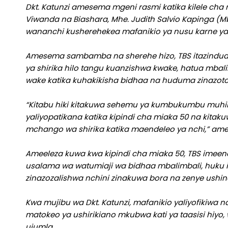
Dkt. Katunzi amesema mgeni rasmi katika kilele ch
Viwanda na Biashara, Mhe. Judith Salvio Kapinga (
wananchi kusherehekea mafanikio ya nusu karne ya 
Amesema sambamba na sherehe hizo, TBS itazindua 
ya shirika hilo tangu kuanzishwa kwake, hatua mba
wake katika kuhakikisha bidhaa na huduma zinazotol
“Kitabu hiki kitakuwa sehemu ya kumbukumbu muhimu 
yaliyopatikana katika kipindi cha miaka 50 na kitakuw
mchango wa shirika katika maendeleo ya nchi,” ame
Ameeleza kuwa kwa kipindi cha miaka 50, TBS imeen
usalama wa watumiaji wa bidhaa mbalimbali, huku 
zinazozalishwa nchini zinakuwa bora na zenye ushin
Kwa mujibu wa Dkt. Katunzi, mafanikio yaliyofikiwa na 
matokeo ya ushirikiano mkubwa kati ya taasisi hiyo
ujumla.