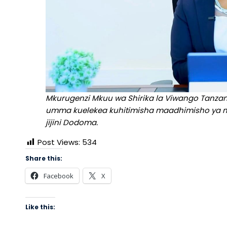
Mkurugenzi Mkuu wa Shirika la Viwango Tanzania
umma kuelekea kuhitimisha maadhimisho ya mi
jijini Dodoma.
Post Views:
534
Share this:
Facebook
X
Like this: