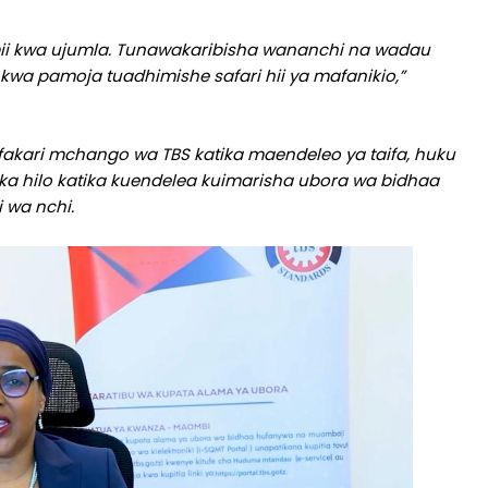
mii kwa ujumla. Tunawakaribisha wananchi na wadau
i kwa pamoja tuadhimishe safari hii ya mafanikio,”
akari mchango wa TBS katika maendeleo ya taifa, huku
a hilo katika kuendelea kuimarisha ubora wa bidhaa
wa nchi.