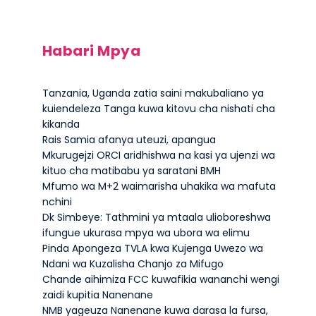
Habari Mpya
Tanzania, Uganda zatia saini makubaliano ya
kuiendeleza Tanga kuwa kitovu cha nishati cha
kikanda
Rais Samia afanya uteuzi, apangua
Mkurugejzi ORCI aridhishwa na kasi ya ujenzi wa
kituo cha matibabu ya saratani BMH
Mfumo wa M+2 waimarisha uhakika wa mafuta
nchini
Dk Simbeye: Tathmini ya mtaala ulioboreshwa
ifungue ukurasa mpya wa ubora wa elimu
Pinda Apongeza TVLA kwa Kujenga Uwezo wa
Ndani wa Kuzalisha Chanjo za Mifugo
Chande aihimiza FCC kuwafikia wananchi wengi
zaidi kupitia Nanenane
NMB yageuza Nanenane kuwa darasa la fursa,