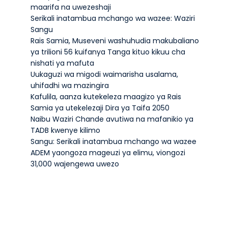
maarifa na uwezeshaji
Serikali inatambua mchango wa wazee: Waziri
Sangu
Rais Samia, Museveni washuhudia makubaliano
ya trilioni 56 kuifanya Tanga kituo kikuu cha
nishati ya mafuta
Uukaguzi wa migodi waimarisha usalama,
uhifadhi wa mazingira
Kafulila, aanza kutekeleza maagizo ya Rais
Samia ya utekelezaji Dira ya Taifa 2050
Naibu Waziri Chande avutiwa na mafanikio ya
TADB kwenye kilimo
Sangu: Serikali inatambua mchango wa wazee
ADEM yaongoza mageuzi ya elimu, viongozi
31,000 wajengewa uwezo