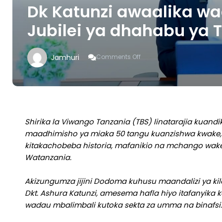
Dk Katunzi awaalika w
Jubilei ya dhahabu ya 
On
Jamhuri
Comments Off
Dk
Katunzi
Awaalika
Wadau
Kusherehekea
Jubilei
Ya
Shirika la Viwango Tanzania (TBS) linatarajia kuandi
Dhahabu
maadhimisho ya miaka 50 tangu kuanzishwa kwake, h
Ya
kitakachobeba historia, mafanikio na mchango wake
TBS
Watanzania.
Akizungumza jijini Dodoma kuhusu maandalizi ya ki
Dkt. Ashura Katunzi, amesema hafla hiyo itafanyika ka
wadau mbalimbali kutoka sekta za umma na binafsi.