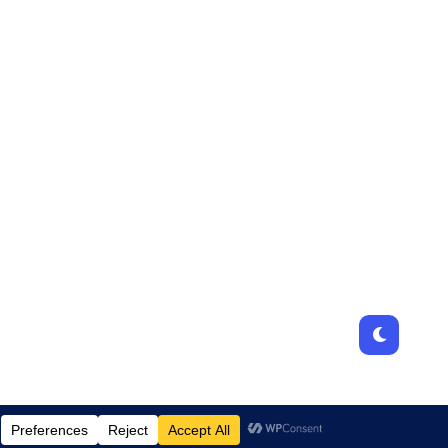
Designed by
JamhuriMedia