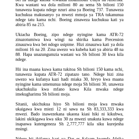
Kwa wastani wa dola milioni 80 au sema Sh bilioni 150
tunaweza kupata ndege nzuri aina ya Boeing 737. Tunaweza
kuchukua makusanyo ya mwezi mmoja ya TRA tukanunua
ndege tatu kama nchi. Boeing zinaweza kuchukua kati ya
abiria 85 na 215.
Ukiacha Boeing, zipo ndege nyingine kama ATR-72
zinazotumiwa kwa wingi na shirika kama Precession
zinauzwa kwa bei ndogo usipime. Hizi zinauzwa kati ya dola
milioni 16 na 20. Zina uwezo wa kubeba kati ya abiria 48 na
88. Hapa unazungumzia wastani wa Sh bilioni 30 kwa kila
ndege.
Hii ina maana kuwa kama tukitoa Sh bilioni 150 kama nchi,
tunaweza kupata ATR-72 zipatazo tano. Ndege hizi zina
uwezo wa kufanya kazi hadi miaka 30, hivyo kwa maana
nyingine kama umenunua ndege moja Sh bilioni 30, unaweza
ukachukulia kwa mfano kuwa Kila mwaka ndege
imekugharimu Sh bilioni moja.
Sitanii, ukichukua hiyo Sh bilioni moja kwa mwaka
ukaigawa kwa miezi 12 ni sawa na Sh 83,333,333 kwa
mwezi. Bado inawezekana ukaona kiasi hiki ni kikubwa,
lakini ukikigawa kwa siku 30 za mwezi unakuta kuwa ndege
inapaswa kutengeneza Sh 2,777,777 kila siku kurejesha
msingi.
Ndege hii ikifanya kazi ya Dar es Salaam kwenda Afrika