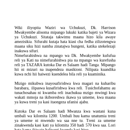
Tumeshindwa
Reli,
Ndege
Makusudi
Wiki iliyopita Waziri wa Uchukuzi, Dk. Harrison
Mwakyembe alisoma mipango lukuki katika bajeti ya Wizara
ya Uchukuzi. Sitataja takwimu maana hizo kila awaye
amezisikia. Sifurahi kutaja hata kiasi cha fedha zilizotengwa
maana siku hizi namba zinatajwa bungeni, katika utekelezaji
inakuwa sifuri.
Nimefurahishwa na mpango wa Dk. Mwakyembe kufufua
reli ya Kati na nimefurahishwa pia na mpango wa kurefusha
reli ya TAZARA kutoka Dar es Salaam hadi Tanga. Mipango
hii ni mizuri na inapendeza masikioni. Nilipata kuandika
kuwa nchi hii haiwezi kuendelea bila reli ya kuaminika.
Mizigo mikubwa inayosafirishwa kwa magari na kuharibu
barabara, ilipaswa kusafirishwa kwa reli. Tusichofahamu au
tunachosahau ni kwamba reli inachukua mzigo mwingi kwa
wakati mmoja na ikiboreshwa ikawa ya umeme, kwa maana
ya kuwa treni ya kasi itaongeza ufanisi ajabu.
Kutoka Dar es Salaam hadi Mwanza kwa wastani kuna
umbali wa kilomita 1200. Umbali huu kama unatumia treni
ya umeme ni mwendo wa saa nne tu. Treni za umeme
zinakwenda kasi kati ya kilomita 350 hadi 570 kwa saa. Lori
hata kama ikiwaje haliwezi kwenda kasi hiyo.