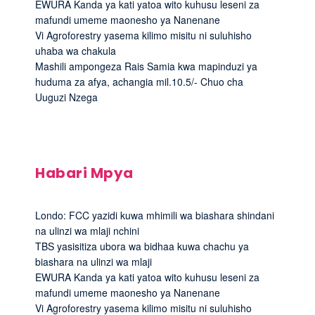
EWURA Kanda ya kati yatoa wito kuhusu leseni za
mafundi umeme maonesho ya Nanenane
Vi Agroforestry yasema kilimo misitu ni suluhisho
uhaba wa chakula
Mashili ampongeza Rais Samia kwa mapinduzi ya
huduma za afya, achangia mil.10.5/- Chuo cha
Uuguzi Nzega
Habari Mpya
Londo: FCC yazidi kuwa mhimili wa biashara shindani
na ulinzi wa mlaji nchini
TBS yasisitiza ubora wa bidhaa kuwa chachu ya
biashara na ulinzi wa mlaji
EWURA Kanda ya kati yatoa wito kuhusu leseni za
mafundi umeme maonesho ya Nanenane
Vi Agroforestry yasema kilimo misitu ni suluhisho