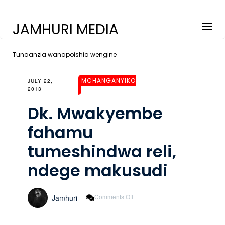
JAMHURI MEDIA
Tunaanzia wanapoishia wengine
MCHANGANYIKO
JULY 22,
2013
Dk. Mwakyembe
fahamu
tumeshindwa reli,
ndege makusudi
On
Comments Off
Jamhuri
Dk.
Mwakyembe
Fahamu