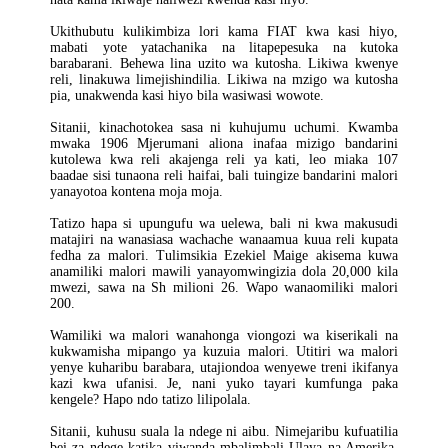
Ukithubutu kulikimbiza lori kama FIAT kwa kasi hiyo,
mabati yote yatachanika na litapepesuka na kutoka
barabarani. Behewa lina uzito wa kutosha. Likiwa kwenye
reli, linakuwa limejishindilia. Likiwa na mzigo wa kutosha
pia, unakwenda kasi hiyo bila wasiwasi wowote.
Sitanii, kinachotokea sasa ni kuhujumu uchumi. Kwamba
mwaka 1906 Mjerumani aliona inafaa mizigo bandarini
kutolewa kwa reli akajenga reli ya kati, leo miaka 107
baadae sisi tunaona reli haifai, bali tuingize bandarini malori
yanayotoa kontena moja moja.
Tatizo hapa si upungufu wa uelewa, bali ni kwa makusudi
matajiri na wanasiasa wachache wanaamua kuua reli kupata
fedha za malori. Tulimsikia Ezekiel Maige akisema kuwa
anamiliki malori mawili yanayomwingizia dola 20,000 kila
mwezi, sawa na Sh milioni 26. Wapo wanaomiliki malori
200.
Wamiliki wa malori wanahonga viongozi wa kiserikali na
kukwamisha mipango ya kuzuia malori. Utitiri wa malori
yenye kuharibu barabara, utajiondoa wenyewe treni ikifanya
kazi kwa ufanisi. Je, nani yuko tayari kumfunga paka
kengele? Hapo ndo tatizo lilipolala.
Sitanii, kuhusu suala la ndege ni aibu. Nimejaribu kufuatilia
bei za ndege katika viwanda mbalimbali Ulaya na Amerika.