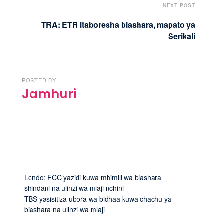
NEXT POST
TRA: ETR itaboresha biashara, mapato ya
Serikali
POSTED BY
Jamhuri
Londo: FCC yazidi kuwa mhimili wa biashara
shindani na ulinzi wa mlaji nchini
TBS yasisitiza ubora wa bidhaa kuwa chachu ya
biashara na ulinzi wa mlaji