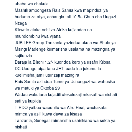
uhaba wa chakula
Mashili ampongeza Rais Samia kwa mapinduzi ya
huduma za afya, achangia mil.10.5/- Chuo cha Uuguzi
Nzega
Kikwete ataka nchi za Afrika kujiandaa na
miundombinu kwa vijana
JUBILEE Group Tanzania yazindua ukuta wa Shule ya
Msingi Madenge kuimarisha usalama na mazingira ya
kujifunzia
Daraja la Bilioni 1.2/- kuondoa kero ya usafiri Kilosa
DC Ubungo aipa tano JET, bado ina jukumu la
kuelimisha jamii utunzaji mazingira
Rais Samia azindua Tume ya Uchunguzi wa wahusika
wa matuki ya Oktoba 29
Wadau wakutana kujadili utekelezaji mkakati wa nishati
safi ya kupikia
TIRDO yaibua wabunifu wa Afro Heal, wachakata
mimea ya asili kuwa dawa za kisasa
Tanzania, Senegal zaimarisha ushirikiano wa sekta ya
nishati