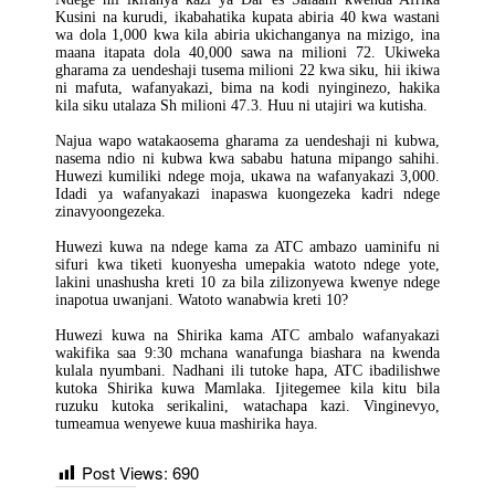
Kusini na kurudi, ikabahatika kupata abiria 40 kwa wastani
wa dola 1,000 kwa kila abiria ukichanganya na mizigo, ina
maana itapata dola 40,000 sawa na milioni 72. Ukiweka
gharama za uendeshaji tusema milioni 22 kwa siku, hii ikiwa
ni mafuta, wafanyakazi, bima na kodi nyinginezo, hakika
kila siku utalaza Sh milioni 47.3. Huu ni utajiri wa kutisha.
Najua wapo watakaosema gharama za uendeshaji ni kubwa,
nasema ndio ni kubwa kwa sababu hatuna mipango sahihi.
Huwezi kumiliki ndege moja, ukawa na wafanyakazi 3,000.
Idadi ya wafanyakazi inapaswa kuongezeka kadri ndege
zinavyoongezeka.
Huwezi kuwa na ndege kama za ATC ambazo uaminifu ni
sifuri kwa tiketi kuonyesha umepakia watoto ndege yote,
lakini unashusha kreti 10 za bila zilizonyewa kwenye ndege
inapotua uwanjani. Watoto wanabwia kreti 10?
Huwezi kuwa na Shirika kama ATC ambalo wafanyakazi
wakifika saa 9:30 mchana wanafunga biashara na kwenda
kulala nyumbani. Nadhani ili tutoke hapa, ATC ibadilishwe
kutoka Shirika kuwa Mamlaka. Ijitegemee kila kitu bila
ruzuku kutoka serikalini, watachapa kazi. Vinginevyo,
tumeamua wenyewe kuua mashirika haya.
Post Views:
690