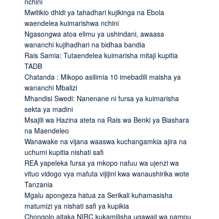
nchini
Mwitikio dhidi ya tahadhari kujikinga na Ebola
waendelea kuimarishwa nchini
Ngasongwa atoa elimu ya ushindani, awaasa
wananchi kujihadhari na bidhaa bandia
Rais Samia: Tutaendelea kuimarisha mitaji kupitia
TADB
Chatanda : Mikopo asilimia 10 imebadili maisha ya
wananchi Mbalizi
Mhandisi Swedi: Nanenane ni fursa ya kuimarisha
sekta ya madini
Msajili wa Hazina ateta na Rais wa Benki ya Biashara
na Maendeleo
Wanawake na vijana waaswa kuchangamkia ajira na
uchumi kupitia nishati safi
REA yapeleka fursa ya mkopo nafuu wa ujenzi wa
vituo vidogo vya mafuta vijijini kwa wanaushirika wote
Tanzania
Mgalu apongeza hatua za Serikali kuhamasisha
matumizi ya nishati safi ya kupikia
Chongolo aitaka NIRC kukamilisha ugawaji wa pampu