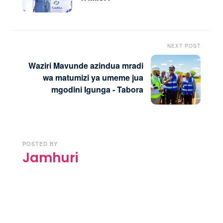
NEXT POST
Waziri Mavunde azindua mradi
wa matumizi ya umeme jua
mgodini Igunga - Tabora
POSTED BY
Jamhuri