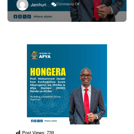
On
Comments Off
Jamhuri
Hongera
Dk
Janabi
Kuteuliwa
Mkurugenzi
WHO
Post Views:
739