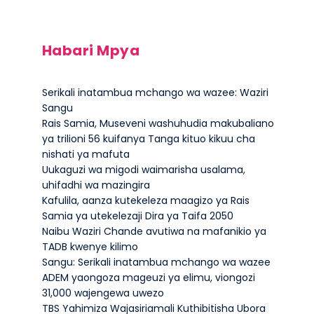
Habari Mpya
Serikali inatambua mchango wa wazee: Waziri
Sangu
Rais Samia, Museveni washuhudia makubaliano
ya trilioni 56 kuifanya Tanga kituo kikuu cha
nishati ya mafuta
Uukaguzi wa migodi waimarisha usalama,
uhifadhi wa mazingira
Kafulila, aanza kutekeleza maagizo ya Rais
Samia ya utekelezaji Dira ya Taifa 2050
Naibu Waziri Chande avutiwa na mafanikio ya
TADB kwenye kilimo
Sangu: Serikali inatambua mchango wa wazee
ADEM yaongoza mageuzi ya elimu, viongozi
31,000 wajengewa uwezo
TBS Yahimiza Wajasiriamali Kuthibitisha Ubora