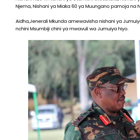
Njema, Nishani ya Miaka 60 ya Muungano pamoja na N
Aidha,Jenerali Mkunda amewavisha nishani ya Jumuiya 
nchini Msumbiji chini ya mwavuli wa Jumuiya hiyo.