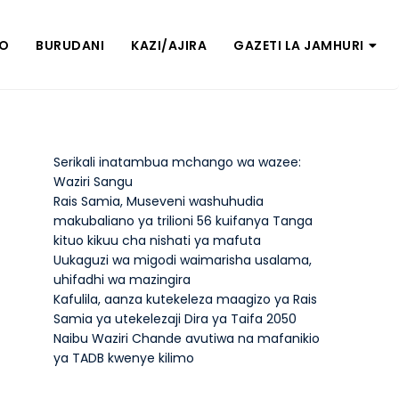
ZO
BURUDANI
KAZI/AJIRA
GAZETI LA JAMHURI
Serikali inatambua mchango wa wazee:
Waziri Sangu
Rais Samia, Museveni washuhudia
makubaliano ya trilioni 56 kuifanya Tanga
kituo kikuu cha nishati ya mafuta
Uukaguzi wa migodi waimarisha usalama,
uhifadhi wa mazingira
Kafulila, aanza kutekeleza maagizo ya Rais
Samia ya utekelezaji Dira ya Taifa 2050
Naibu Waziri Chande avutiwa na mafanikio
ya TADB kwenye kilimo