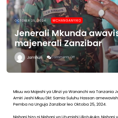
MCHANGANYIKO
OCTOBER 25, 2024
Jenerali Mkunda awavi
majenerali Zanzibar
On
Jamhuri
Comments Off
Jenerali
Mkunda
Awavisha
Nishani
Mbalimbali
Majenerali
Zanzibar
Mkuu wa Majeshi ya Ulinzi ya Wananchi wa Tanzania 
Amiri Jeshi Mkuu Dkt Samia Suluhu Hassan amewavisha
Pemba na Unguja Zanzibar leo Oktoba 25, 2024.
Nishani hizo ni Nishani ya Utumishi Uliotukuka, Nishani