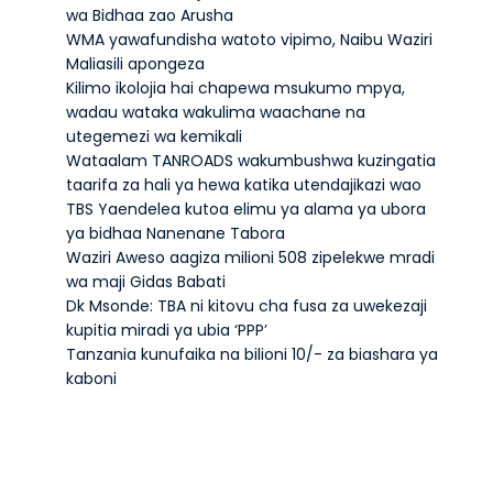
wa Bidhaa zao Arusha
WMA yawafundisha watoto vipimo, Naibu Waziri
Maliasili apongeza
Kilimo ikolojia hai chapewa msukumo mpya,
wadau wataka wakulima waachane na
utegemezi wa kemikali
Wataalam TANROADS wakumbushwa kuzingatia
taarifa za hali ya hewa katika utendajikazi wao
TBS Yaendelea kutoa elimu ya alama ya ubora
ya bidhaa Nanenane Tabora
Waziri Aweso aagiza milioni 508 zipelekwe mradi
wa maji Gidas Babati
Dk Msonde: TBA ni kitovu cha fusa za uwekezaji
kupitia miradi ya ubia ‘PPP’
Tanzania kunufaika na bilioni 10/- za biashara ya
kaboni