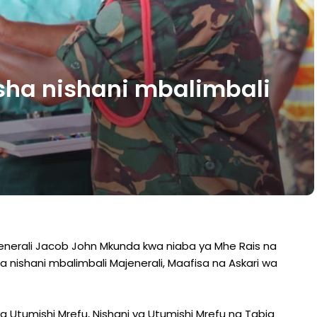
sha nishani mbalimbali
Jenerali Jacob John Mkunda kwa niaba ya Mhe Rais na
 nishani mbalimbali Majenerali, Maafisa na Askari wa
 ya Utumishi Mrefu, Nishani ya Utumishi Mrefu na Tabia