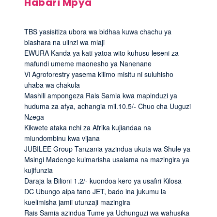
Habari Mpya
TBS yasisitiza ubora wa bidhaa kuwa chachu ya
biashara na ulinzi wa mlaji
EWURA Kanda ya kati yatoa wito kuhusu leseni za
mafundi umeme maonesho ya Nanenane
Vi Agroforestry yasema kilimo misitu ni suluhisho
uhaba wa chakula
Mashili ampongeza Rais Samia kwa mapinduzi ya
huduma za afya, achangia mil.10.5/- Chuo cha Uuguzi
Nzega
Kikwete ataka nchi za Afrika kujiandaa na
miundombinu kwa vijana
JUBILEE Group Tanzania yazindua ukuta wa Shule ya
Msingi Madenge kuimarisha usalama na mazingira ya
kujifunzia
Daraja la Bilioni 1.2/- kuondoa kero ya usafiri Kilosa
DC Ubungo aipa tano JET, bado ina jukumu la
kuelimisha jamii utunzaji mazingira
Rais Samia azindua Tume ya Uchunguzi wa wahusika