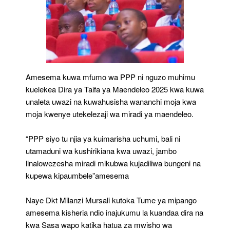
Amesema kuwa mfumo wa PPP ni nguzo muhimu
kuelekea Dira ya Taifa ya Maendeleo 2025 kwa kuwa
unaleta uwazi na kuwahusisha wananchi moja kwa
moja kwenye utekelezaji wa miradi ya maendeleo.
“PPP siyo tu njia ya kuimarisha uchumi, bali ni
utamaduni wa kushirikiana kwa uwazi, jambo
linalowezesha miradi mikubwa kujadiliwa bungeni na
kupewa kipaumbele”amesema
Naye Dkt Milanzi Mursali kutoka Tume ya mipango
amesema kisheria ndio inajukumu la kuandaa dira na
kwa Sasa wapo katika hatua za mwisho wa