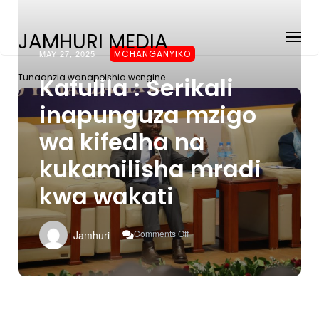
JAMHURI MEDIA
MAY 27, 2025
MCHANGANYIKO
Tunaanzia wanapoishia wengine
Kafulila : Serikali
inapunguza mzigo
wa kifedha na
kukamilisha mradi
kwa wakati
On
Comments Off
Jamhuri
Kafulila
:
Serikali
Inapunguza
Mzigo
Wa