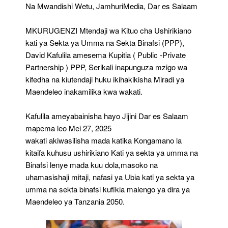
Kifedha
Na Mwandishi Wetu, JamhuriMedia, Dar es Salaam
Na
Kukamilisha
MKURUGENZI Mtendaji wa Kituo cha Ushirikiano
Mradi
Kwa
kati ya Sekta ya Umma na Sekta Binafsi (PPP),
Wakati
David Kafulila amesema Kupitia ( Public -Private
Partnership ) PPP, Serikali inapunguza mzigo wa
kifedha na kiutendaji huku ikihakikisha Miradi ya
Maendeleo inakamilika kwa wakati.
Kafulila ameyabainisha hayo Jijini Dar es Salaam
mapema leo Mei 27, 2025
wakati akiwasilisha mada katika Kongamano la
kitaifa kuhusu ushirikiano Kati ya sekta ya umma na
Binafsi lenye mada kuu dola,masoko na
uhamasishaji mitaji, nafasi ya Ubia kati ya sekta ya
umma na sekta binafsi kufikia malengo ya dira ya
Maendeleo ya Tanzania 2050.