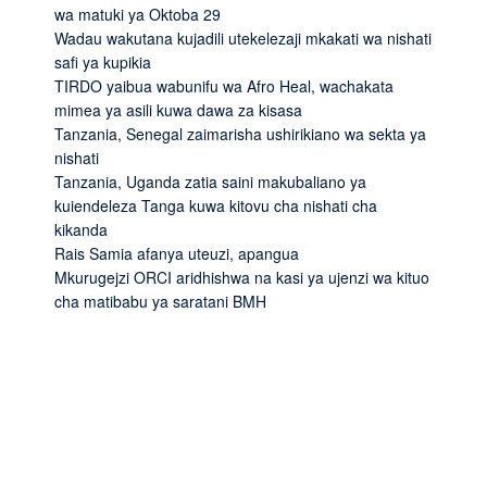
wa matuki ya Oktoba 29
Wadau wakutana kujadili utekelezaji mkakati wa nishati
safi ya kupikia
TIRDO yaibua wabunifu wa Afro Heal, wachakata
mimea ya asili kuwa dawa za kisasa
Tanzania, Senegal zaimarisha ushirikiano wa sekta ya
nishati
Tanzania, Uganda zatia saini makubaliano ya
kuiendeleza Tanga kuwa kitovu cha nishati cha
kikanda
Rais Samia afanya uteuzi, apangua
Mkurugejzi ORCI aridhishwa na kasi ya ujenzi wa kituo
cha matibabu ya saratani BMH