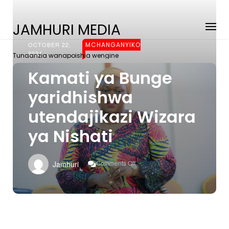
JAMHURI MEDIA
OCTOBER 22,
MCHANGANYIKO
2024
Tunaanzia wanapoishia wengine
Kamati ya Bunge
yaridhishwa
utendajikazi Wizara
ya Nishati
On
Comments Off
Jamhuri
Kamati
Ya
Bunge
Yaridhishwa
Utendajikazi
Wizara
Ya