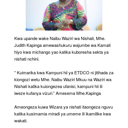
Kwa upande wake Naibu Waziri wa Nishati, Mhe.
Judith Kapinga amewashukuru wajumbe wa Kamati
hiyo kwa michango yao katika kuboresha sekta ya
nishati nchini.
” Kuimarika kwa Kampuni hii ya ETDCO ni jitihada za
kiongozi wetu Mhe. Naibu Waziri Mkuu na Waziri wa
Nishati katika kuiongezea ufanisi, kampuni hii ili
iweze kufanya vizuri.” Amesema Mhe.Kapinga
Ameongeza kuwa Wizara ya nishati itaongeza nguvu
katika kusimamia miradi ya umeme ili ikamilike kwa
wakati.