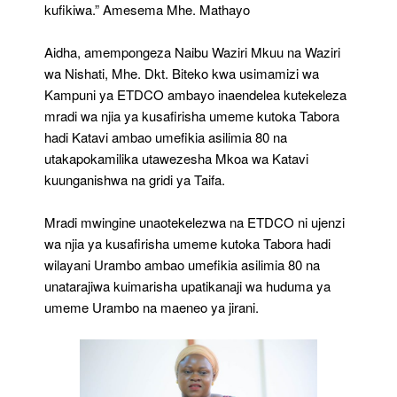
kufikiwa.” Amesema Mhe. Mathayo
Aidha, amempongeza Naibu Waziri Mkuu na Waziri
wa Nishati, Mhe. Dkt. Biteko kwa usimamizi wa
Kampuni ya ETDCO ambayo inaendelea kutekeleza
mradi wa njia ya kusafirisha umeme kutoka Tabora
hadi Katavi ambao umefikia asilimia 80 na
utakapokamilika utawezesha Mkoa wa Katavi
kuunganishwa na gridi ya Taifa.
Mradi mwingine unaotekelezwa na ETDCO ni ujenzi
wa njia ya kusafirisha umeme kutoka Tabora hadi
wilayani Urambo ambao umefikia asilimia 80 na
unatarajiwa kuimarisha upatikanaji wa huduma ya
umeme Urambo na maeneo ya jirani.