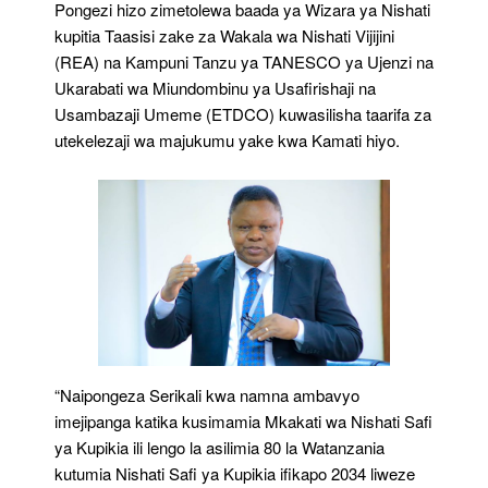
Pongezi hizo zimetolewa baada ya Wizara ya Nishati
kupitia Taasisi zake za Wakala wa Nishati Vijijini
(REA) na Kampuni Tanzu ya TANESCO ya Ujenzi na
Ukarabati wa Miundombinu ya Usafirishaji na
Usambazaji Umeme (ETDCO) kuwasilisha taarifa za
utekelezaji wa majukumu yake kwa Kamati hiyo.
“Naipongeza Serikali kwa namna ambavyo
imejipanga katika kusimamia Mkakati wa Nishati Safi
ya Kupikia ili lengo la asilimia 80 la Watanzania
kutumia Nishati Safi ya Kupikia ifikapo 2034 liweze