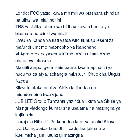
Londo: FCC yazidi kuwa mhimili wa biashara shindani
na ulinzi wa mlaji nchini
TBS yasisitiza ubora wa bidhaa kuwa chachu ya
biashara na ulinzi wa mlaji
EWURA Kanda ya kati yatoa wito kuhusu leseni za
mafundi umeme maonesho ya Nanenane
Vi Agroforestry yasema kilimo misitu ni suluhisho
uhaba wa chakula
Mashili ampongeza Rais Samia kwa mapinduzi ya
huduma za afya, achangia mil.10.5/- Chuo cha Uuguzi
Nzega
Kikwete ataka nchi za Afrika kujiandaa na
miundombinu kwa vijana
JUBILEE Group Tanzania yazindua ukuta wa Shule ya
Msingi Madenge kuimarisha usalama na mazingira ya
kujifunzia
Daraja la Bilioni 1.2/- kuondoa kero ya usafiri Kilosa
DC Ubungo aipa tano JET, bado ina jukumu la
kuelimisha jamii utunzaji mazingira