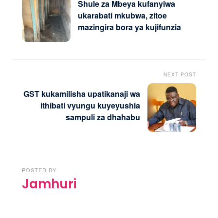
Shule za Mbeya kufanyiwa
ukarabati mkubwa, zitoe
mazingira bora ya kujifunzia
NEXT POST
GST kukamilisha upatikanaji wa
ithibati vyungu kuyeyushia
sampuli za dhahabu
POSTED BY
Jamhuri