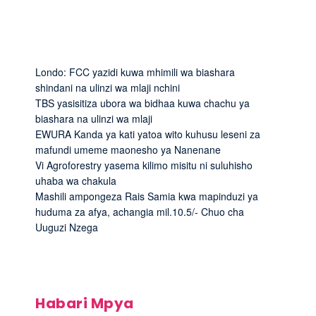
Londo: FCC yazidi kuwa mhimili wa biashara
shindani na ulinzi wa mlaji nchini
TBS yasisitiza ubora wa bidhaa kuwa chachu ya
biashara na ulinzi wa mlaji
EWURA Kanda ya kati yatoa wito kuhusu leseni za
mafundi umeme maonesho ya Nanenane
Vi Agroforestry yasema kilimo misitu ni suluhisho
uhaba wa chakula
Mashili ampongeza Rais Samia kwa mapinduzi ya
huduma za afya, achangia mil.10.5/- Chuo cha
Uuguzi Nzega
Habari Mpya