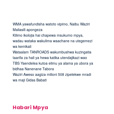
WMA yawafundisha watoto vipimo, Naibu Waziri
Maliasili apongeza
Kilimo ikolojia hai chapewa msukumo mpya,
wadau wataka wakulima waachane na utegemezi
wa kemikali
Wataalam TANROADS wakumbushwa kuzingatia
taarifa za hali ya hewa katika utendajikazi wao
TBS Yaendelea kutoa elimu ya alama ya ubora ya
bidhaa Nanenane Tabora
Waziri Aweso aagiza milioni 508 zipelekwe mradi
wa maji Gidas Babati
Habari Mpya