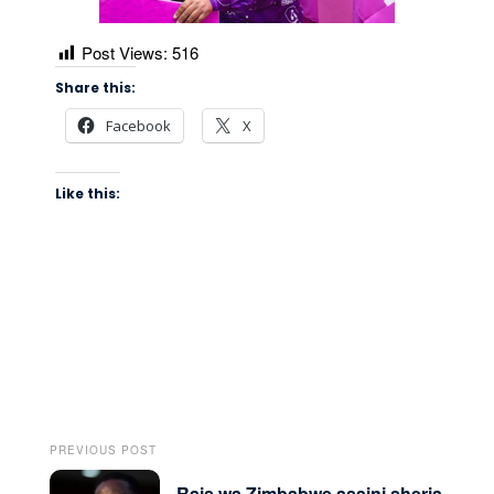
Post Views:
516
Share this:
Facebook
X
Like this:
PREVIOUS POST
Rais wa Zimbabwe asaini sheria