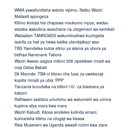
WMA yawafundisha watoto vipimo, Naibu Waziri
Maliasili apongeza
Kilimo ikolojia hai chapewa msukumo mpya, wadau
wataka wakulima waachane na utegemezi wa kemikali
Wataalam TANROADS wakumbushwa kuzingatia
taarifa za hali ya hewa katika utendajikazi wao
TBS Yaendelea kutoa elimu ya alama ya ubora ya
bidhaa Nanenane Tabora
Waziri Aweso aagiza milioni 508 zipelekwe mradi wa
maji Gidas Babati
Dk Msonde: TBA ni kitovu cha fusa za uwekezaji
kupitia miradi ya ubia ‘PPP’
Tanzania kunufaika na bilioni 10/- za biashara ya
kaboni
Ridhiwani asisitiza umuhimu wa watumishi wa umma
kupima afya mara kwa mara
Waziri Kabudi: Kilosa iendelee kulinda amani,
kuimarisha kilimo na ufugaji wa kisasa
Rais Museveni wa Uganda awasili nchini kwa ziara