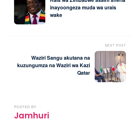
inayoongeza muda wa urais
wake
NEXT POST
Waziri Sangu akutana na
kuzungumza na Waziri wa Kazi
Qatar
POSTED BY
Jamhuri