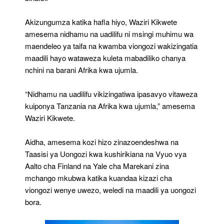
Akizungumza katika hafla hiyo, Waziri Kikwete
amesema nidhamu na uadilifu ni msingi muhimu wa
maendeleo ya taifa na kwamba viongozi wakizingatia
maadili hayo wataweza kuleta mabadiliko chanya
nchini na barani Afrika kwa ujumla.
“Nidhamu na uadilifu vikizingatiwa ipasavyo vitaweza
kuiponya Tanzania na Afrika kwa ujumla,” amesema
Waziri Kikwete.
Aidha, amesema kozi hizo zinazoendeshwa na
Taasisi ya Uongozi kwa kushirikiana na Vyuo vya
Aalto cha Finland na Yale cha Marekani zina
mchango mkubwa katika kuandaa kizazi cha
viongozi wenye uwezo, weledi na maadili ya uongozi
bora.