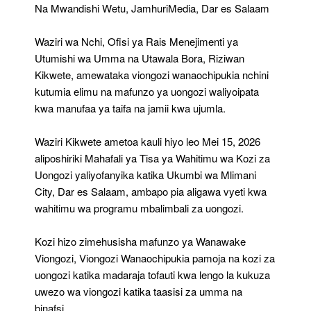
Wa
Na Mwandishi Wetu, JamhuriMedia, Dar es Salaam
Maendeleo
Ya
Waziri wa Nchi, Ofisi ya Rais Menejimenti ya
Taifa
Utumishi wa Umma na Utawala Bora, Riziwan
Kikwete, amewataka viongozi wanaochipukia nchini
kutumia elimu na mafunzo ya uongozi waliyoipata
kwa manufaa ya taifa na jamii kwa ujumla.
Waziri Kikwete ametoa kauli hiyo leo Mei 15, 2026
aliposhiriki Mahafali ya Tisa ya Wahitimu wa Kozi za
Uongozi yaliyofanyika katika Ukumbi wa Mlimani
City, Dar es Salaam, ambapo pia aligawa vyeti kwa
wahitimu wa programu mbalimbali za uongozi.
Kozi hizo zimehusisha mafunzo ya Wanawake
Viongozi, Viongozi Wanaochipukia pamoja na kozi za
uongozi katika madaraja tofauti kwa lengo la kukuza
uwezo wa viongozi katika taasisi za umma na
binafsi.