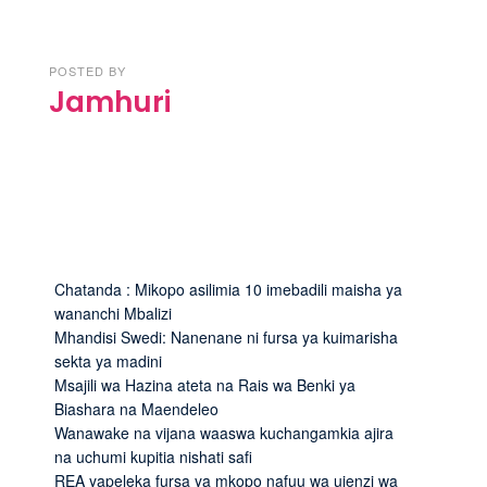
POSTED BY
Jamhuri
Chatanda : Mikopo asilimia 10 imebadili maisha ya
wananchi Mbalizi
Mhandisi Swedi: Nanenane ni fursa ya kuimarisha
sekta ya madini
Msajili wa Hazina ateta na Rais wa Benki ya
Biashara na Maendeleo
Wanawake na vijana waaswa kuchangamkia ajira
na uchumi kupitia nishati safi
REA yapeleka fursa ya mkopo nafuu wa ujenzi wa