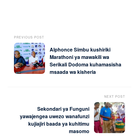
PREVIOUS POST
Alphonce Simbu kushiriki
Marathoni ya mawakili wa
Serikali Dodoma kuhamasisha
msaada wa kisheria
NEXT POST
Sekondari ya Funguni
yawajengea uwezo wanafunzi
kujiajiri baada ya kuhitimu
masomo