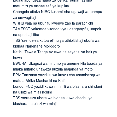
Mgalu apongeza hatua za Serikali kuhamasisha
matumizi ya nishati safi ya kupikia
Chongolo aitaka NIRC kukamilisha ugawaji wa pampu
za umwagiliaji
WRRB yaja na ubunifu kwenye zao la parachichi
TAMESOT yakemea vitendo vya udanganyifu, utapeli
na uposhaji tiba
TBS Yaendelea kutoa elimu ya uthibitishaji ubora wa
bidhaa Nanenane Morogoro
Katibu Tawala Tanga avutiwa na sayansi ya hali ya
hewa
EWURA: Ukaguzi wa mifumo ya umeme kila baada ya
miaka mitano unaweza kuzuia majanga ya moto
BPA: Tanzania yazidi kuwa kitovu cha usambazaji wa
mafuta Afrika Mashariki na Kati
Londo: FCC yazidi kuwa mhimili wa biashara shindani
na ulinzi wa mlaji nchini
TBS yasisitiza ubora wa bidhaa kuwa chachu ya
biashara na ulinzi wa mlaji