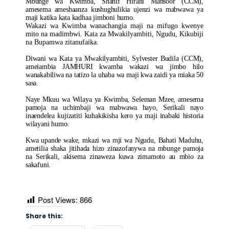
Mbunge wa Kwimba, Shanif Hirani Mansoor (CCM),
amesema ameshaanza kushughulikia ujenzi wa mabwawa ya
maji katika kata kadhaa jimboni humo.
Wakazi wa Kwimba wanachangia maji na mifugo kwenye
mito na madimbwi. Kata za Mwakilyambiti, Ngudu, Kikubiji
na Bupamwa zitanufaika.
Diwani wa Kata ya Mwakilyambiti, Sylvester Budila (CCM),
ameiambia JAMHURI kwamba wakazi wa jimbo hilo
wanakabiliwa na tatizo la uhaba wa maji kwa zaidi ya miaka 50
sasa.
Naye Mkuu wa Wilaya ya Kwimba, Seleman Mzee, amesema
pamoja na uchimbaji wa mabwawa hayo, Serikali nayo
inaendelea kujizatiti kuhakikisha kero ya maji inabaki historia
wilayani humo.
Kwa upande wake, mkazi wa mji wa Ngudu, Bahati Maduhu,
ametilia shaka jitihada hizo zinazofanywa na mbunge pamoja
na Serikali, akisema zinaweza kuwa zimamoto au mbio za
sakafuni.
Post Views:
866
Share this: