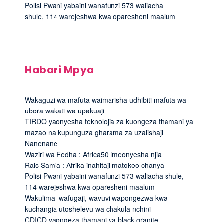
Polisi Pwani yabaini wanafunzi 573 waliacha
shule, 114 warejeshwa kwa oparesheni maalum
Habari Mpya
Wakaguzi wa mafuta waimarisha udhibiti mafuta wa
ubora wakati wa upakuaji
TIRDO yaonyesha teknolojia za kuongeza thamani ya
mazao na kupunguza gharama za uzalishaji
Nanenane
Waziri wa Fedha : Africa50 imeonyesha njia
Rais Samia : Afrika inahitaji matokeo chanya
Polisi Pwani yabaini wanafunzi 573 waliacha shule,
114 warejeshwa kwa oparesheni maalum
Wakulima, wafugaji, wavuvi wapongezwa kwa
kuchangia utoshelevu wa chakula nchini
CDICD yaongeza thamani ya black granite