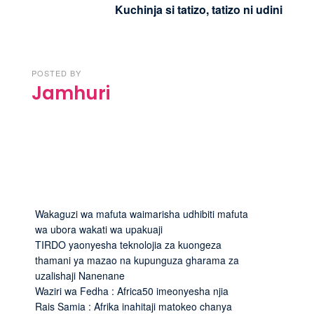
Kuchinja si tatizo, tatizo ni udini
POSTED BY
Jamhuri
Wakaguzi wa mafuta waimarisha udhibiti mafuta
wa ubora wakati wa upakuaji
TIRDO yaonyesha teknolojia za kuongeza
thamani ya mazao na kupunguza gharama za
uzalishaji Nanenane
Waziri wa Fedha : Africa50 imeonyesha njia
Rais Samia : Afrika inahitaji matokeo chanya