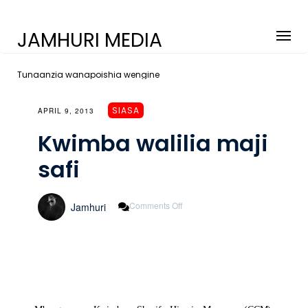
JAMHURI MEDIA
Tunaanzia wanapoishia wengine
SIASA
APRIL 9, 2013
Kwimba walilia maji
safi
On
Comments Off
Jamhuri
Kwimba
Walilia
Maji
Safi