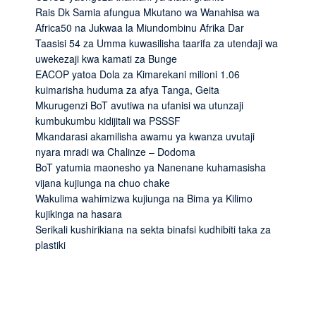
Rais Dk Samia afungua Mkutano wa Wanahisa wa
Africa50 na Jukwaa la Miundombinu Afrika Dar
Taasisi 54 za Umma kuwasilisha taarifa za utendaji wa
uwekezaji kwa kamati za Bunge
EACOP yatoa Dola za Kimarekani milioni 1.06
kuimarisha huduma za afya Tanga, Geita
Mkurugenzi BoT avutiwa na ufanisi wa utunzaji
kumbukumbu kidijitali wa PSSSF
Mkandarasi akamilisha awamu ya kwanza uvutaji
nyara mradi wa Chalinze – Dodoma
BoT yatumia maonesho ya Nanenane kuhamasisha
vijana kujiunga na chuo chake
Wakulima wahimizwa kujiunga na Bima ya Kilimo
kujikinga na hasara
Serikali kushirikiana na sekta binafsi kudhibiti taka za
plastiki