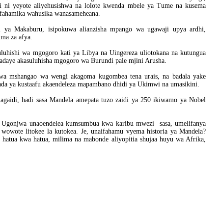
 ni yeyote aliyehusishwa na lolote kwenda mbele ya Tume na kusema
kufahamika wahusika wanasameheana.
li ya Makaburu, isipokuwa alianzisha mpango wa ugawaji upya ardhi,
ma za afya.
uhishi wa mgogoro kati ya Libya na Uingereza uliotokana na kutungua
baadaye akasuluhisha mgogoro wa Burundi pale mjini Arusha.
wa mshangao wa wengi akagoma kugombea tena urais, na badala yake
ada ya kustaafu akaendeleza mapambano dhidi ya Ukimwi na umasikini.
gaidi, hadi sasa Mandela amepata tuzo zaidi ya 250 ikiwamo ya Nobel
a. Ugonjwa unaoendelea kumsumbua kwa karibu mwezi sasa, umelifanya
i wowote litokee la kutokea. Je, unaifahamu vyema historia ya Mandela?
hatua kwa hatua, milima na mabonde aliyopitia shujaa huyu wa Afrika,