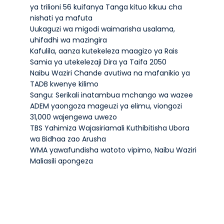
ya trilioni 56 kuifanya Tanga kituo kikuu cha
nishati ya mafuta
Uukaguzi wa migodi waimarisha usalama,
uhifadhi wa mazingira
Kafulila, aanza kutekeleza maagizo ya Rais
Samia ya utekelezaji Dira ya Taifa 2050
Naibu Waziri Chande avutiwa na mafanikio ya
TADB kwenye kilimo
Sangu: Serikali inatambua mchango wa wazee
ADEM yaongoza mageuzi ya elimu, viongozi
31,000 wajengewa uwezo
TBS Yahimiza Wajasiriamali Kuthibitisha Ubora
wa Bidhaa zao Arusha
WMA yawafundisha watoto vipimo, Naibu Waziri
Maliasili apongeza