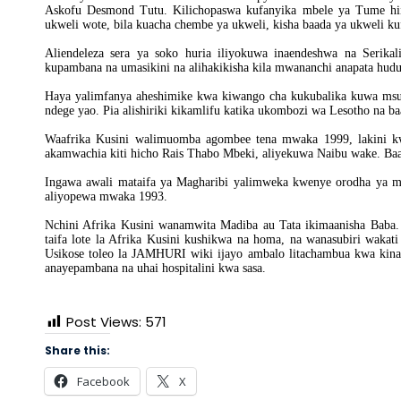
Askofu Desmond Tutu. Kilichopaswa kufanyika mbele ya Tume hii
ukweli wote, bila kuacha chembe ya ukweli, kisha baada ya ukweli 
Aliendeleza sera ya soko huria iliyokuwa inaendeshwa na Serika
kupambana na umasikini na alihakikisha kila mwananchi anapata hudu
Haya yalimfanya aheshimike kwa kiwango cha kukubalika kuwa msul
ndege yao. Pia alishiriki kikamlifu katika ukombozi wa Lesotho na 
Waafrika Kusini walimuomba agombee tena mwaka 1999, lakini k
akamwachia kiti hicho Rais Thabo Mbeki, aliyekuwa Naibu wake. Ba
Ingawa awali mataifa ya Magharibi yalimweka kwenye orodha ya ma
aliyopewa mwaka 1993.
Nchini Afrika Kusini wanamwita Madiba au Tata ikimaanisha Bab
taifa lote la Afrika Kusini kushikwa na homa, na wanasubiri wakat
Usikose toleo la JAMHURI wiki ijayo ambalo litachambua kwa kina 
anayepambana na uhai hospitalini kwa sasa.
Post Views:
571
Share this:
Facebook
X