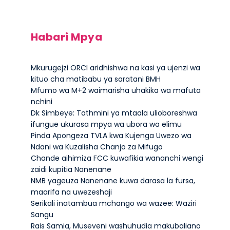
Habari Mpya
Mkurugejzi ORCI aridhishwa na kasi ya ujenzi wa
kituo cha matibabu ya saratani BMH
Mfumo wa M+2 waimarisha uhakika wa mafuta
nchini
Dk Simbeye: Tathmini ya mtaala ulioboreshwa
ifungue ukurasa mpya wa ubora wa elimu
Pinda Apongeza TVLA kwa Kujenga Uwezo wa
Ndani wa Kuzalisha Chanjo za Mifugo
Chande aihimiza FCC kuwafikia wananchi wengi
zaidi kupitia Nanenane
NMB yageuza Nanenane kuwa darasa la fursa,
maarifa na uwezeshaji
Serikali inatambua mchango wa wazee: Waziri
Sangu
Rais Samia, Museveni washuhudia makubaliano