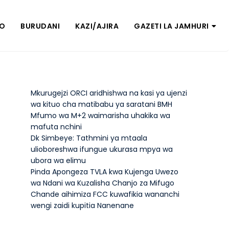
ZO
BURUDANI
KAZI/AJIRA
GAZETI LA JAMHURI
Mkurugejzi ORCI aridhishwa na kasi ya ujenzi
wa kituo cha matibabu ya saratani BMH
Mfumo wa M+2 waimarisha uhakika wa
mafuta nchini
Dk Simbeye: Tathmini ya mtaala
ulioboreshwa ifungue ukurasa mpya wa
ubora wa elimu
Pinda Apongeza TVLA kwa Kujenga Uwezo
wa Ndani wa Kuzalisha Chanjo za Mifugo
Chande aihimiza FCC kuwafikia wananchi
wengi zaidi kupitia Nanenane