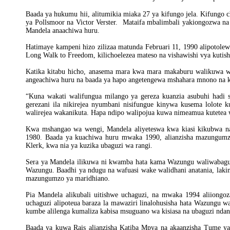
Baada ya hukumu hii, alitumikia miaka 27 ya kifungo jela. Kifungo 
ya Pollsmoor na Victor Verster. Mataifa mbalimbali yakiongozwa na
Mandela anaachiwa huru.
Hatimaye kampeni hizo zilizaa matunda Februari 11, 1990 alipotolew
Long Walk to Freedom, kilichoelezea mateso na vishawishi vya kutish
Katika kitabu hicho, anasema mara kwa mara makaburu walikuwa w
angeachiwa huru na baada ya hapo angetengewa mshahara mnono na ku
“Kuna wakati walifungua milango ya gereza kuanzia asubuhi hadi 
gerezani ila nikirejea nyumbani nisifungue kinywa kusema lolote
walirejea wakanikuta. Hapa ndipo walipojua kuwa nimeamua kutetea 
Kwa mshangao wa wengi, Mandela aliyeteswa kwa kiasi kikubwa na
1980. Baada ya kuachiwa huru mwaka 1990, alianzisha mazungumzo
Klerk, kwa nia ya kuzika ubaguzi wa rangi.
Sera ya Mandela ilikuwa ni kwamba hata kama Wazungu waliwabagua
Wazungu. Baadhi ya ndugu na wafuasi wake walidhani anatania, lakin
mazungumzo ya maridhiano.
Pia Mandela alikubali uitishwe uchaguzi, na mwaka 1994 aliiongo
uchaguzi alipoteua baraza la mawaziri linalohusisha hata Wazungu 
kumbe alilenga kumaliza kabisa msuguano wa kisiasa na ubaguzi ndani
Baada ya kuwa Rais alianzisha Katiba Mpya na akaanzisha Tume ya