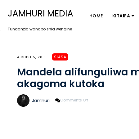
JAMHURI MEDIA
HOME
KITAIFA
Tunaanzia wanapoishia wengine
SIASA
AUGUST 5, 2013
Mandela alifunguliwa m
akagoma kutoka
On
Jamhuri
Comments Off
Mandela
Alifunguliwa
Milango
Ya
Gereza,
Akagoma
Kutoka