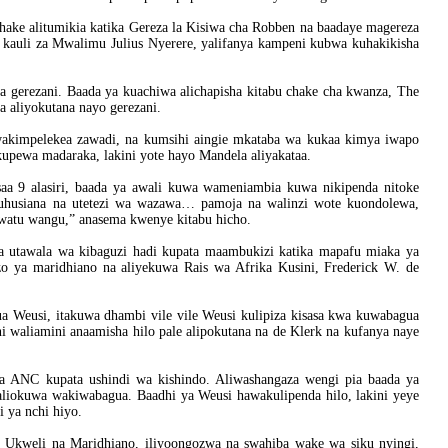
chake alitumikia katika Gereza la Kisiwa cha Robben na baadaye magereza
 kauli za Mwalimu Julius Nyerere, yalifanya kampeni kubwa kuhakikisha
a gerezani. Baada ya kuachiwa alichapisha kitabu chake cha kwanza, The
a aliyokutana nayo gerezani.
akimpelekea zawadi, na kumsihi aingie mkataba wa kukaa kimya iwapo
pewa madaraka, lakini yote hayo Mandela aliyakataa.
saa 9 alasiri, baada ya awali kuwa wameniambia kuwa nikipenda nitoke
 kuhusiana na utetezi wa wazawa… pamoja na walinzi wote kuondolewa,
watu wangu,” anasema kwenye kitabu hicho.
 utawala wa kibaguzi hadi kupata maambukizi katika mapafu miaka ya
 ya maridhiano na aliyekuwa Rais wa Afrika Kusini, Frederick W. de
 Weusi, itakuwa dhambi vile vile Weusi kulipiza kisasa kwa kuwabagua
i waliamini anaamisha hilo pale alipokutana na de Klerk na kufanya naye
za ANC kupata ushindi wa kishindo. Aliwashangaza wengi pia baada ya
waliokuwa wakiwabagua. Baadhi ya Weusi hawakulipenda hilo, lakini yeye
 ya nchi hiyo.
 Ukweli na Maridhiano, iliyoongozwa na swahiba wake wa siku nyingi,