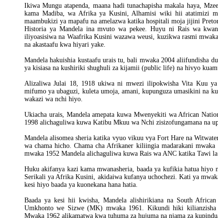
Ikiwa Mungu atapenda, maana hadi tunachapisha makala haya, Mze
kama Madiba, wa Afrika ya Kusini, Alhamisi wiki hii atatimizi
maambukizi ya mapafu na amelazwa katika hospitali moja jijini Preto
Historia ya Mandela ina mvuto wa pekee. Huyu ni Rais wa kwan
iliyoasisiwa na Waafrika Kusini wazawa weusi, kuzikwa rasmi mwa
na akastaafu kwa hiyari yake.
Mandela hakuishia kustaafu urais tu, bali mwaka 2004 aliifundisha du
ya kisiasa na kushiriki shughuli za kijamii (public life) na hivyo ku
Alizaliwa Julai 18, 1918 ukiwa ni mwezi ilipokwisha Vita Kuu ya
mifumo ya ubaguzi, kuleta umoja, amani, kupunguza umasikini na
wakazi wa nchi hiyo.
Ukiacha urais, Mandela amepata kuwa Mwenyekiti wa African Nati
1998 alichaguliwa kuwa Katibu Mkuu wa Nchi zisizofungamana na u
Mandela alisomea sheria katika vyuo vikuu vya Fort Hare na Witwat
wa chama hicho. Chama cha Afrikaner kiliingia madarakani mwaka 1
mwaka 1952 Mandela alichaguliwa kuwa Rais wa ANC katika Tawi la 
Huku akifanya kazi kama mwanasheria, baada ya kufikia hatua hiy
Serikali ya Afrika Kusini, akidaiwa kufanya uchochezi. Kati ya mwak
kesi hiyo baada ya kuonekana hana hatia.
Baada ya kesi hii kwisha, Mandela alishirikiana na South Africa
Umkhonto we Sizwe (MK) mwaka 1961. Kikundi hiki kilianzisha
Mwaka 1962 alikamatwa kwa tuhuma za hujuma na njama za kupindua s