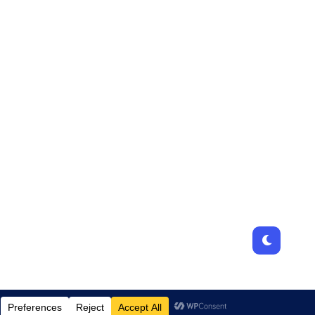
Designed by
JamhuriMedia