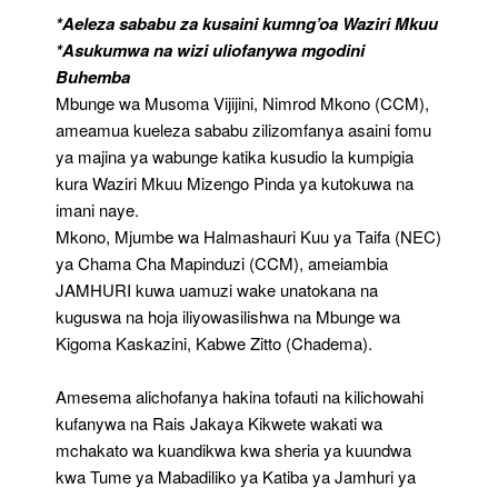
Anayoyakubali
*Aeleza sababu za kusaini kumng’oa Waziri Mkuu
*Asukumwa na wizi uliofanywa mgodini
Buhemba
Mbunge wa Musoma Vijijini, Nimrod Mkono (CCM),
ameamua kueleza sababu zilizomfanya asaini fomu
ya majina ya wabunge katika kusudio la kumpigia
kura Waziri Mkuu Mizengo Pinda ya kutokuwa na
imani naye.
Mkono, Mjumbe wa Halmashauri Kuu ya Taifa (NEC)
ya Chama Cha Mapinduzi (CCM), ameiambia
JAMHURI kuwa uamuzi wake unatokana na
kuguswa na hoja iliyowasilishwa na Mbunge wa
Kigoma Kaskazini, Kabwe Zitto (Chadema).
Amesema alichofanya hakina tofauti na kilichowahi
kufanywa na Rais Jakaya Kikwete wakati wa
mchakato wa kuandikwa kwa sheria ya kuundwa
kwa Tume ya Mabadiliko ya Katiba ya Jamhuri ya