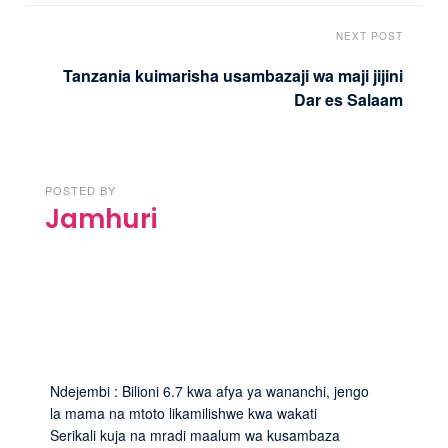
NEXT POST
Tanzania kuimarisha usambazaji wa maji jijini
Dar es Salaam
POSTED BY
Jamhuri
Ndejembi : Bilioni 6.7 kwa afya ya wananchi, jengo
la mama na mtoto likamilishwe kwa wakati
Serikali kuja na mradi maalum wa kusambaza