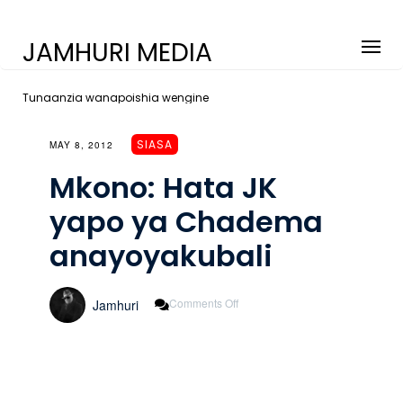
JAMHURI MEDIA
Tunaanzia wanapoishia wengine
SIASA
MAY 8, 2012
Mkono: Hata JK
yapo ya Chadema
anayoyakubali
On
Comments Off
Jamhuri
Mkono:
Hata
JK
Yapo
Ya
Chadema