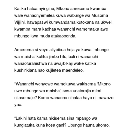
Katika hatua nyingine, Mkono amesema kwamba
wale wanaonyemelea kuwa wabunge wa Musoma
Vijijini, hawapaswi kumwandama kutokana na ukweli
kwamba mara kadhaa wananchi wamemtaka awe
mbunge kwa muda atakaopenda.
Amesema si yeye aliyeibua hoja ya kuwa ‘mbunge
wa maisha’ katika jimbo hilo, bali ni wananchi
wanaofurahishwa na uwajibikaji wake katika
kushirikiana nao kujiletea maendeleo.
“Wananchi wenyewe wamekuwa wakisema ‘Mkono
uwe mbunge wa maisha’, sasa unatarajia mimi
nitasemaje? Kama wanaona ninafaa hayo ni mawazo
yao.
“Lakini hata kama nikisema sina mpango wa
kung’atuka kuna kosa gani? Ubunge hauna ukomo.