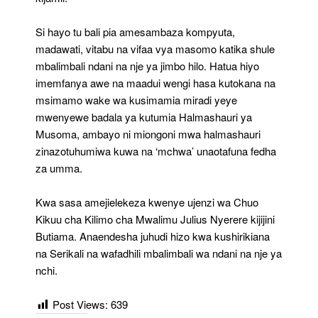
Si hayo tu bali pia amesambaza kompyuta,
madawati, vitabu na vifaa vya masomo katika shule
mbalimbali ndani na nje ya jimbo hilo. Hatua hiyo
imemfanya awe na maadui wengi hasa kutokana na
msimamo wake wa kusimamia miradi yeye
mwenyewe badala ya kutumia Halmashauri ya
Musoma, ambayo ni miongoni mwa halmashauri
zinazotuhumiwa kuwa na ‘mchwa’ unaotafuna fedha
za umma.
Kwa sasa amejielekeza kwenye ujenzi wa Chuo
Kikuu cha Kilimo cha Mwalimu Julius Nyerere kijijini
Butiama. Anaendesha juhudi hizo kwa kushirikiana
na Serikali na wafadhili mbalimbali wa ndani na nje ya
nchi.
Post Views:
639