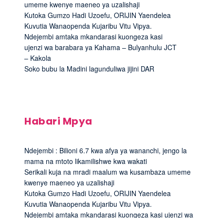
umeme kwenye maeneo ya uzalishaji
Kutoka Gumzo Hadi Uzoefu, ORIJIN Yaendelea
Kuvutia Wanaopenda Kujaribu Vitu Vipya.
Ndejembi amtaka mkandarasi kuongeza kasi
ujenzi wa barabara ya Kahama – Bulyanhulu JCT
– Kakola
Soko bubu la Madini lagunduliwa jijini DAR
Habari Mpya
Ndejembi : Bilioni 6.7 kwa afya ya wananchi, jengo la
mama na mtoto likamilishwe kwa wakati
Serikali kuja na mradi maalum wa kusambaza umeme
kwenye maeneo ya uzalishaji
Kutoka Gumzo Hadi Uzoefu, ORIJIN Yaendelea
Kuvutia Wanaopenda Kujaribu Vitu Vipya.
Ndejembi amtaka mkandarasi kuongeza kasi ujenzi wa