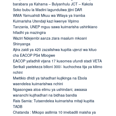
barabara ya Kahama – Bulyanhulu JCT – Kakola
Soko bubu la Madini lagunduliwa jijini DAR
WMA Yamuahidi Mkuu wa Wilaya ya Iramba
Kuimarisha Utendaji kazi kwenye Vipimo
Tanzania, UNEP mguu sawa kuimarisha ushirikiano
hifadhi ya mazingira
Waziri Ndejembi aanza ziara maalum mkoani
Shinyanga
Ajira zaidi ya 420 zazalishwa kupitia ujenzi wa kituo
cha EACOP PS4 Mbogwe
EACOP yafadhili vijana 17 kusomea ufundi stadi VETA
Serikali yaelekeza bilioni 300/- kuchochea tija ya kilimo
nchini
Mwitikio dhidi ya tahadhari kujikinga na Ebola
waendelea kuimarishwa nchini
Ngasongwa atoa elimu ya ushindani, awaasa
wananchi kujihadhari na bidhaa bandia
Rais Samia: Tutaendelea kuimarisha mitaji kupitia
TADB
Chatanda : Mikopo asilimia 10 imebadili maisha ya