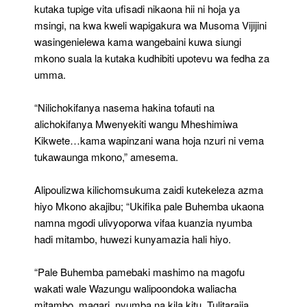
kutaka tupige vita ufisadi nikaona hii ni hoja ya
msingi, na kwa kweli wapigakura wa Musoma Vijijini
wasingenielewa kama wangebaini kuwa siungi
mkono suala la kutaka kudhibiti upotevu wa fedha za
umma.
“Nilichokifanya nasema hakina tofauti na
alichokifanya Mwenyekiti wangu Mheshimiwa
Kikwete…kama wapinzani wana hoja nzuri ni vema
tukawaunga mkono,” amesema.
Alipoulizwa kilichomsukuma zaidi kutekeleza azma
hiyo Mkono akajibu; “Ukifika pale Buhemba ukaona
namna mgodi ulivyoporwa vifaa kuanzia nyumba
hadi mitambo, huwezi kunyamazia hali hiyo.
“Pale Buhemba pamebaki mashimo na magofu
wakati wale Wazungu walipoondoka waliacha
mitambo, magari, nyumba na kila kitu. Tulitarajia