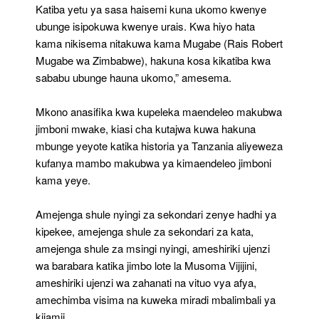
Katiba yetu ya sasa haisemi kuna ukomo kwenye
ubunge isipokuwa kwenye urais. Kwa hiyo hata
kama nikisema nitakuwa kama Mugabe (Rais Robert
Mugabe wa Zimbabwe), hakuna kosa kikatiba kwa
sababu ubunge hauna ukomo,” amesema.
Mkono anasifika kwa kupeleka maendeleo makubwa
jimboni mwake, kiasi cha kutajwa kuwa hakuna
mbunge yeyote katika historia ya Tanzania aliyeweza
kufanya mambo makubwa ya kimaendeleo jimboni
kama yeye.
Amejenga shule nyingi za sekondari zenye hadhi ya
kipekee, amejenga shule za sekondari za kata,
amejenga shule za msingi nyingi, ameshiriki ujenzi
wa barabara katika jimbo lote la Musoma Vijijini,
ameshiriki ujenzi wa zahanati na vituo vya afya,
amechimba visima na kuweka miradi mbalimbali ya
kijamii.