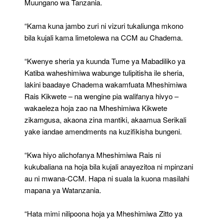
Muungano wa Tanzania.
“Kama kuna jambo zuri ni vizuri tukaliunga mkono
bila kujali kama limetolewa na CCM au Chadema.
“Kwenye sheria ya kuunda Tume ya Mabadiliko ya
Katiba waheshimiwa wabunge tulipitisha ile sheria,
lakini baadaye Chadema wakamfuata Mheshimiwa
Rais Kikwete – na wengine pia walifanya hivyo –
wakaeleza hoja zao na Mheshimiwa Kikwete
zikamgusa, akaona zina mantiki, akaamua Serikali
yake iandae amendments na kuzifikisha bungeni.
“Kwa hiyo alichofanya Mheshimiwa Rais ni
kukubaliana na hoja bila kujali anayezitoa ni mpinzani
au ni mwana-CCM. Hapa ni suala la kuona masilahi
mapana ya Watanzania.
“Hata mimi nilipoona hoja ya Mheshimiwa Zitto ya