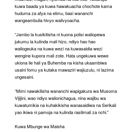
kuwa baada ya kuwa hawakuacha chochote kama
huduma za afya na elimu, basi wananchi
wangeambulia hivyo walivyoacha.
“Jambo la kusikitisha ni kuona polisi waliopewa
jukumu la kulinda mali hizo, ndiyo hao hao
waliogeuka na kuwa wezi na kuwasaidia wezi
wengine kupora mali zote. Hata ungekuwa wewe
ukiona ile hali ya Buhemba na kisha ukaambiwa
usaini fomu ya kutaka mawaziri wajiuzulu, ni lazima
ungesaini.
“Mimi nawakilisha wananchi wapigakura wa Musoma
Vijijini, wao ndiyo walionichagua, nina wajibu wa
kuwatumikia na kuhakikisha wanasaidiwa na Serikali
yao ikiwa ni pamoja na kulinda rasilimali za nchi.”
Kuwa Mbunge wa Maisha