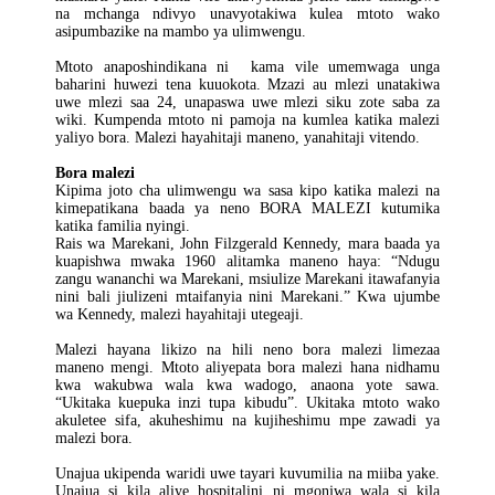
na mchanga ndivyo unavyotakiwa kulea mtoto wako
asipumbazike na mambo ya ulimwengu.
Mtoto anaposhindikana ni kama vile umemwaga unga
baharini huwezi tena kuuokota. Mzazi au mlezi unatakiwa
uwe mlezi saa 24, unapaswa uwe mlezi siku zote saba za
wiki. Kumpenda mtoto ni pamoja na kumlea katika malezi
yaliyo bora. Malezi hayahitaji maneno, yanahitaji vitendo.
Bora malezi
Kipima joto cha ulimwengu wa sasa kipo katika malezi na
kimepatikana baada ya neno BORA MALEZI kutumika
katika familia nyingi.
Rais wa Marekani, John Filzgerald Kennedy, mara baada ya
kuapishwa mwaka 1960 alitamka maneno haya: “Ndugu
zangu wananchi wa Marekani, msiulize Marekani itawafanyia
nini bali jiulizeni mtaifanyia nini Marekani.” Kwa ujumbe
wa Kennedy, malezi hayahitaji utegeaji.
Malezi hayana likizo na hili neno bora malezi limezaa
maneno mengi. Mtoto aliyepata bora malezi hana nidhamu
kwa wakubwa wala kwa wadogo, anaona yote sawa.
“Ukitaka kuepuka inzi tupa kibudu”. Ukitaka mtoto wako
akuletee sifa, akuheshimu na kujiheshimu mpe zawadi ya
malezi bora.
Unajua ukipenda waridi uwe tayari kuvumilia na miiba yake.
Unajua si kila aliye hospitalini ni mgonjwa wala si kila