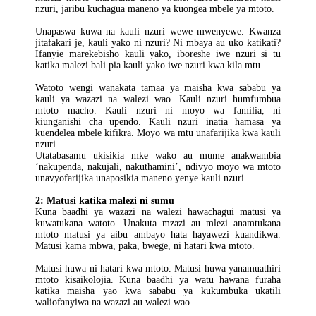
nzuri, jaribu kuchagua maneno ya kuongea mbele ya mtoto.
Unapaswa kuwa na kauli nzuri wewe mwenyewe. Kwanza
jitafakari je, kauli yako ni nzuri? Ni mbaya au uko katikati?
Ifanyie marekebisho kauli yako, iboreshe iwe nzuri si tu
katika malezi bali pia kauli yako iwe nzuri kwa kila mtu.
Watoto wengi wanakata tamaa ya maisha kwa sababu ya
kauli ya wazazi na walezi wao. Kauli nzuri humfumbua
mtoto macho. Kauli nzuri ni moyo wa familia, ni
kiunganishi cha upendo. Kauli nzuri inatia hamasa ya
kuendelea mbele kifikra. Moyo wa mtu unafarijika kwa kauli
nzuri.
Utatabasamu ukisikia mke wako au mume anakwambia
‘nakupenda, nakujali, nakuthamini’, ndivyo moyo wa mtoto
unavyofarijika unaposikia maneno yenye kauli nzuri.
2: Matusi katika malezi ni sumu
Kuna baadhi ya wazazi na walezi hawachagui matusi ya
kuwatukana watoto. Unakuta mzazi au mlezi anamtukana
mtoto matusi ya aibu ambayo hata hayawezi kuandikwa.
Matusi kama mbwa, paka, bwege, ni hatari kwa mtoto.
Matusi huwa ni hatari kwa mtoto. Matusi huwa yanamuathiri
mtoto kisaikolojia. Kuna baadhi ya watu hawana furaha
katika maisha yao kwa sababu ya kukumbuka ukatili
waliofanyiwa na wazazi au walezi wao.