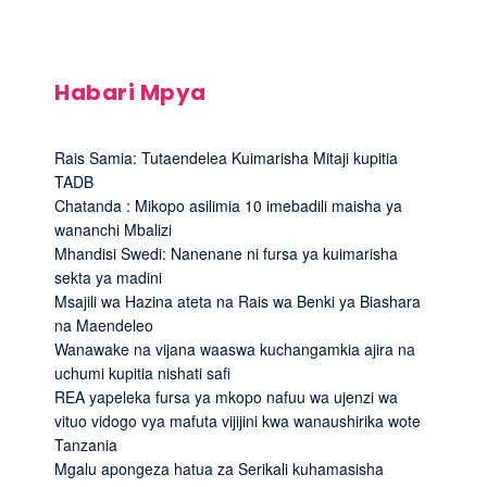
Habari Mpya
Rais Samia: Tutaendelea Kuimarisha Mitaji kupitia
TADB
Chatanda : Mikopo asilimia 10 imebadili maisha ya
wananchi Mbalizi
Mhandisi Swedi: Nanenane ni fursa ya kuimarisha
sekta ya madini
Msajili wa Hazina ateta na Rais wa Benki ya Biashara
na Maendeleo
Wanawake na vijana waaswa kuchangamkia ajira na
uchumi kupitia nishati safi
REA yapeleka fursa ya mkopo nafuu wa ujenzi wa
vituo vidogo vya mafuta vijijini kwa wanaushirika wote
Tanzania
Mgalu apongeza hatua za Serikali kuhamasisha