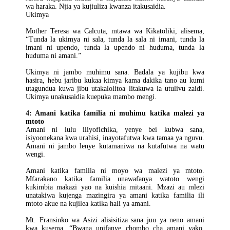
wa haraka. Njia ya kujiuliza kwanza itakusaidia.
Ukimya
Mother Teresa wa Calcuta, mtawa wa Kikatoliki, alisema,
“Tunda la ukimya ni sala, tunda la sala ni imani, tunda la
imani ni upendo, tunda la upendo ni huduma, tunda la
huduma ni amani.”
Ukimya ni jambo muhimu sana. Badala ya kujibu kwa
hasira, hebu jaribu kukaa kimya kama dakika tano au kumi
utagundua kuwa jibu utakalolitoa litakuwa la utulivu zaidi.
Ukimya unakusaidia kuepuka mambo mengi.
4: Amani katika familia ni muhimu katika malezi ya
mtoto
Amani ni lulu iliyofichika, yenye bei kubwa sana,
isiyoonekana kwa urahisi, inayotafutwa kwa tamaa ya nguvu.
Amani ni jambo lenye kutamaniwa na kutafutwa na watu
wengi.
Amani katika familia ni moyo wa malezi ya mtoto.
Mfarakano katika familia unawafanya watoto wengi
kukimbia makazi yao na kuishia mitaani. Mzazi au mlezi
unatakiwa kujenga mazingira ya amani katika familia ili
mtoto akue na kujilea katika hali ya amani.
Mt. Fransinko wa Asizi alisisitiza sana juu ya neno amani
kwa kusema, “Bwana unifanye chombo cha amani yako,