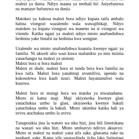
malezi ya dunia. Ndiyo maana ya methali hii: Asiyefunzwa
na mamaye hufunzwa na dunia.
Matokeo ya kukosa malezi bora ndiyo kupata taifa ambalo
halina viongozi wazalendo wala wawajibikaji. Ndiyo
matokeo ya kupata viongozi wa maneno na si viongozi wa
vitendo. Katika ngazi ya malezi ndiyo mtoto anafundishwa
heshima yake binafsi na heshima kwa wengine.
Uzalendo wa mtoto unafundishwa kuanzia kwenye ngazi ya
familia. Ni ukweli ulio wazi kuwa mafanikio ya mtu mzima
yanachangia na malezi ya utotoni.
Malezi bora si bora malezi
Malezi ni shule, malezi bora ni tunda bora kwa familia na
kwa taifa. Malezi bora yanahitaji uvumilivu, upendo na
kukosolewa kwa kauli nzuri. Malezi hayanunuliwi wala
kuuzwa.
Malezi bora ni msingi bora wa maisha ya mwanadamu.
Mtoto ni kama maji. Maji ukiyaweka kwenye glasi
yanachukua umbo la glasi, ukiyaweka kwenye bakuli
yanachukua umbo la bakuli. Mtoto ukimlea katika hali ya
uvivu atachukua umbo la uvivu.
Tunaposikia jina la watoto wa siku hizi, jina hili limetokana
na wazazi wa siku hizi. Mtoto umleavyo ndivyo akuavyo.
Mtoto ni malezi na malezi yana sifa zake, gharama zake na
masharti yake. Kama vile unavyolinda jicho lako lisiingiwe