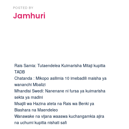
POSTED BY
Jamhuri
Rais Samia: Tutaendelea Kuimarisha Mitaji kupitia
TADB
Chatanda : Mikopo asilimia 10 imebadili maisha ya
wananchi Mbalizi
Mhandisi Swedi: Nanenane ni fursa ya kuimarisha
sekta ya madini
Msajili wa Hazina ateta na Rais wa Benki ya
Biashara na Maendeleo
Wanawake na vijana waaswa kuchangamkia ajira
na uchumi kupitia nishati safi