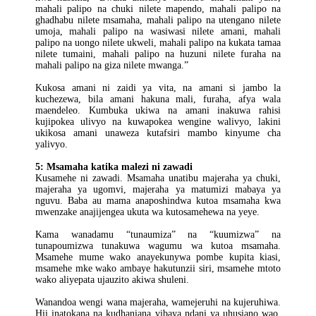
mahali palipo na chuki nilete mapendo, mahali palipo na
ghadhabu nilete msamaha, mahali palipo na utengano nilete
umoja, mahali palipo na wasiwasi nilete amani, mahali
palipo na uongo nilete ukweli, mahali palipo na kukata tamaa
nilete tumaini, mahali palipo na huzuni nilete furaha na
mahali palipo na giza nilete mwanga.”
Kukosa amani ni zaidi ya vita, na amani si jambo la
kuchezewa, bila amani hakuna mali, furaha, afya wala
maendeleo. Kumbuka ukiwa na amani inakuwa rahisi
kujipokea ulivyo na kuwapokea wengine walivyo, lakini
ukikosa amani unaweza kutafsiri mambo kinyume cha
yalivyo.
5: Msamaha katika malezi ni zawadi
Kusamehe ni zawadi. Msamaha unatibu majeraha ya chuki,
majeraha ya ugomvi, majeraha ya matumizi mabaya ya
nguvu. Baba au mama anaposhindwa kutoa msamaha kwa
mwenzake anajijengea ukuta wa kutosamehewa na yeye.
Kama wanadamu “tunaumiza” na “kuumizwa” na
tunapoumizwa tunakuwa wagumu wa kutoa msamaha.
Msamehe mume wako anayekunywa pombe kupita kiasi,
msamehe mke wako ambaye hakutunzii siri, msamehe mtoto
wako aliyepata ujauzito akiwa shuleni.
Wanandoa wengi wana majeraha, wamejeruhi na kujeruhiwa.
Hii inatokana na kudhaniana vibaya ndani ya uhusiano wao.