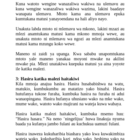
Kuna watoto wengine wanazaliwa wakiwa na ulemavu au
kuna wengine wanazaliwa wakiwa wazima, lakini baadaye
wanapata ulemavu. Mtoto kama ana ulemavu epuka
kumtukana matusi yanayoendana na hali aliyo nayo.
Unakuta labda mtoto ni mlemavu wa mkono, lakini mzazi au
mlezi anamtukana matusi kama mkono mmoja wewe, au
unakuta mtoto ni mlemavu wa ngozi au mlezi anamtukana
matusi kama mzungu koko wewe.
Maneno ni zaidi ya upanga. Kwa sababu unapomtukana
mtoto yale maneno yanakaa moyoni mwake na akilini
mwake pia. Mlezi unatakiwa kuepuka matusi ya aina yoyote
ile katika malezi.
3: Hasira katika malezi haitakiwi
Kila mmoja anajua hasira. Hasira husababishwa na watu,
matukio, kumbukumbu au matatizo yako binafsi. Hasira
hutufanya tukose furaha, kumbuka hasira na furaha ni adui
wanaopingana. Hasira hufanya uhusiano wako na mke wako,
mume wako, watoto wako majirani na wateja kuwa wabaya.
Hasira katika malezi haitakiwi, kumbuka msemo huu:
“Hasira hasara.” Na neno ‘ningelijua’ huwa linakuja nyuma
baada ya kufanya jambo fulani au kuchukua uamuzi fulani.
Hasira inaweza kukuharibia biashara yako kwa kuwakimbiza
wateja wako, kukuharibia kazi, ndoa yako, heshima yako na