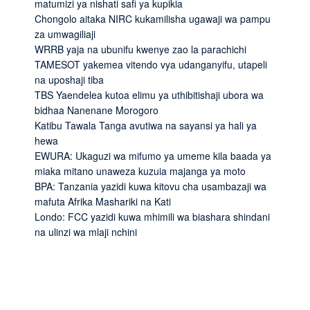
matumizi ya nishati safi ya kupikia
Chongolo aitaka NIRC kukamilisha ugawaji wa pampu
za umwagiliaji
WRRB yaja na ubunifu kwenye zao la parachichi
TAMESOT yakemea vitendo vya udanganyifu, utapeli
na uposhaji tiba
TBS Yaendelea kutoa elimu ya uthibitishaji ubora wa
bidhaa Nanenane Morogoro
Katibu Tawala Tanga avutiwa na sayansi ya hali ya
hewa
EWURA: Ukaguzi wa mifumo ya umeme kila baada ya
miaka mitano unaweza kuzuia majanga ya moto
BPA: Tanzania yazidi kuwa kitovu cha usambazaji wa
mafuta Afrika Mashariki na Kati
Londo: FCC yazidi kuwa mhimili wa biashara shindani
na ulinzi wa mlaji nchini