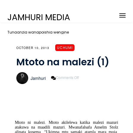
JAMHURI MEDIA
Tunaanzia wanapoishia wengine
UCHUMI
OCTOBER 10, 2013
Mtoto na malezi (1)
On
Comments Off
Jamhuri
Mtoto
Na
Malezi
(1)
Mtoto ni malezi. Mtoto akilelewa katika malezi mazuri
atakuwa na maadili mazuri. Mwanafalsafa Anselm Stolz
alipata kusema, “Ukimpa mtu samaki atamla mara moja,