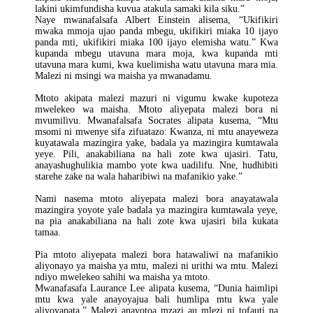
lakini ukimfundisha kuvua atakula samaki kila siku.”
Naye mwanafalsafa Albert Einstein alisema, “Ukifikiri
mwaka mmoja ujao panda mbegu, ukifikiri miaka 10 ijayo
panda mti, ukifikiri miaka 100 ijayo elemisha watu.” Kwa
kupanda mbegu utavuna mara moja, kwa kupanda mti
utavuna mara kumi, kwa kuelimisha watu utavuna mara mia.
Malezi ni msingi wa maisha ya mwanadamu.
Mtoto akipata malezi mazuri ni vigumu kwake kupoteza
mwelekeo wa maisha. Mtoto aliyepata malezi bora ni
mvumilivu. Mwanafalsafa Socrates alipata kusema, “Mtu
msomi ni mwenye sifa zifuatazo: Kwanza, ni mtu anayeweza
kuyatawala mazingira yake, badala ya mazingira kumtawala
yeye. Pili, anakabiliana na hali zote kwa ujasiri. Tatu,
anayashughulikia mambo yote kwa uadilifu. Nne, hudhibiti
starehe zake na wala haharibiwi na mafanikio yake.”
Nami nasema mtoto aliyepata malezi bora anayatawala
mazingira yoyote yale badala ya mazingira kumtawala yeye,
na pia anakabiliana na hali zote kwa ujasiri bila kukata
tamaa.
Pia mtoto aliyepata malezi bora hatawaliwi na mafanikio
aliyonayo ya maisha ya mtu, malezi ni urithi wa mtu. Malezi
ndiyo mwelekeo sahihi wa maisha ya mtoto.
Mwanafasafa Laurance Lee alipata kusema, “Dunia haimlipi
mtu kwa yale anayoyajua bali humlipa mtu kwa yale
aliyoyapata.” Malezi anayotoa mzazi au mlezi ni tofauti na