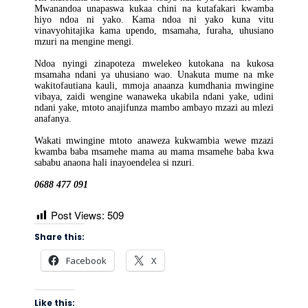
Mwanandoa unapaswa kukaa chini na kutafakari kwamba
hiyo ndoa ni yako. Kama ndoa ni yako kuna vitu
vinavyohitajika kama upendo, msamaha, furaha, uhusiano
mzuri na mengine mengi.
Ndoa nyingi zinapoteza mwelekeo kutokana na kukosa
msamaha ndani ya uhusiano wao. Unakuta mume na mke
wakitofautiana kauli, mmoja anaanza kumdhania mwingine
vibaya, zaidi wengine wanaweka ukabila ndani yake, udini
ndani yake, mtoto anajifunza mambo ambayo mzazi au mlezi
anafanya.
Wakati mwingine mtoto anaweza kukwambia wewe mzazi
kwamba baba msamehe mama au mama msamehe baba kwa
sababu anaona hali inayoendelea si nzuri.
0688 477 091
Post Views:
509
Share this:
Facebook
X
Like this: