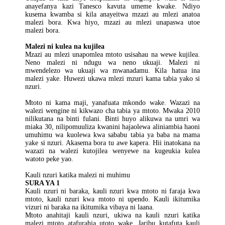
anayefanya kazi Tanesco kavuta umeme kwake. Ndiyo
kusema kwamba si kila anayeitwa mzazi au mlezi anatoa
malezi bora. Kwa hiyo, mzazi au mlezi unapaswa utoe
malezi bora.
Malezi ni kulea na kujilea
Mzazi au mlezi unapomlea mtoto usisahau na wewe kujilea.
Neno malezi ni ndugu wa neno ukuaji. Malezi ni
mwendelezo wa ukuaji wa mwanadamu. Kila hatua ina
malezi yake. Huwezi ukawa mlezi mzuri kama tabia yako si
nzuri.
Mtoto ni kama maji, yanafuata mkondo wake. Wazazi na
walezi wengine ni kikwazo cha tabia ya mtoto. Mwaka 2010
nilikutana na binti fulani. Binti huyo alikuwa na umri wa
miaka 30, nilipomuuliza kwanini hajaolewa aliniambia haoni
umuhimu wa kuolewa kwa sababu tabia ya baba na mama
yake si nzuri. Akasema bora tu awe kapera. Hii inatokana na
wazazi na walezi kutojilea wenyewe na kugeukia kulea
watoto peke yao.
Kauli nzuri katika malezi ni muhimu
SURA YA 1
Kauli nzuri ni baraka, kauli nzuri kwa mtoto ni faraja kwa
mtoto, kauli nzuri kwa mtoto ni upendo. Kauli ikitumika
vizuri ni baraka na ikitumika vibaya ni laana.
Mtoto anahitaji kauli nzuri, ukiwa na kauli nzuri katika
malezi mtoto atafurahia utoto wake. Jaribu kutafuta kauli