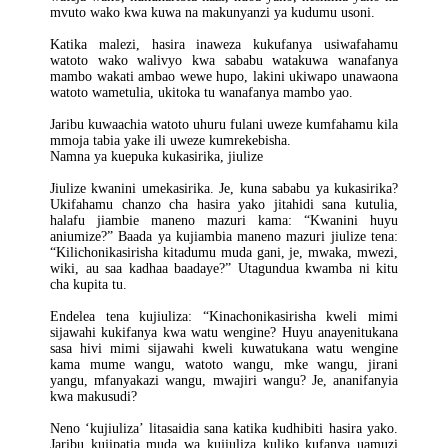
mvuto wako kwa kuwa na makunyanzi ya kudumu usoni.
Katika malezi, hasira inaweza kukufanya usiwafahamu
watoto wako walivyo kwa sababu watakuwa wanafanya
mambo wakati ambao wewe hupo, lakini ukiwapo unawaona
watoto wametulia, ukitoka tu wanafanya mambo yao.
Jaribu kuwaachia watoto uhuru fulani uweze kumfahamu kila
mmoja tabia yake ili uweze kumrekebisha.
Namna ya kuepuka kukasirika, jiulize
Jiulize kwanini umekasirika. Je, kuna sababu ya kukasirika?
Ukifahamu chanzo cha hasira yako jitahidi sana kutulia,
halafu jiambie maneno mazuri kama: “Kwanini huyu
aniumize?” Baada ya kujiambia maneno mazuri jiulize tena:
“Kilichonikasirisha kitadumu muda gani, je, mwaka, mwezi,
wiki, au saa kadhaa baadaye?” Utagundua kwamba ni kitu
cha kupita tu.
Endelea tena kujiuliza: “Kinachonikasirisha kweli mimi
sijawahi kukifanya kwa watu wengine? Huyu anayenitukana
sasa hivi mimi sijawahi kweli kuwatukana watu wengine
kama mume wangu, watoto wangu, mke wangu, jirani
yangu, mfanyakazi wangu, mwajiri wangu? Je, ananifanyia
kwa makusudi?
Neno ‘kujiuliza’ litasaidia sana katika kudhibiti hasira yako.
Jaribu kujipatia muda wa kujiuliza kuliko kufanya uamuzi