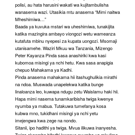
polisi, au hata harusini wakati wa kujitambulisha
wanasema wazi. Utasikia mtu anasema “Mimi naitwa
Mheshimiwa…”
Baada ya kuvuka mstari wa uheshimiwa, tunakijita
katika mazingira ambayo viongozi wetu wameanza
kutafuta mbinu nyepesi za kupata uongozi. Msomaji
utanisamehe. Waziri Mkuu wa Tanzania, Mizengo
Peter Kayanza Pinda sasa anashiriki kwa kasi
kubomoa misingi ya nchi hetu. Kwa sasa anapigia
chepuo Mahakama ya Kadhi.
Pinda anasema mahakama hii itashughulikia mirathi
na ndoa. Muswada unapelekwa katika bunge
linaloanza leo, kuwapa ndugu zetu Waislamu haki hii.
Hapa mimi nasema tunamkaribisha twiga kwenye
nyumba ya mabua. Tutakuwa tumefanya kosa
kubwa mno, tukidhani misingi ya nchi yetu
imejengwa kwa zege na nondo.
Sitanii, ipo hadithi ya twiga. Mvua ilikuwa inanyesha.
Twiga akaomba hifadhi kwenye nyumba ya mkulima