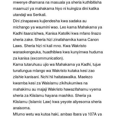
mwenye dhamana na masuala ya sheria kuthibitisha
maamuzi ya mahakama hiyo ni kuingiza dini katika
utandaji wa Serikali.
Dini zinapaswa kujiendesha kwa sadaka au
michango ya waumini wao. Leo kama Mahakama ya
Kadhi itaanzishwa, Kanisa Katoliki kwa mfano linazo
sheria zake. Sheria hizi zinafahamika kama Canon
Laws. Sheria hizi ni kali mno. Kwa Wakristo
wanaokengeuka, huadhibiwa kwa kunyimwa huduma
za kanisa (excommunication).
Kama tutaruhusu ujio wa Mahakama ya Kadhi, tujue
tunafungua mlango wa Wakristo kutaka kesi zao
ziishie kanisani. Nchi hii haitatawalika. Maelezo
kwamba kesi za Waislamu zikihukumiwa na
mahakimu au majaji Wakristo hawazifahamu vyema
sheria za Kiislamu hayana mashiko. Sheria ya
Kiislamu (Islamic Law) kwa yeyote aliyesoma sheria
anaisoma.
Mfumo wetu wa kutoa haki, ambao Ibara ya 107A ya