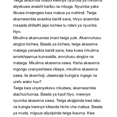
aliyekuwa anaishi karibu na mbuga. Nyumba yake
ilikuwa imejengwa kwa mabua ya mahindi. Twiga
akamwambia anasikia baridi sana, hivyo anaomba
msaada ahifadhi japo kichwa tu ndani ya nyumba
hiyo.
Mkulima akamuonea imani twiga yule. Akamruhusu
aingize kichwa. Baada ya kichwa, twiga akasema
mabega yanasikia baridi sana, kwa kuwa mkulima
ameishaamua kumsaidia, amruhusu aingize na
mabega. Mkulima akasema sawa. Kisha akasema
mgongo unanyeshewa vibaya, mkulima akasema
sawa, ila akamhoji, utawezaje kuingiza mgogo na
urefu wako huu?
Twiga kwa unyenyekevu mkubwa, akamwambia
atachuchumaa. Baada ya kauli hiyo, mwenye
nyumba akasema sawa. Twiga akajipinda kwa tabu
na kuingia kwenye kibanda hicho cha mabua. Baada
ya muda, miguua aliyoipinda twiga ikauma. Kwa