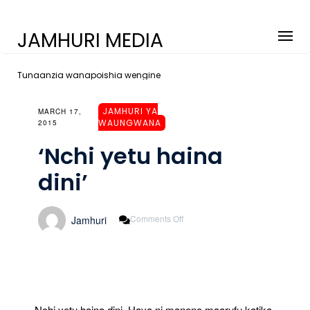
JAMHURI MEDIA
Tunaanzia wanapoishia wengine
JAMHURI YA
MARCH 17,
WAUNGWANA
2015
‘Nchi yetu haina
dini’
On
Comments Off
Jamhuri
‘Nchi
Yetu
Haina
Dini’
Nchi yetu haina dini. Haya ni maneno maarufu katika