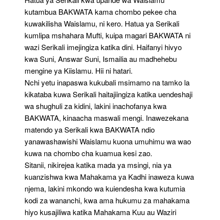
kutambua BAKWATA kama chombo pekee cha
kuwakilisha Waislamu, ni kero. Hatua ya Serikali
kumlipa mshahara Mufti, kuipa magari BAKWATA ni
wazi Serikali imejingiza katika dini. Haifanyi hivyo
kwa Suni, Answar Suni, Ismailia au madhehebu
mengine ya Kiislamu. Hii ni hatari.
Nchi yetu inapaswa kukubali msimamo na tamko la
kikataba kuwa Serikali haitajiingiza katika uendeshaji
wa shughuli za kidini, lakini inachofanya kwa
BAKWATA, kinaacha maswali mengi. Inawezekana
matendo ya Serikali kwa BAKWATA ndio
yanawashawishi Waislamu kuona umuhimu wa wao
kuwa na chombo cha kuamua kesi zao.
Sitanii, nikirejea katika mada ya msingi, nia ya
kuanzishwa kwa Mahakama ya Kadhi inaweza kuwa
njema, lakini mkondo wa kuiendesha kwa kutumia
kodi za wananchi, kwa ama hukumu za mahakama
hiyo kusajiliwa katika Mahakama Kuu au Waziri