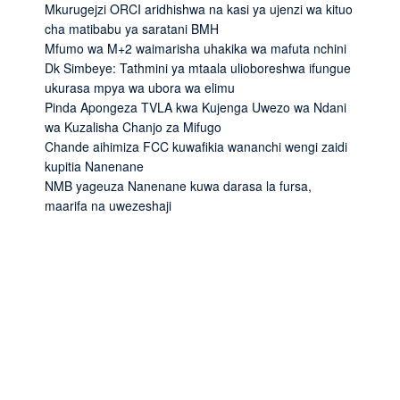
Mkurugejzi ORCI aridhishwa na kasi ya ujenzi wa kituo
cha matibabu ya saratani BMH
Mfumo wa M+2 waimarisha uhakika wa mafuta nchini
Dk Simbeye: Tathmini ya mtaala ulioboreshwa ifungue
ukurasa mpya wa ubora wa elimu
Pinda Apongeza TVLA kwa Kujenga Uwezo wa Ndani
wa Kuzalisha Chanjo za Mifugo
Chande aihimiza FCC kuwafikia wananchi wengi zaidi
kupitia Nanenane
NMB yageuza Nanenane kuwa darasa la fursa,
maarifa na uwezeshaji