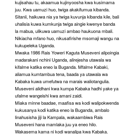
kujisahau tu, akaamua kujinyoosha kwa kusimama
juu. Kwa uamuzi huo, twiga akakifumua kibanda.
Sitanii, haikuwa nia ya twiga kuvunja kibanda kile, bali
uhalisia kuwa kumkunja twiga aingie kwenye banda
la mabua, ulikuwa uamuzi ambao haukuona mbali.
Nikiacha mfano huo, nikusafirishe msomaji wangu na
kukupeleka Uganda.
Mwaka 1986 Rais Yoweri Kaguta Museveni alipoingia
madarakani nchini Uganda, alirejesha utawala wa
kifalme katika eneo la Buganda. Mfalme Kabaki,
aliamua kumtambua tena, baada ya utawala wa
Kabaka kuwa umefutwa na marais waliotangulia.
Museveni alidhani kwa kumpa Kabaka hadhi yake ya
ufalme wangeishi kwa amani zaidi.
Miaka minne baadae, maafisa wa kodi walipokwenda
kukusanya kodi katika eneo la Buganda, ambalo
linahusisha jiji la Kampala, wakaambiwa Rais
Museveni hana mamlaka juu ya eneo hilo.
Wakasema kama ni kodi wanalipa kwa Kabaka.