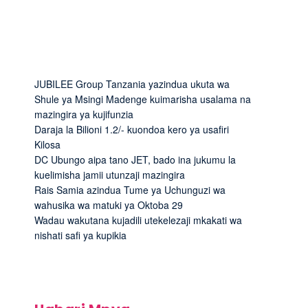
JUBILEE Group Tanzania yazindua ukuta wa
Shule ya Msingi Madenge kuimarisha usalama na
mazingira ya kujifunzia
Daraja la Bilioni 1.2/- kuondoa kero ya usafiri
Kilosa
DC Ubungo aipa tano JET, bado ina jukumu la
kuelimisha jamii utunzaji mazingira
Rais Samia azindua Tume ya Uchunguzi wa
wahusika wa matuki ya Oktoba 29
Wadau wakutana kujadili utekelezaji mkakati wa
nishati safi ya kupikia