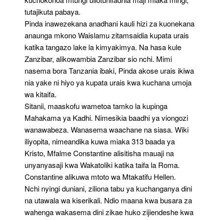
tutajikuta pabaya.
Pinda inawezekana anadhani kauli hizi za kuonekana
anaunga mkono Waislamu zitamsaidia kupata urais
katika tangazo lake la kimyakimya. Na hasa kule
Zanzibar, alikowambia Zanzibar sio nchi. Mimi
nasema bora Tanzania ibaki, Pinda akose urais ikiwa
nia yake ni hiyo ya kupata urais kwa kuchana umoja
wa kitaifa.
Sitanii, maaskofu wametoa tamko la kupinga
Mahakama ya Kadhi. Nimesikia baadhi ya viongozi
wanawabeza. Wanasema waachane na siasa. Wiki
iliyopita, nimeandika kuwa miaka 313 baada ya
Kristo, Mfalme Constantine alisitisha mauaji na
unyanyasaji kwa Wakatoliki katika taifa la Roma.
Constantine alikuwa mtoto wa Mtakatifu Hellen.
Nchi nyingi duniani, ziliona tabu ya kuchanganya dini
na utawala wa kiserikali. Ndio maana kwa busara za
wahenga wakasema dini zikae huko zijiendeshe kwa