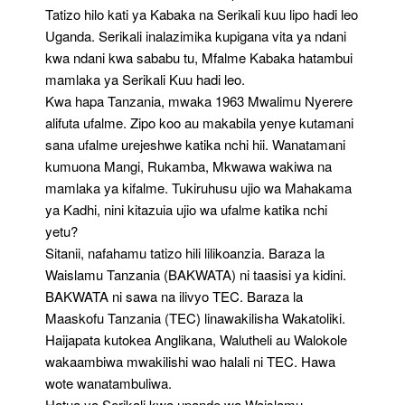
Tatizo hilo kati ya Kabaka na Serikali kuu lipo hadi leo
Uganda. Serikali inalazimika kupigana vita ya ndani
kwa ndani kwa sababu tu, Mfalme Kabaka hatambui
mamlaka ya Serikali Kuu hadi leo.
Kwa hapa Tanzania, mwaka 1963 Mwalimu Nyerere
alifuta ufalme. Zipo koo au makabila yenye kutamani
sana ufalme urejeshwe katika nchi hii. Wanatamani
kumuona Mangi, Rukamba, Mkwawa wakiwa na
mamlaka ya kifalme. Tukiruhusu ujio wa Mahakama
ya Kadhi, nini kitazuia ujio wa ufalme katika nchi
yetu?
Sitanii, nafahamu tatizo hili lilikoanzia. Baraza la
Waislamu Tanzania (BAKWATA) ni taasisi ya kidini.
BAKWATA ni sawa na ilivyo TEC. Baraza la
Maaskofu Tanzania (TEC) linawakilisha Wakatoliki.
Haijapata kutokea Anglikana, Walutheli au Walokole
wakaambiwa mwakilishi wao halali ni TEC. Hawa
wote wanatambuliwa.
Hatua ya Serikali kwa upande wa Waislamu