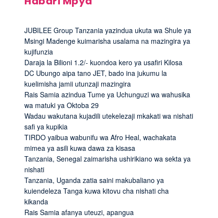
Habari Mpya
JUBILEE Group Tanzania yazindua ukuta wa Shule ya
Msingi Madenge kuimarisha usalama na mazingira ya
kujifunzia
Daraja la Bilioni 1.2/- kuondoa kero ya usafiri Kilosa
DC Ubungo aipa tano JET, bado ina jukumu la
kuelimisha jamii utunzaji mazingira
Rais Samia azindua Tume ya Uchunguzi wa wahusika
wa matuki ya Oktoba 29
Wadau wakutana kujadili utekelezaji mkakati wa nishati
safi ya kupikia
TIRDO yaibua wabunifu wa Afro Heal, wachakata
mimea ya asili kuwa dawa za kisasa
Tanzania, Senegal zaimarisha ushirikiano wa sekta ya
nishati
Tanzania, Uganda zatia saini makubaliano ya
kuiendeleza Tanga kuwa kitovu cha nishati cha
kikanda
Rais Samia afanya uteuzi, apangua