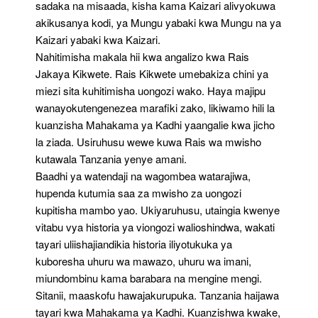
sadaka na misaada, kisha kama Kaizari alivyokuwa
akikusanya kodi, ya Mungu yabaki kwa Mungu na ya
Kaizari yabaki kwa Kaizari.
Nahitimisha makala hii kwa angalizo kwa Rais
Jakaya Kikwete. Rais Kikwete umebakiza chini ya
miezi sita kuhitimisha uongozi wako. Haya majipu
wanayokutengenezea marafiki zako, likiwamo hili la
kuanzisha Mahakama ya Kadhi yaangalie kwa jicho
la ziada. Usiruhusu wewe kuwa Rais wa mwisho
kutawala Tanzania yenye amani.
Baadhi ya watendaji na wagombea watarajiwa,
hupenda kutumia saa za mwisho za uongozi
kupitisha mambo yao. Ukiyaruhusu, utaingia kwenye
vitabu vya historia ya viongozi walioshindwa, wakati
tayari uliishajiandikia historia iliyotukuka ya
kuboresha uhuru wa mawazo, uhuru wa imani,
miundombinu kama barabara na mengine mengi.
Sitanii, maaskofu hawajakurupuka. Tanzania haijawa
tayari kwa Mahakama ya Kadhi. Kuanzishwa kwake,