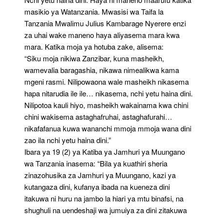
masikio ya Watanzania. Mwasisi wa Taifa la
Tanzania Mwalimu Julius Kambarage Nyerere enzi
za uhai wake maneno haya aliyasema mara kwa
mara. Katika moja ya hotuba zake, alisema:
“Siku moja nikiwa Zanzibar, kuna masheikh,
wamevalia baragashia, nikawa nimealikwa kama
mgeni rasmi. Nilipowaona wale masheikh nikasema
hapa nitarudia ile ile… nikasema, nchi yetu haina dini.
Nilipotoa kauli hiyo, masheikh wakainama kwa chini
chini wakisema astaghafruhai, astaghafurahi…
nikafafanua kuwa wananchi mmoja mmoja wana dini
zao ila nchi yetu haina dini.”
Ibara ya 19 (2) ya Katiba ya Jamhuri ya Muungano
wa Tanzania inasema: “Bila ya kuathiri sheria
zinazohusika za Jamhuri ya Muungano, kazi ya
kutangaza dini, kufanya ibada na kueneza dini
itakuwa ni huru na jambo la hiari ya mtu binafsi, na
shughuli na uendeshaji wa jumuiya za dini zitakuwa