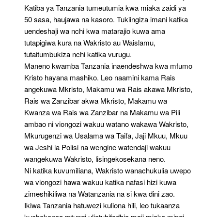
Katiba ya Tanzania tumeutumia kwa miaka zaidi ya
50 sasa, haujawa na kasoro. Tukiingiza imani katika
uendeshaji wa nchi kwa matarajio kuwa ama
tutapigiwa kura na Wakristo au Waislamu,
tutaitumbukiza nchi katika vurugu.
Maneno kwamba Tanzania inaendeshwa kwa mfumo
Kristo hayana mashiko. Leo naamini kama Rais
angekuwa Mkristo, Makamu wa Rais akawa Mkristo,
Rais wa Zanzibar akwa Mkristo, Makamu wa
Kwanza wa Rais wa Zanzibar na Makamu wa Pili
ambao ni viongozi wakuu watano wakawa Wakristo,
Mkurugenzi wa Usalama wa Taifa, Jaji Mkuu, Mkuu
wa Jeshi la Polisi na wengine watendaji wakuu
wangekuwa Wakristo, lisingekosekana neno.
Ni katika kuvumiliana, Wakristo wanachukulia uwepo
wa viongozi hawa wakuu katika nafasi hizi kuwa
zimeshikiliwa na Watanzania na si kwa dini zao.
Ikiwa Tanzania hatuwezi kuliona hili, leo tukaanza
kuchokonoa mtungi uliotuhifadhia maji miaka mingi,