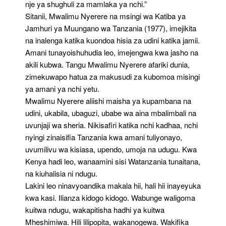
nje ya shughuli za mamlaka ya nchi.”
Sitanii, Mwalimu Nyerere na msingi wa Katiba ya
Jamhuri ya Muungano wa Tanzania (1977), imejikita
na inalenga katika kuondoa hisia za udini katika jamii.
Amani tunayoishuhudia leo, imejengwa kwa jasho na
akili kubwa. Tangu Mwalimu Nyerere afariki dunia,
zimekuwapo hatua za makusudi za kubomoa misingi
ya amani ya nchi yetu.
Mwalimu Nyerere aliishi maisha ya kupambana na
udini, ukabila, ubaguzi, ubabe wa aina mbalimbali na
uvunjaji wa sheria. Nikisafiri katika nchi kadhaa, nchi
nyingi zinaisifia Tanzania kwa amani tuliyonayo,
uvumilivu wa kisiasa, upendo, umoja na udugu. Kwa
Kenya hadi leo, wanaamini sisi Watanzania tunaitana,
na kiuhalisia ni ndugu.
Lakini leo ninavyoandika makala hii, hali hii inayeyuka
kwa kasi. Ilianza kidogo kidogo. Wabunge waligoma
kuitwa ndugu, wakapitisha hadhi ya kuitwa
Mheshimiwa. Hili lilipopita, wakanogewa. Wakifika