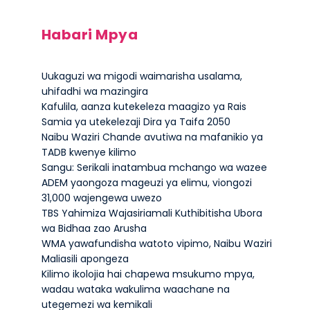
Habari Mpya
Uukaguzi wa migodi waimarisha usalama,
uhifadhi wa mazingira
Kafulila, aanza kutekeleza maagizo ya Rais
Samia ya utekelezaji Dira ya Taifa 2050
Naibu Waziri Chande avutiwa na mafanikio ya
TADB kwenye kilimo
Sangu: Serikali inatambua mchango wa wazee
ADEM yaongoza mageuzi ya elimu, viongozi
31,000 wajengewa uwezo
TBS Yahimiza Wajasiriamali Kuthibitisha Ubora
wa Bidhaa zao Arusha
WMA yawafundisha watoto vipimo, Naibu Waziri
Maliasili apongeza
Kilimo ikolojia hai chapewa msukumo mpya,
wadau wataka wakulima waachane na
utegemezi wa kemikali