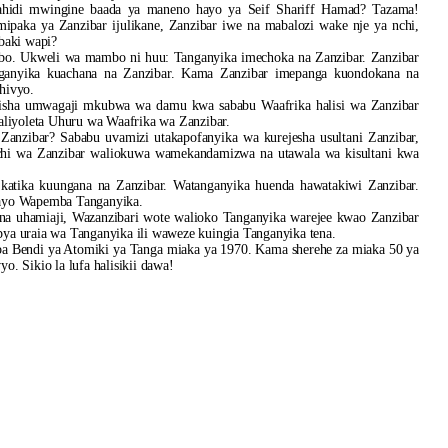
hahidi mwingine baada ya maneno hayo ya Seif Shariff Hamad? Tazama!
ipaka ya Zanzibar ijulikane, Zanzibar iwe na mabalozi wake nje ya nchi,
baki wapi?
mbo. Ukweli wa mambo ni huu: Tanganyika imechoka na Zanzibar. Zanzibar
nganyika kuachana na Zanzibar. Kama Zanzibar imepanga kuondokana na
hivyo.
ahusisha umwagaji mkubwa wa damu kwa sababu Waafrika halisi wa Zanzibar
yaliyoleta Uhuru wa Waafrika wa Zanzibar.
anzibar? Sababu uvamizi utakapofanyika wa kurejesha usultani Zanzibar,
nchi wa Zanzibar waliokuwa wamekandamizwa na utawala wa kisultani kwa
katika kuungana na Zanzibar. Watanganyika huenda hawatakiwi Zanzibar.
 nayo Wapemba Tanganyika.
 na uhamiaji, Wazanzibari wote walioko Tanganyika warejee kwao Zanzibar
 uraia wa Tanganyika ili waweze kuingia Tanganyika tena.
ba Bendi ya Atomiki ya Tanga miaka ya 1970. Kama sherehe za miaka 50 ya
 Sikio la lufa halisikii dawa!