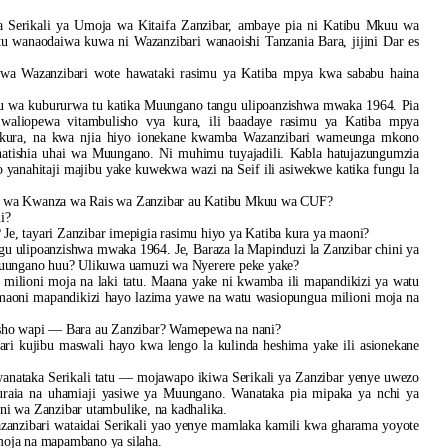
erikali ya Umoja wa Kitaifa Zanzibar, ambaye pia ni Katibu Mkuu wa
 wanaodaiwa kuwa ni Wazanzibari wanaoishi Tanzania Bara, jijini Dar es
uwa Wazanzibari wote hawataki rasimu ya Katiba mpya kwa sababu haina
u wa kubururwa tu katika Muungano tangu ulipoanzishwa mwaka 1964. Pia
 waliopewa vitambulisho vya kura, ili baadaye rasimu ya Katiba mpya
 kura, na kwa njia hiyo ionekane kwamba Wazanzibari wameunga mkono
atishia uhai wa Muungano. Ni muhimu tuyajadili. Kabla hatujazungumzia
 yanahitaji majibu yake kuwekwa wazi na Seif ili asiwekwe katika fungu la
u wa Kwanza wa Rais wa Zanzibar au Katibu Mkuu wa CUF?
i?
Je, tayari Zanzibar imepigia rasimu hiyo ya Katiba kura ya maoni?
 ulipoanzishwa mwaka 1964. Je, Baraza la Mapinduzi la Zanzibar chini ya
uungano huu? Ulikuwa uamuzi wa Nyerere peke yake?
milioni moja na laki tatu. Maana yake ni kwamba ili mapandikizi ya watu
maoni mapandikizi hayo lazima yawe na watu wasiopungua milioni moja na
sho wapi — Bara au Zanzibar? Wamepewa na nani?
ri kujibu maswali hayo kwa lengo la kulinda heshima yake ili asionekane
anataka Serikali tatu — mojawapo ikiwa Serikali ya Zanzibar yenye uwezo
uraia na uhamiaji yasiwe ya Muungano. Wanataka pia mipaka ya nchi ya
ni wa Zanzibar utambulike, na kadhalika.
nzibari wataidai Serikali yao yenye mamlaka kamili kwa gharama yoyote
amoja na mapambano ya silaha.