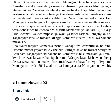
Ukweli kwamba Zanzibar haihitaji Muungano tuna haja gani ya us
Zanzibar inataka masuala ya uraia na uhamiaji yasiwe ya Muungano, m
utamaduni wa Zanzibar utambulike, na kadhalika. Hapo Muungano ume
Watanzania hatuna sababu tena ya kuendelea kufichana ukweli wa ma
ni walalamishi wasiochoka kulalamika. Sasa umefika wakati wa Ta
Muungano kwa lengo la kurejesha Zanzibar utawala wa kisultani na iwe 
Sisi sote tunajua kuwa kitendo cha kurejesha usultani Zanzibar kit
watakiona kuwa ni kitendo cha kusaliti Mapinduzi ya Januari 12, 1964 
Hivi kwanini iwekwe mipaka ya wazi ya kutenganisha Tanganyika na Z
Tanganyika isivuke mipaka kuingia Zanzibar kutetea uhuru wa wana
miaka 132.
Leo Watanganyika wamefika mahali wanajiuliza wananufaika na nini 
Hawana miradi yoyote kule Zanzibar ikilinganishwa na miradi waliyo
Bora sasa Tanganyika ikubaliane na Zanzibar kuhusu masuala ya uraia
kwa kuwa watakuwa wahamiaji haramu. Warejee kwao kisha waombe upya
“Anza wewe nami namaliza, bora tusielewane vibaya,” ndivyo ilivyoim
Muungano mwaka 2014 zitakuwa za kuungana, na Muungano na iwe hivyo.
Post Views:
493
Share this:
Facebook
X