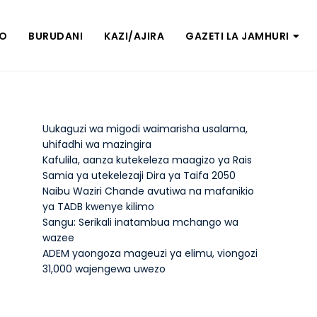
ZO
BURUDANI
KAZI/AJIRA
GAZETI LA JAMHURI
Uukaguzi wa migodi waimarisha usalama,
uhifadhi wa mazingira
Kafulila, aanza kutekeleza maagizo ya Rais
Samia ya utekelezaji Dira ya Taifa 2050
Naibu Waziri Chande avutiwa na mafanikio
ya TADB kwenye kilimo
Sangu: Serikali inatambua mchango wa
wazee
ADEM yaongoza mageuzi ya elimu, viongozi
31,000 wajengewa uwezo