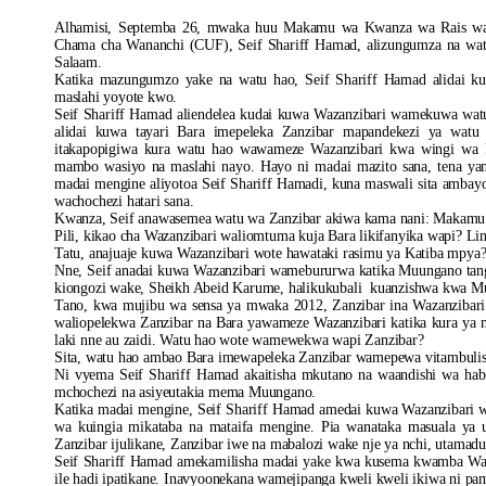
Alhamisi, Septemba 26, mwaka huu Makamu wa Kwanza wa Rais wa S
Chama cha Wananchi (CUF), Seif Shariff Hamad, alizungumza na watu
Salaam.
Katika mazungumzo yake na watu hao, Seif Shariff Hamad alidai k
maslahi yoyote kwo.
Seif Shariff Hamad aliendelea kudai kuwa Wazanzibari wamekuwa wat
alidai kuwa tayari Bara imepeleka Zanzibar mapandekezi ya watu
itakapopigiwa kura watu hao wawameze Wazanzibari kwa wingi wa
mambo wasiyo na maslahi nayo. Hayo ni madai mazito sana, tena yan
madai mengine aliyotoa Seif Shariff Hamadi, kuna maswali sita ambayo
wachochezi hatari sana.
Kwanza, Seif anawasemea watu wa Zanzibar akiwa kama nani: Makam
Pili, kikao cha Wazanzibari waliomtuma kuja Bara likifanyika wapi? Lin
Tatu, anajuaje kuwa Wazanzibari wote hawataki rasimu ya Katiba mpya? 
Nne, Seif anadai kuwa Wazanzibari wamebururwa katika Muungano tangu
kiongozi wake, Sheikh Abeid Karume, halikukubali kuanzishwa kwa M
Tano, kwa mujibu wa sensa ya mwaka 2012, Zanzibar ina Wazanzibari 
waliopelekwa Zanzibar na Bara yawameze Wazanzibari katika kura ya 
laki nne au zaidi. Watu hao wote wamewekwa wapi Zanzibar?
Sita, watu hao ambao Bara imewapeleka Zanzibar wamepewa vitambuli
Ni vyema Seif Shariff Hamad akaitisha mkutano na waandishi wa haba
mchochezi na asiyeutakia mema Muungano.
Katika madai mengine, Seif Shariff Hamad amedai kuwa Wazanzibari w
wa kuingia mikataba na mataifa mengine. Pia wanataka masuala ya 
Zanzibar ijulikane, Zanzibar iwe na mabalozi wake nje ya nchi, utamadu
Seif Shariff Hamad amekamilisha madai yake kwa kusema kwamba Waza
ile hadi ipatikane. Inavyoonekana wamejipanga kweli kweli ikiwa ni p