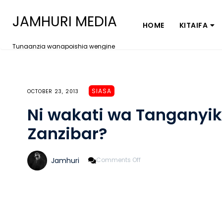
JAMHURI MEDIA
HOME
KITAIFA
Tunaanzia wanapoishia wengine
SIASA
OCTOBER 23, 2013
Ni wakati wa Tanganyi
Zanzibar?
On
Jamhuri
Comments Off
Ni
Wakati
Wa
Tanganyika
Kuachana
Na
Zanzibar?