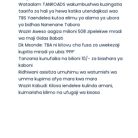
Wataalam TANROADS wakumbushwa kuzingatia
taarifa za hali ya hewa katika utendajikazi wao
TBS Yaendelea kutoa elimu ya alama ya ubora
ya bidhaa Nanenane Tabora
Waziri Aweso aagiza milioni 508 zipelekwe mradi
wa maji Gidas Babati
Dk Msonde: TBA ni kitovu cha fusa za uwekezaji
kupitia miradi ya ubia ‘PPP’
Tanzania kunufaika na bilioni 10/- za biashara ya
kaboni
Ridhiwani asisitiza umuhimu wa watumishi wa
umma kupima afya mara kwa mara
Waziri Kabudi: Kilosa iendelee kulinda amani,
kuimarisha kilimo na ufugaji wa kisasa