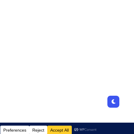
Designed by
JamhuriMedia