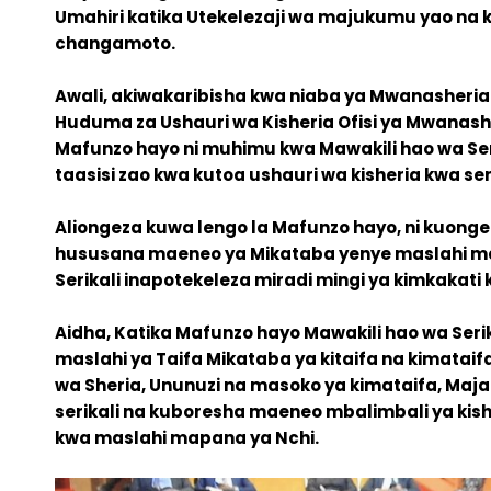
Umahiri katika Utekelezaji wa majukumu yao na ku
changamoto.
Awali, akiwakaribisha kwa niaba ya Mwanasheria 
Huduma za Ushauri wa Kisheria Ofisi ya Mwanash
Mafunzo hayo ni muhimu kwa Mawakili hao wa Se
taasisi zao kwa kutoa ushauri wa kisheria kwa ser
Aliongeza kuwa lengo la Mafunzo hayo, ni kuong
hususana maeneo ya Mikataba yenye maslahi ma
Serikali inapotekeleza miradi mingi ya kimkakati k
Aidha, Katika Mafunzo hayo Mawakili hao wa Se
maslahi ya Taifa Mikataba ya kitaifa na kimataif
wa Sheria, Ununuzi na masoko ya kimataifa, Maja
serikali na kuboresha maeneo mbalimbali ya kis
kwa maslahi mapana ya Nchi.