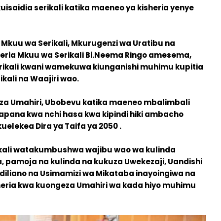
isaidia serikali katika maeneo ya kisheria yenye
Mkuu wa Serikali, Mkurugenzi wa Uratibu na
eria Mkuu wa Serikali Bi.Neema Ringo amesema,
rikali kwani wamekuwa kiunganishi muhimu kupitia
ikali na Waajiri wao.
eza Umahiri, Ubobevu katika maeneo mbalimbali
pana kwa nchi hasa kwa kipindi hiki ambacho
uelekea Dira ya Taifa ya 2050 .
rikali watakumbushwa wajibu wao wa kulinda
a, pamoja na kulinda na kukuza Uwekezaji, Uandishi
diliano na Usimamizi wa Mikataba inayoingiwa na
heria kwa kuongeza Umahiri wa kada hiyo muhimu