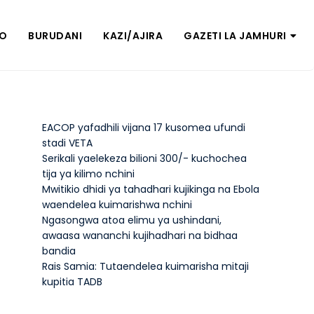
ZO
BURUDANI
KAZI/AJIRA
GAZETI LA JAMHURI
EACOP yafadhili vijana 17 kusomea ufundi
stadi VETA
Serikali yaelekeza bilioni 300/- kuchochea
tija ya kilimo nchini
Mwitikio dhidi ya tahadhari kujikinga na Ebola
waendelea kuimarishwa nchini
Ngasongwa atoa elimu ya ushindani,
awaasa wananchi kujihadhari na bidhaa
bandia
Rais Samia: Tutaendelea kuimarisha mitaji
kupitia TADB