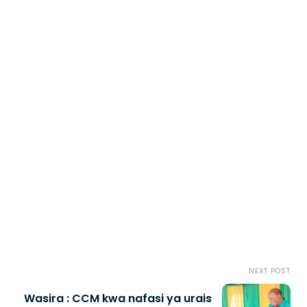
NEXT POST
Wasira : CCM kwa nafasi ya urais