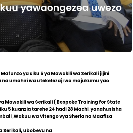
Mkuu yawaongezea uwezo
afunzo ya siku 5 ya Mawakili wa Serikali jijini
 na umahiri wa utekelezaji wa majukumu yao
a Mawakili wa Serikali ( Bespoke Training for State
siku 5 kuanzia tarehe 24 hadi 28 Machi, yanahusisha
mbali ,Wakuu wa Vitengo vya Sheria na Maafisa
 Serikali, ubobevu na