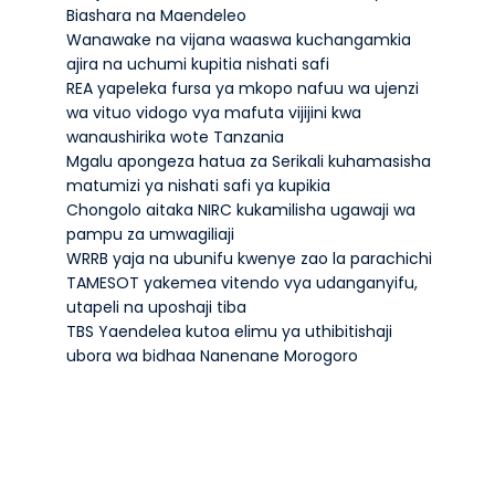
Biashara na Maendeleo
Wanawake na vijana waaswa kuchangamkia
ajira na uchumi kupitia nishati safi
REA yapeleka fursa ya mkopo nafuu wa ujenzi
wa vituo vidogo vya mafuta vijijini kwa
wanaushirika wote Tanzania
Mgalu apongeza hatua za Serikali kuhamasisha
matumizi ya nishati safi ya kupikia
Chongolo aitaka NIRC kukamilisha ugawaji wa
pampu za umwagiliaji
WRRB yaja na ubunifu kwenye zao la parachichi
TAMESOT yakemea vitendo vya udanganyifu,
utapeli na uposhaji tiba
TBS Yaendelea kutoa elimu ya uthibitishaji
ubora wa bidhaa Nanenane Morogoro