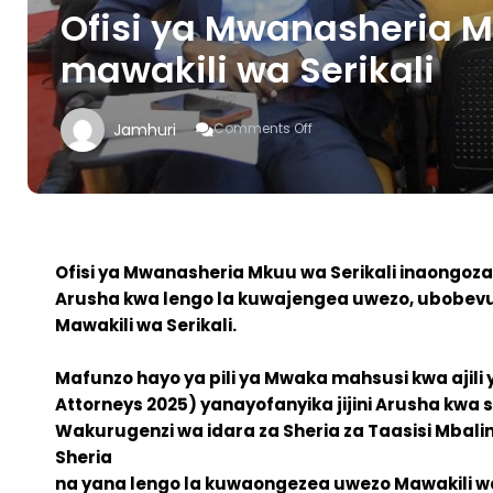
Ofisi ya Mwanasheria 
mawakili wa Serikali
On
Jamhuri
Comments Off
Ofisi
Ya
Mwanasheria
Mkuu
Yawaongezea
Uwezo
Mawakili
Ofisi ya Mwanasheria Mkuu wa Serikali inaongoza M
Wa
Arusha kwa lengo la kuwajengea uwezo, ubobevu
Serikali
Mawakili wa Serikali.
Mafunzo hayo ya pili ya Mwaka mahsusi kwa ajili y
Attorneys 2025) yanayofanyika jijini Arusha kwa 
Wakurugenzi wa idara za Sheria za Taasisi Mbali
Sheria
na yana lengo la kuwaongezea uwezo Mawakili wa