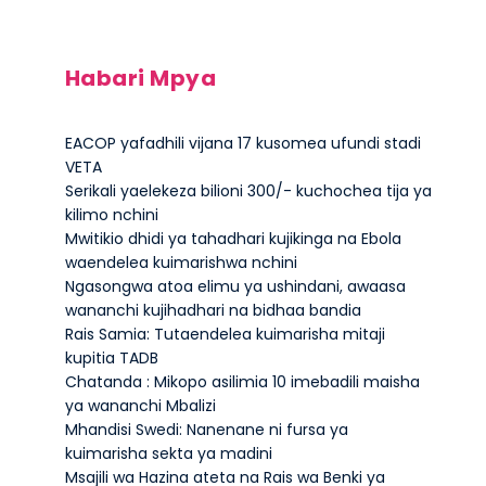
Habari Mpya
EACOP yafadhili vijana 17 kusomea ufundi stadi
VETA
Serikali yaelekeza bilioni 300/- kuchochea tija ya
kilimo nchini
Mwitikio dhidi ya tahadhari kujikinga na Ebola
waendelea kuimarishwa nchini
Ngasongwa atoa elimu ya ushindani, awaasa
wananchi kujihadhari na bidhaa bandia
Rais Samia: Tutaendelea kuimarisha mitaji
kupitia TADB
Chatanda : Mikopo asilimia 10 imebadili maisha
ya wananchi Mbalizi
Mhandisi Swedi: Nanenane ni fursa ya
kuimarisha sekta ya madini
Msajili wa Hazina ateta na Rais wa Benki ya