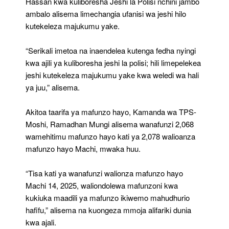
Hassan kwa kuliboresha Jeshi la Polisi nchini jambo
ambalo alisema limechangia ufanisi wa jeshi hilo
kutekeleza majukumu yake.
“Serikali imetoa na inaendelea kutenga fedha nyingi
kwa ajili ya kuliboresha jeshi la polisi; hili limepelekea
jeshi kutekeleza majukumu yake kwa weledi wa hali
ya juu,” alisema.
Akitoa taarifa ya mafunzo hayo, Kamanda wa TPS-
Moshi, Ramadhan Mungi alisema wanafunzi 2,068
wamehitimu mafunzo hayo kati ya 2,078 walioanza
mafunzo hayo Machi, mwaka huu.
“Tisa kati ya wanafunzi walionza mafunzo hayo
Machi 14, 2025, waliondolewa mafunzoni kwa
kukiuka maadili ya mafunzo ikiwemo mahudhurio
hafifu,” alisema na kuongeza mmoja alifariki dunia
kwa ajali.