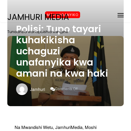
JAMHURI MEDIA
MAY 31, 2025
MCHANGANYIKO
Polisi: Tupo tayari
Tunaanzia wanapoishia wengine
kuhakikisha
uchaguzi
unafanyika kwa
amani na kwa haki
On
Comments Off
Jamhuri
Polisi:
Tupo
Tayari
Kuhakikisha
Uchaguzi
Unafanyika
Kwa
Na Mwandishi Wetu, JamhuriMedia, Moshi
Amani