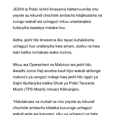
Na
JESHI la Polisi nchini limesema halitamvumilia mtu
Kwa
Haki
yeyote au kikundi chochote ambacho kitajihusisha na
vurugu wakati wa uchaguzi mkuu unaotarajiwa
kufanyika baadaye mwaka huu.
Aidha, jeshi hilo limesema liko tayari kuhakikisha
uchaguzi huo unafanyika kwa amani, utulivu na kwa
haki katika mchakato wake mzima.
Mkuu wa Operesheni na Mafunzo wa jeshi hilo,
Awadhi Juma Haji ametoa kauli hiyo wakati akifunga
mafunzo ya uongozi mdogo kwa jeshi hilo ngazi ya
Sajini iliyofanyika katika Shule ya Polisi Tanzania
Moshi (TPS-Moshi) mkoani Kilimanjaro.
“Hatutakuwa na muhali na mtu yeyote au kikundi
chochote ambacho kitataka kuvuruga uchaguzi
wakati wote wa kampeni, siku ya uchaguzi na hata