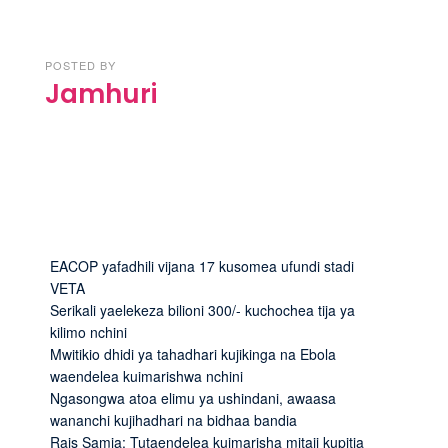
POSTED BY
Jamhuri
EACOP yafadhili vijana 17 kusomea ufundi stadi
VETA
Serikali yaelekeza bilioni 300/- kuchochea tija ya
kilimo nchini
Mwitikio dhidi ya tahadhari kujikinga na Ebola
waendelea kuimarishwa nchini
Ngasongwa atoa elimu ya ushindani, awaasa
wananchi kujihadhari na bidhaa bandia
Rais Samia: Tutaendelea kuimarisha mitaji kupitia