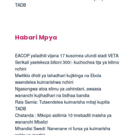
TADB
Habari Mpya
EACOP yafadhili vijana 17 kusomea ufundi stadi VETA
Serikali yaelekeza bilioni 300/- kuchochea tija ya kilimo
nchini
Mwitikio dhidi ya tahadhari kujikinga na Ebola
waendelea kuimarishwa nchini
Ngasongwa atoa elimu ya ushindani, awaasa
wananchi kujihadhari na bidhaa bandia
Rais Samia: Tutaendelea kuimarisha mitaji kupitia
TADB
Chatanda : Mikopo asilimia 10 imebadili maisha ya
wananchi Mbalizi
Mhandisi Swedi: Nanenane ni fursa ya kuimarisha