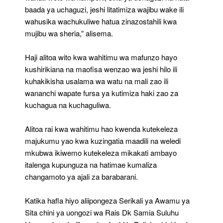
baada ya uchaguzi, jeshi litatimiza wajibu wake ili
wahusika wachukuliwe hatua zinazostahili kwa
mujibu wa sheria,” alisema.
Haji alitoa wito kwa wahitimu wa mafunzo hayo
kushirikiana na maofisa wenzao wa jeshi hilo ili
kuhakikisha usalama wa watu na mali zao ili
wananchi wapate fursa ya kutimiza haki zao za
kuchagua na kuchaguliwa.
Alitoa rai kwa wahitimu hao kwenda kutekeleza
majukumu yao kwa kuzingatia maadili na weledi
mkubwa ikiwemo kutekeleza mikakati ambayo
italenga kupunguza na hatimae kumaliza
changamoto ya ajali za barabarani.
Katika hafla hiyo aliipongeza Serikali ya Awamu ya
Sita chini ya uongozi wa Rais Dk Samia Suluhu