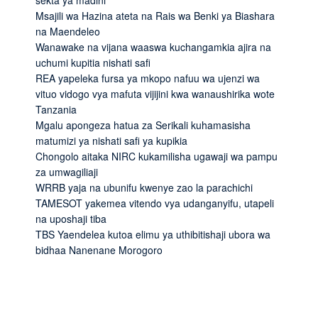
sekta ya madini
Msajili wa Hazina ateta na Rais wa Benki ya Biashara
na Maendeleo
Wanawake na vijana waaswa kuchangamkia ajira na
uchumi kupitia nishati safi
REA yapeleka fursa ya mkopo nafuu wa ujenzi wa
vituo vidogo vya mafuta vijijini kwa wanaushirika wote
Tanzania
Mgalu apongeza hatua za Serikali kuhamasisha
matumizi ya nishati safi ya kupikia
Chongolo aitaka NIRC kukamilisha ugawaji wa pampu
za umwagiliaji
WRRB yaja na ubunifu kwenye zao la parachichi
TAMESOT yakemea vitendo vya udanganyifu, utapeli
na uposhaji tiba
TBS Yaendelea kutoa elimu ya uthibitishaji ubora wa
bidhaa Nanenane Morogoro