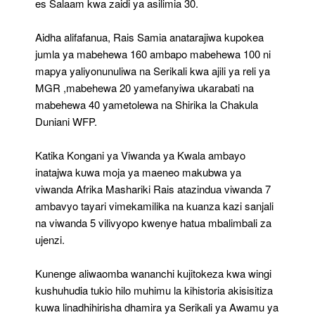
es Salaam kwa zaidi ya asilimia 30.
Aidha alifafanua, Rais Samia anatarajiwa kupokea
jumla ya mabehewa 160 ambapo mabehewa 100 ni
mapya yaliyonunuliwa na Serikali kwa ajili ya reli ya
MGR ,mabehewa 20 yamefanyiwa ukarabati na
mabehewa 40 yametolewa na Shirika la Chakula
Duniani WFP.
Katika Kongani ya Viwanda ya Kwala ambayo
inatajwa kuwa moja ya maeneo makubwa ya
viwanda Afrika Mashariki Rais atazindua viwanda 7
ambavyo tayari vimekamilika na kuanza kazi sanjali
na viwanda 5 vilivyopo kwenye hatua mbalimbali za
ujenzi.
Kunenge aliwaomba wananchi kujitokeza kwa wingi
kushuhudia tukio hilo muhimu la kihistoria akisisitiza
kuwa linadhihirisha dhamira ya Serikali ya Awamu ya