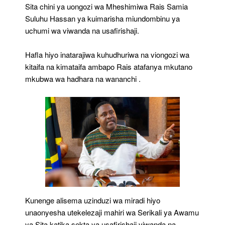
Sita chini ya uongozi wa Mheshimiwa Rais Samia
Suluhu Hassan ya kuimarisha miundombinu ya
uchumi wa viwanda na usafirishaji.
Hafla hiyo inatarajiwa kuhudhuriwa na viongozi wa
kitaifa na kimataifa ambapo Rais atafanya mkutano
mkubwa wa hadhara na wananchi .
Kunenge alisema uzinduzi wa miradi hiyo
unaonyesha utekelezaji mahiri wa Serikali ya Awamu
ya Sita katika sekta ya usafirishaji viwanda na