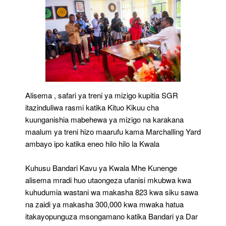
Alisema , safari ya treni ya mizigo kupitia SGR
itazinduliwa rasmi katika Kituo Kikuu cha
kuunganishia mabehewa ya mizigo na karakana
maalum ya treni hizo maarufu kama Marchalling Yard
ambayo ipo katika eneo hilo hilo la Kwala
Kuhusu Bandari Kavu ya Kwala Mhe Kunenge
alisema mradi huo utaongeza ufanisi mkubwa kwa
kuhudumia wastani wa makasha 823 kwa siku sawa
na zaidi ya makasha 300,000 kwa mwaka hatua
itakayopunguza msongamano katika Bandari ya Dar