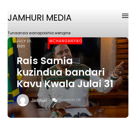
JAMHURI MEDIA
Tunaanzia wanapoishia wengine
JULY 22,
MCHANGANYIKO
2025
Rais Samia
kuzindua bandari
Kavu Kwala Julai 31
On
Comments Off
Jamhuri
Rais
Samia
Kuzindua
Bandari
Kavu
Kwala