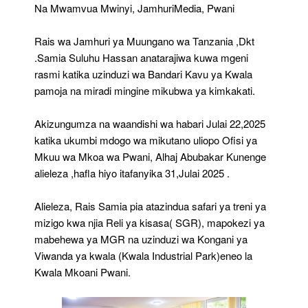
Julai
Na Mwamvua Mwinyi, JamhuriMedia, Pwani
31
Rais wa Jamhuri ya Muungano wa Tanzania ,Dkt
.Samia Suluhu Hassan anatarajiwa kuwa mgeni
rasmi katika uzinduzi wa Bandari Kavu ya Kwala
pamoja na miradi mingine mikubwa ya kimkakati.
Akizungumza na waandishi wa habari Julai 22,2025
katika ukumbi mdogo wa mikutano uliopo Ofisi ya
Mkuu wa Mkoa wa Pwani, Alhaj Abubakar Kunenge
alieleza ,hafla hiyo itafanyika 31,Julai 2025 .
Alieleza, Rais Samia pia atazindua safari ya treni ya
mizigo kwa njia Reli ya kisasa( SGR), mapokezi ya
mabehewa ya MGR na uzinduzi wa Kongani ya
Viwanda ya kwala (Kwala Industrial Park)eneo la
Kwala Mkoani Pwani.