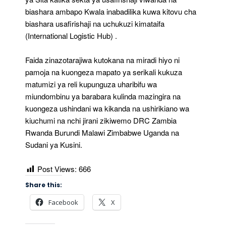
biashara ambapo Kwala inabadilika kuwa kitovu cha
biashara usafirishaji na uchukuzi kimataifa
(International Logistic Hub) .
Faida zinazotarajiwa kutokana na miradi hiyo ni
pamoja na kuongeza mapato ya serikali kukuza
matumizi ya reli kupunguza uharibifu wa
miundombinu ya barabara kulinda mazingira na
kuongeza ushindani wa kikanda na ushirikiano wa
kiuchumi na nchi jirani zikiwemo DRC Zambia
Rwanda Burundi Malawi Zimbabwe Uganda na
Sudani ya Kusini.
Post Views:
666
Share this:
Facebook
X