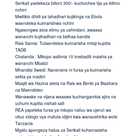
Serikali yaelekeza bilioni 300/- kuchochea tija ya kilimo
nchini
Mwitikio dhidi ya tahadhari kujikinga na Ebola
waendelea kuimarishwa nchini
Ngasongwa atoa elimu ya ushindani, awaasa
wananchi kujihadhari na bidhaa bandia
Rais Samia: Tutaendelea kuimarisha mitaji kupitia
TADB
Chatanda : Mikopo asilimia 10 imebadili maisha ya
wananchi Mbalizi
Mhandisi Swedi: Nanenane ni fursa ya kuimarisha
sekta ya madini
Msajili wa Hazina ateta na Rais wa Benki ya Biashara
na Maendeleo
Wanawake na vijana waaswa kuchangamkia ajira na
uchumi kupitia nishati safi
REA yapeleka fursa ya mkopo nafuu wa ujenzi wa
vituo vidogo vya mafuta vijijini kwa wanaushirika wote
Tanzania
Mgalu apongeza hatua za Serikali kuhamasisha