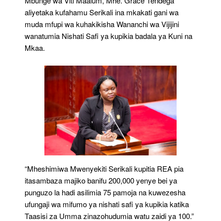
Mbunge wa Viti Maalum, Mhe. Grace Tendega
aliyetaka kufahamu Serikali ina mkakati gani wa
muda mfupi wa kuhakikisha Wananchi wa Vijijini
wanatumia Nishati Safi ya kupikia badala ya Kuni na
Mkaa.
“Mheshimiwa Mwenyekiti Serikali kupitia REA pia
itasambaza majiko banifu 200,000 yenye bei ya
punguzo la hadi asilimia 75 pamoja na kuwezesha
ufungaji wa mifumo ya nishati safi ya kupikia katika
Taasisi za Umma zinazohudumia watu zaidi ya 100.”