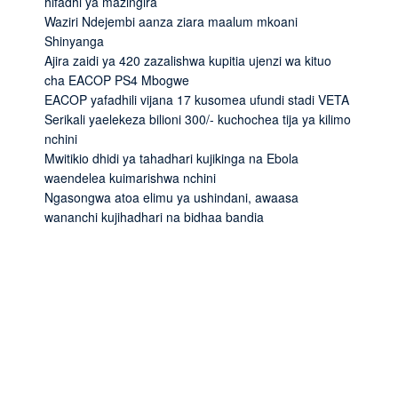
hifadhi ya mazingira
Waziri Ndejembi aanza ziara maalum mkoani
Shinyanga
Ajira zaidi ya 420 zazalishwa kupitia ujenzi wa kituo
cha EACOP PS4 Mbogwe
EACOP yafadhili vijana 17 kusomea ufundi stadi VETA
Serikali yaelekeza bilioni 300/- kuchochea tija ya kilimo
nchini
Mwitikio dhidi ya tahadhari kujikinga na Ebola
waendelea kuimarishwa nchini
Ngasongwa atoa elimu ya ushindani, awaasa
wananchi kujihadhari na bidhaa bandia