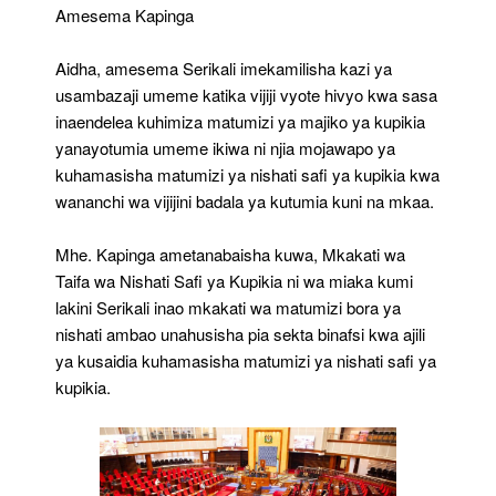
Amesema Kapinga
Aidha, amesema Serikali imekamilisha kazi ya
usambazaji umeme katika vijiji vyote hivyo kwa sasa
inaendelea kuhimiza matumizi ya majiko ya kupikia
yanayotumia umeme ikiwa ni njia mojawapo ya
kuhamasisha matumizi ya nishati safi ya kupikia kwa
wananchi wa vijijini badala ya kutumia kuni na mkaa.
Mhe. Kapinga ametanabaisha kuwa, Mkakati wa
Taifa wa Nishati Safi ya Kupikia ni wa miaka kumi
lakini Serikali inao mkakati wa matumizi bora ya
nishati ambao unahusisha pia sekta binafsi kwa ajili
ya kusaidia kuhamasisha matumizi ya nishati safi ya
kupikia.