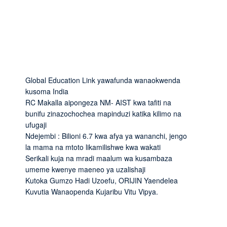
Global Education Link yawafunda wanaokwenda
kusoma India
RC Makalla aipongeza NM- AIST kwa tafiti na
bunifu zinazochochea mapinduzi katika kilimo na
ufugaji
Ndejembi : Bilioni 6.7 kwa afya ya wananchi, jengo
la mama na mtoto likamilishwe kwa wakati
Serikali kuja na mradi maalum wa kusambaza
umeme kwenye maeneo ya uzalishaji
Kutoka Gumzo Hadi Uzoefu, ORIJIN Yaendelea
Kuvutia Wanaopenda Kujaribu Vitu Vipya.