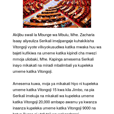
Akijibu swali la Mbunge wa Mbulu, Mhe. Zacharia
Isaay aliyeuliza Serikali imejipangaje kuhakikisha
Vitongoji vyote vilivyokusudiwa katika mwaka huu wa
bajeti kufikiwa na umeme katika kipindi cha mwezi
mmoja uliobaki, Mhe. Kapinga amesema Serikali
inayo mikakati na miradi mbalimbali ya kupeleka
umeme katika Vitongoji.
Amesema kuwa, moja ya mikakati hiyo ni kupeleka
umeme katika Vitongoji 15 kwa kila Jimbo, na pia
Serikali imekuja na mkakati wa kupeleka umeme
katika Vitongoji 20,000 ambapo awamu ya kwanza
inaanza kupeleka umeme katika Vitongoji 9000 na
hatua iliyopo ni utafutajj wa wakandarasi.