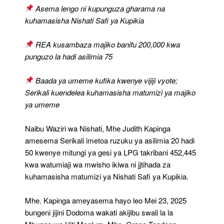
Hadi
Asema lengo ni kupunguza gharama na
50
kuhamasisha Nishati Safi ya Kupikia
Kwenye
Mitungi
Ya
REA kusambaza majiko banifu 200,000 kwa
Gesi
punguzo la hadi asilimia 75
Laki
4.4-
Baada ya umeme kufika kwenye vijiji vyote;
Kapinga
Serikali kuendelea kuhamasisha matumizi ya majiko
ya umeme
Naibu Waziri wa Nishati, Mhe Judith Kapinga
amesema Serikali imetoa ruzuku ya asilimia 20 hadi
50 kwenye mitungi ya gesi ya LPG takribani 452,445
kwa watumiaji wa mwisho ikiwa ni jjtihada za
kuhamasisha matumizi ya Nishati Safi ya Kupikia.
Mhe. Kapinga ameyasema hayo leo Mei 23, 2025
bungeni jijini Dodoma wakati akijibu swali la la