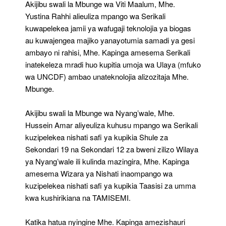
Akijibu swali la Mbunge wa Viti Maalum, Mhe.
Yustina Rahhi alieuliza mpango wa Serikali
kuwapelekea jamii ya wafugaji teknolojia ya biogas
au kuwajengea majiko yanayotumia samadi ya gesi
ambayo ni rahisi, Mhe. Kapinga amesema Serikali
inatekeleza mradi huo kupitia umoja wa Ulaya (mfuko
wa UNCDF) ambao unateknolojia alizozitaja Mhe.
Mbunge.
Akijibu swali la Mbunge wa Nyang’wale, Mhe.
Hussein Amar aliyeuliza kuhusu mpango wa Serikali
kuzipelekea nishati safi ya kupikia Shule za
Sekondari 19 na Sekondari 12 za bweni zilizo Wilaya
ya Nyang’wale ili kulinda mazingira, Mhe. Kapinga
amesema Wizara ya Nishati inaompango wa
kuzipelekea nishati safi ya kupikia Taasisi za umma
kwa kushirikiana na TAMISEMI.
Katika hatua nyingine Mhe. Kapinga amezishauri