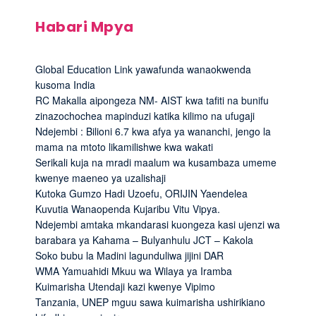
Habari Mpya
Global Education Link yawafunda wanaokwenda
kusoma India
RC Makalla aipongeza NM- AIST kwa tafiti na bunifu
zinazochochea mapinduzi katika kilimo na ufugaji
Ndejembi : Bilioni 6.7 kwa afya ya wananchi, jengo la
mama na mtoto likamilishwe kwa wakati
Serikali kuja na mradi maalum wa kusambaza umeme
kwenye maeneo ya uzalishaji
Kutoka Gumzo Hadi Uzoefu, ORIJIN Yaendelea
Kuvutia Wanaopenda Kujaribu Vitu Vipya.
Ndejembi amtaka mkandarasi kuongeza kasi ujenzi wa
barabara ya Kahama – Bulyanhulu JCT – Kakola
Soko bubu la Madini lagunduliwa jijini DAR
WMA Yamuahidi Mkuu wa Wilaya ya Iramba
Kuimarisha Utendaji kazi kwenye Vipimo
Tanzania, UNEP mguu sawa kuimarisha ushirikiano