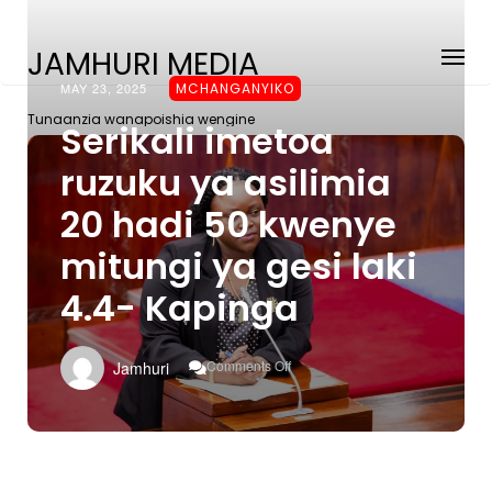
JAMHURI MEDIA
MAY 23, 2025
MCHANGANYIKO
Tunaanzia wanapoishia wengine
Serikali imetoa
ruzuku ya asilimia
20 hadi 50 kwenye
mitungi ya gesi laki
4.4- Kapinga
On
Comments Off
Jamhuri
Serikali
Imetoa
Ruzuku
Ya
Asilimia
20