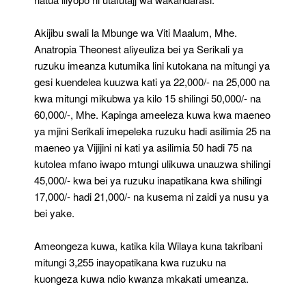
Akijibu swali la Mbunge wa Viti Maalum, Mhe.
Anatropia Theonest aliyeuliza bei ya Serikali ya
ruzuku imeanza kutumika lini kutokana na mitungi ya
gesi kuendelea kuuzwa kati ya 22,000/- na 25,000 na
kwa mitungi mikubwa ya kilo 15 shilingi 50,000/- na
60,000/-, Mhe. Kapinga ameeleza kuwa kwa maeneo
ya mjini Serikali imepeleka ruzuku hadi asilimia 25 na
maeneo ya Vijijini ni kati ya asilimia 50 hadi 75 na
kutolea mfano iwapo mtungi ulikuwa unauzwa shilingi
45,000/- kwa bei ya ruzuku inapatikana kwa shilingi
17,000/- hadi 21,000/- na kusema ni zaidi ya nusu ya
bei yake.
Ameongeza kuwa, katika kila Wilaya kuna takribani
mitungi 3,255 inayopatikana kwa ruzuku na
kuongeza kuwa ndio kwanza mkakati umeanza.