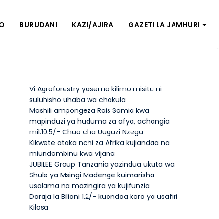
ZO
BURUDANI
KAZI/AJIRA
GAZETI LA JAMHURI
Vi Agroforestry yasema kilimo misitu ni
suluhisho uhaba wa chakula
Mashili ampongeza Rais Samia kwa
mapinduzi ya huduma za afya, achangia
mil.10.5/- Chuo cha Uuguzi Nzega
Kikwete ataka nchi za Afrika kujiandaa na
miundombinu kwa vijana
JUBILEE Group Tanzania yazindua ukuta wa
Shule ya Msingi Madenge kuimarisha
usalama na mazingira ya kujifunzia
Daraja la Bilioni 1.2/- kuondoa kero ya usafiri
Kilosa