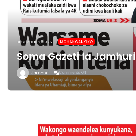
MCHANGANYIKO
DECEMBER 8, 2025
Soma Gazeti la Jamhuri
On
Jamhuri
Comments Off
Soma
Gazeti
La
Jamhuri
Desemba
9
–
15,
2025