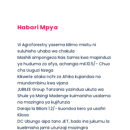
Habari Mpya
Vi Agroforestry yasema kilimo misitu ni
suluhisho uhaba wa chakula
Mashili ampongeza Rais Samia kwa mapinduzi
ya huduma za afya, achangia mil.10.5/- Chuo
cha Uuguzi Nzega
Kikwete ataka nchi za Afrika kujiandaa na
miundombinu kwa vijana
JUBILEE Group Tanzania yazindua ukuta wa
Shule ya Msingi Madenge kuimarisha usalama
na mazingira ya kujifunzia
Daraja la Bilioni 1.2/- kuondoa kero ya usafiri
Kilosa
DC Ubungo aipa tano JET, bado ina jukumu la
kuelimisha jamii utunzaji mazingira