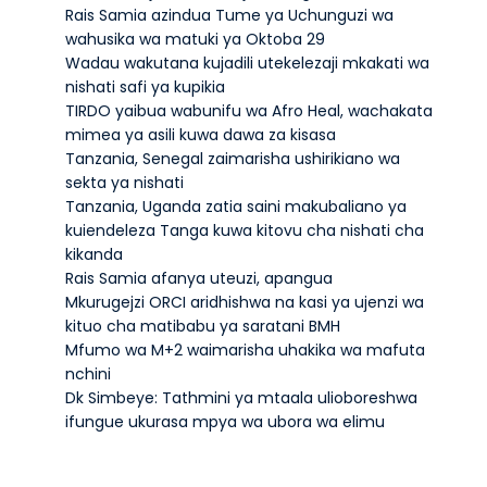
Rais Samia azindua Tume ya Uchunguzi wa
wahusika wa matuki ya Oktoba 29
Wadau wakutana kujadili utekelezaji mkakati wa
nishati safi ya kupikia
TIRDO yaibua wabunifu wa Afro Heal, wachakata
mimea ya asili kuwa dawa za kisasa
Tanzania, Senegal zaimarisha ushirikiano wa
sekta ya nishati
Tanzania, Uganda zatia saini makubaliano ya
kuiendeleza Tanga kuwa kitovu cha nishati cha
kikanda
Rais Samia afanya uteuzi, apangua
Mkurugejzi ORCI aridhishwa na kasi ya ujenzi wa
kituo cha matibabu ya saratani BMH
Mfumo wa M+2 waimarisha uhakika wa mafuta
nchini
Dk Simbeye: Tathmini ya mtaala ulioboreshwa
ifungue ukurasa mpya wa ubora wa elimu