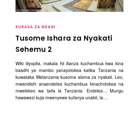
KURASA ZA NDANI
Tusome Ishara za Nyakati
Sehemu 2
Wiki iliyopita, makala hii ilianza kuchambua kwa kina
baadhi ya mambo yanayotokea katika Tanzania na
kuwataka Watanzania kusoma alama za nyakati. Leo,
mwandishi anaendelea kuchambua kinachotokea na
mwelekeo wa taifa la Tanzania. Endelea… Mungu
hawawezi kuja mwenyewe kufanya unabii, la…