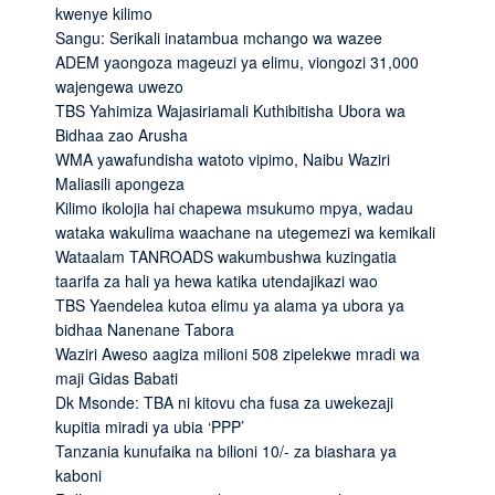
kwenye kilimo
Sangu: Serikali inatambua mchango wa wazee
ADEM yaongoza mageuzi ya elimu, viongozi 31,000
wajengewa uwezo
TBS Yahimiza Wajasiriamali Kuthibitisha Ubora wa
Bidhaa zao Arusha
WMA yawafundisha watoto vipimo, Naibu Waziri
Maliasili apongeza
Kilimo ikolojia hai chapewa msukumo mpya, wadau
wataka wakulima waachane na utegemezi wa kemikali
Wataalam TANROADS wakumbushwa kuzingatia
taarifa za hali ya hewa katika utendajikazi wao
TBS Yaendelea kutoa elimu ya alama ya ubora ya
bidhaa Nanenane Tabora
Waziri Aweso aagiza milioni 508 zipelekwe mradi wa
maji Gidas Babati
Dk Msonde: TBA ni kitovu cha fusa za uwekezaji
kupitia miradi ya ubia ‘PPP’
Tanzania kunufaika na bilioni 10/- za biashara ya
kaboni