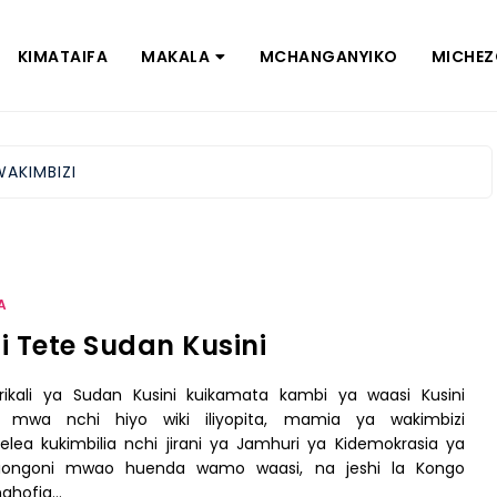
KIMATAIFA
MAKALA
MCHANGANYIKO
MICHE
WAKIMBIZI
A
ni Tete Sudan Kusini
ikali ya Sudan Kusini kuikamata kambi ya waasi Kusini
i mwa nchi hiyo wiki iliyopita, mamia ya wakimbizi
ea kukimbilia nchi jirani ya Jamhuri ya Kidemokrasia ya
iongoni mwao huenda wamo waasi, na jeshi la Kongo
nahofia…