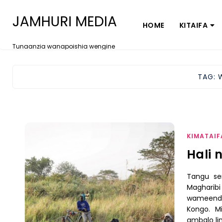
JAMHURI MEDIA
HOME
KITAIFA
Tunaanzia wanapoishia wengine
TAG:
KIMATAIF
Hali 
Tangu ser
Magharib
wameendel
Kongo. M
ambalo li