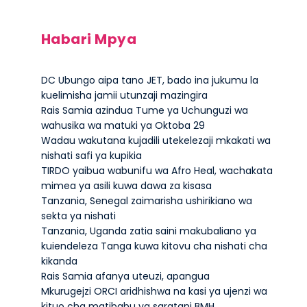
Habari Mpya
DC Ubungo aipa tano JET, bado ina jukumu la
kuelimisha jamii utunzaji mazingira
Rais Samia azindua Tume ya Uchunguzi wa
wahusika wa matuki ya Oktoba 29
Wadau wakutana kujadili utekelezaji mkakati wa
nishati safi ya kupikia
TIRDO yaibua wabunifu wa Afro Heal, wachakata
mimea ya asili kuwa dawa za kisasa
Tanzania, Senegal zaimarisha ushirikiano wa
sekta ya nishati
Tanzania, Uganda zatia saini makubaliano ya
kuiendeleza Tanga kuwa kitovu cha nishati cha
kikanda
Rais Samia afanya uteuzi, apangua
Mkurugejzi ORCI aridhishwa na kasi ya ujenzi wa
kituo cha matibabu ya saratani BMH