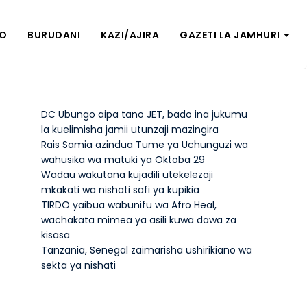
ZO
BURUDANI
KAZI/AJIRA
GAZETI LA JAMHURI
DC Ubungo aipa tano JET, bado ina jukumu
la kuelimisha jamii utunzaji mazingira
Rais Samia azindua Tume ya Uchunguzi wa
wahusika wa matuki ya Oktoba 29
Wadau wakutana kujadili utekelezaji
mkakati wa nishati safi ya kupikia
TIRDO yaibua wabunifu wa Afro Heal,
wachakata mimea ya asili kuwa dawa za
kisasa
Tanzania, Senegal zaimarisha ushirikiano wa
sekta ya nishati