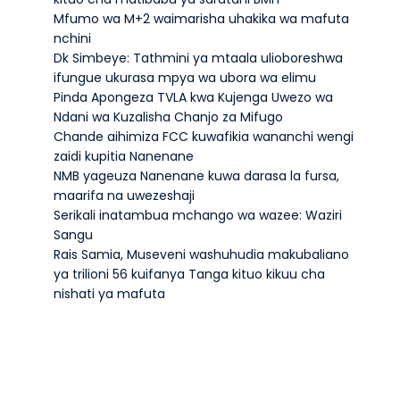
Mfumo wa M+2 waimarisha uhakika wa mafuta
nchini
Dk Simbeye: Tathmini ya mtaala ulioboreshwa
ifungue ukurasa mpya wa ubora wa elimu
Pinda Apongeza TVLA kwa Kujenga Uwezo wa
Ndani wa Kuzalisha Chanjo za Mifugo
Chande aihimiza FCC kuwafikia wananchi wengi
zaidi kupitia Nanenane
NMB yageuza Nanenane kuwa darasa la fursa,
maarifa na uwezeshaji
Serikali inatambua mchango wa wazee: Waziri
Sangu
Rais Samia, Museveni washuhudia makubaliano
ya trilioni 56 kuifanya Tanga kituo kikuu cha
nishati ya mafuta