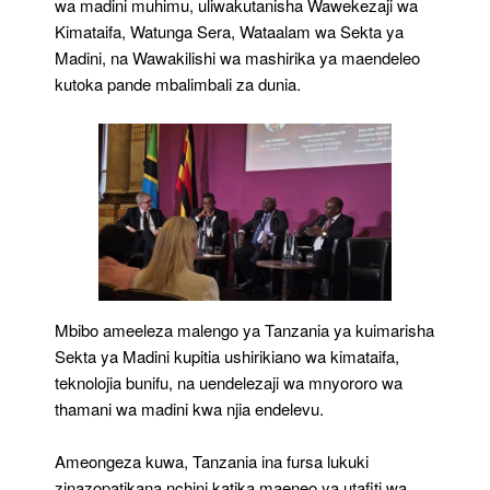
wa madini muhimu, uliwakutanisha Wawekezaji wa
Kimataifa, Watunga Sera, Wataalam wa Sekta ya
Madini, na Wawakilishi wa mashirika ya maendeleo
kutoka pande mbalimbali za dunia.
Mbibo ameeleza malengo ya Tanzania ya kuimarisha
Sekta ya Madini kupitia ushirikiano wa kimataifa,
teknolojia bunifu, na uendelezaji wa mnyororo wa
thamani wa madini kwa njia endelevu.
Ameongeza kuwa, Tanzania ina fursa lukuki
zinazopatikana nchini katika maeneo ya utafiti wa