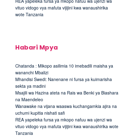
REA yapeleka fursa ya mkopo nafuu wa ujenzi wa
vituo vidogo vya mafuta vijijini kwa wanaushirika
wote Tanzania
Habari Mpya
Chatanda : Mikopo asilimia 10 imebadili maisha ya
wananchi Mbalizi
Mhandisi Swedi: Nanenane ni fursa ya kuimarisha
sekta ya madini
Msajili wa Hazina ateta na Rais wa Benki ya Biashara
na Maendeleo
Wanawake na vijana waaswa kuchangamkia ajira na
uchumi kupitia nishati safi
REA yapeleka fursa ya mkopo nafuu wa ujenzi wa
vituo vidogo vya mafuta vijijini kwa wanaushirika wote
Tanzania