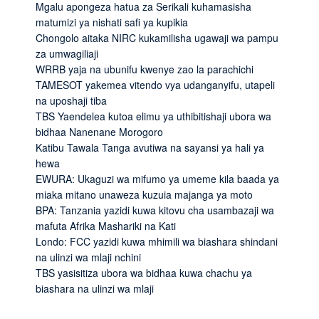
Mgalu apongeza hatua za Serikali kuhamasisha
matumizi ya nishati safi ya kupikia
Chongolo aitaka NIRC kukamilisha ugawaji wa pampu
za umwagiliaji
WRRB yaja na ubunifu kwenye zao la parachichi
TAMESOT yakemea vitendo vya udanganyifu, utapeli
na uposhaji tiba
TBS Yaendelea kutoa elimu ya uthibitishaji ubora wa
bidhaa Nanenane Morogoro
Katibu Tawala Tanga avutiwa na sayansi ya hali ya
hewa
EWURA: Ukaguzi wa mifumo ya umeme kila baada ya
miaka mitano unaweza kuzuia majanga ya moto
BPA: Tanzania yazidi kuwa kitovu cha usambazaji wa
mafuta Afrika Mashariki na Kati
Londo: FCC yazidi kuwa mhimili wa biashara shindani
na ulinzi wa mlaji nchini
TBS yasisitiza ubora wa bidhaa kuwa chachu ya
biashara na ulinzi wa mlaji