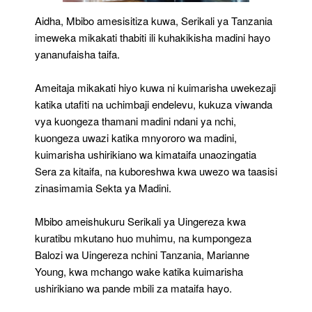
Aidha, Mbibo amesisitiza kuwa, Serikali ya Tanzania
imeweka mikakati thabiti ili kuhakikisha madini hayo
yananufaisha taifa.
Ameitaja mikakati hiyo kuwa ni kuimarisha uwekezaji
katika utafiti na uchimbaji endelevu, kukuza viwanda
vya kuongeza thamani madini ndani ya nchi,
kuongeza uwazi katika mnyororo wa madini,
kuimarisha ushirikiano wa kimataifa unaozingatia
Sera za kitaifa, na kuboreshwa kwa uwezo wa taasisi
zinasimamia Sekta ya Madini.
Mbibo ameishukuru Serikali ya Uingereza kwa
kuratibu mkutano huo muhimu, na kumpongeza
Balozi wa Uingereza nchini Tanzania, Marianne
Young, kwa mchango wake katika kuimarisha
ushirikiano wa pande mbili za mataifa hayo.