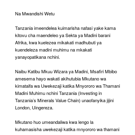
Mnyororo
Madini
Na Mwandishi Wetu
Muhimu
London
Tanzania imeendelea kuimarisha nafasi yake kama
kitovu cha maendeleo ya Sekta ya Madini barani
Afrika, kwa kuelezea mikakati madhubuti ya
kuendeleza madini muhimu na mkakati
yanayopatikana nchini.
Naibu Katibu Mkuu Wizara ya Madini, Msafiri Mbibo
amesema hayo wakati akihutubia Mkutano wa
kimataifa wa Uwekezaji katika Mnyororo wa Thamani
Madini Muhimu nchini Tanzania (Investing in
Tanzania’s Minerals Value Chain) unaofanyika jijini
London, Uingereza.
Mkutano huo umeandaliwa kwa lengo la
kuhamasisha uwekezaji katika mnyororo wa thamani