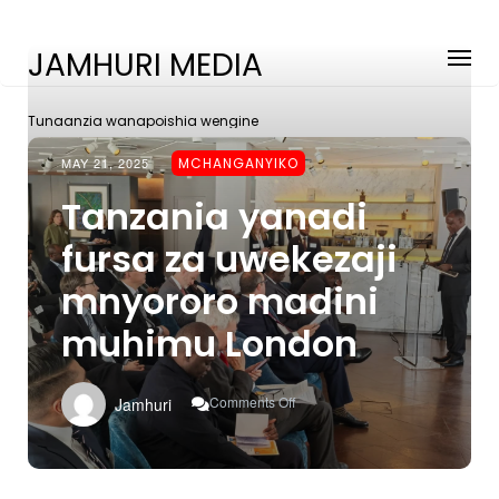
JAMHURI MEDIA
Tunaanzia wanapoishia wengine
MAY 21, 2025
MCHANGANYIKO
Tanzania yanadi
fursa za uwekezaji
mnyororo madini
muhimu London
On
Comments Off
Jamhuri
Tanzania
Yanadi
Fursa
Za
Uwekezaji