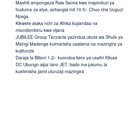
Mashili ampongeza Rais Samia kwa mapinduzi ya
huduma za afya, achangia mil.10.5/- Chuo cha Uuguzi
Nzega
Kikwete ataka nchi za Afrika kujiandaa na
miundombinu kwa vijana
JUBILEE Group Tanzania yazindua ukuta wa Shule ya
Msingi Madenge kuimarisha usalama na mazingira ya
kujifunzia
Daraja la Bilioni 1.2/- kuondoa kero ya usafiri Kilosa
DC Ubungo aipa tano JET, bado ina jukumu la
kuelimisha jamii utunzaji mazingira