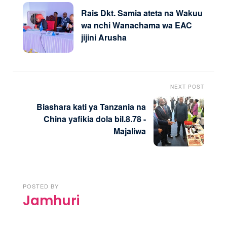
Rais Dkt. Samia ateta na Wakuu
wa nchi Wanachama wa EAC
jijini Arusha
NEXT POST
Biashara kati ya Tanzania na
China yafikia dola bil.8.78 -
Majaliwa
POSTED BY
Jamhuri