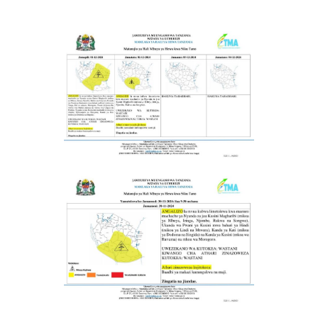
Mbaya
Kwa
Siku
Tano
Kwa
Mikoa
11