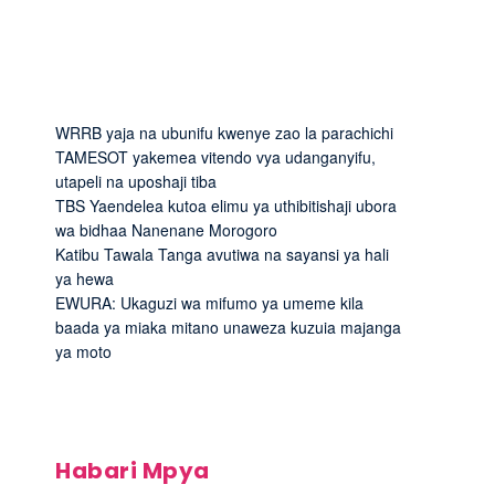
WRRB yaja na ubunifu kwenye zao la parachichi
TAMESOT yakemea vitendo vya udanganyifu,
utapeli na uposhaji tiba
TBS Yaendelea kutoa elimu ya uthibitishaji ubora
wa bidhaa Nanenane Morogoro
Katibu Tawala Tanga avutiwa na sayansi ya hali
ya hewa
EWURA: Ukaguzi wa mifumo ya umeme kila
baada ya miaka mitano unaweza kuzuia majanga
ya moto
Habari Mpya