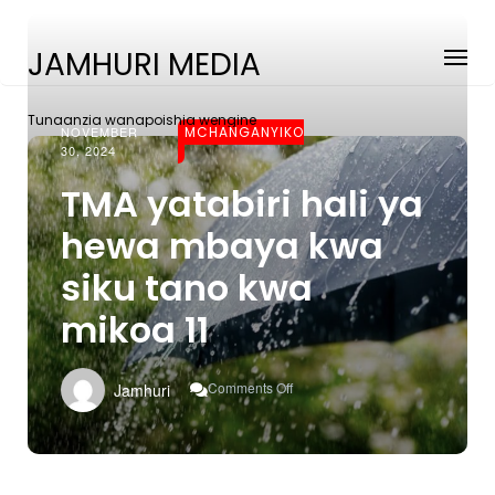
JAMHURI MEDIA
Tunaanzia wanapoishia wengine
NOVEMBER
MCHANGANYIKO
30, 2024
TMA yatabiri hali ya
hewa mbaya kwa
siku tano kwa
mikoa 11
On
Comments Off
Jamhuri
TMA
Yatabiri
Hali
Ya
Hewa