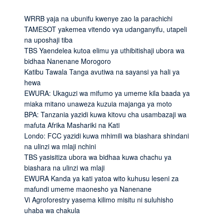
WRRB yaja na ubunifu kwenye zao la parachichi
TAMESOT yakemea vitendo vya udanganyifu, utapeli
na uposhaji tiba
TBS Yaendelea kutoa elimu ya uthibitishaji ubora wa
bidhaa Nanenane Morogoro
Katibu Tawala Tanga avutiwa na sayansi ya hali ya
hewa
EWURA: Ukaguzi wa mifumo ya umeme kila baada ya
miaka mitano unaweza kuzuia majanga ya moto
BPA: Tanzania yazidi kuwa kitovu cha usambazaji wa
mafuta Afrika Mashariki na Kati
Londo: FCC yazidi kuwa mhimili wa biashara shindani
na ulinzi wa mlaji nchini
TBS yasisitiza ubora wa bidhaa kuwa chachu ya
biashara na ulinzi wa mlaji
EWURA Kanda ya kati yatoa wito kuhusu leseni za
mafundi umeme maonesho ya Nanenane
Vi Agroforestry yasema kilimo misitu ni suluhisho
uhaba wa chakula