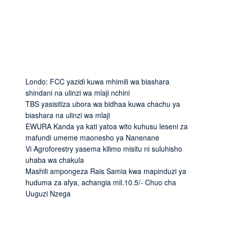
Londo: FCC yazidi kuwa mhimili wa biashara
shindani na ulinzi wa mlaji nchini
TBS yasisitiza ubora wa bidhaa kuwa chachu ya
biashara na ulinzi wa mlaji
EWURA Kanda ya kati yatoa wito kuhusu leseni za
mafundi umeme maonesho ya Nanenane
Vi Agroforestry yasema kilimo misitu ni suluhisho
uhaba wa chakula
Mashili ampongeza Rais Samia kwa mapinduzi ya
huduma za afya, achangia mil.10.5/- Chuo cha
Uuguzi Nzega