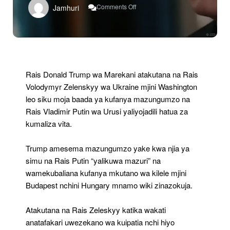
On
Comments Off
Jamhuri
Trump
Kukutana
Na
Zelenskyy
Baada
Ya
Kuzungumza
Rais Donald Trump wa Marekani atakutana na Rais
Na
Volodymyr Zelenskyy wa Ukraine mjini Washington
Putin
leo siku moja baada ya kufanya mazungumzo na
Rais Vladimir Putin wa Urusi yaliyojadili hatua za
kumaliza vita.
Trump amesema mazungumzo yake kwa njia ya
simu na Rais Putin “yalikuwa mazuri” na
wamekubaliana kufanya mkutano wa kilele mjini
Budapest nchini Hungary mnamo wiki zinazokuja.
Atakutana na Rais Zeleskyy katika wakati
anatafakari uwezekano wa kuipatia nchi hiyo