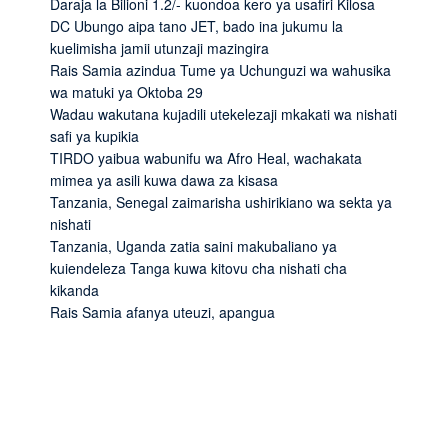
Daraja la Bilioni 1.2/- kuondoa kero ya usafiri Kilosa
DC Ubungo aipa tano JET, bado ina jukumu la
kuelimisha jamii utunzaji mazingira
Rais Samia azindua Tume ya Uchunguzi wa wahusika
wa matuki ya Oktoba 29
Wadau wakutana kujadili utekelezaji mkakati wa nishati
safi ya kupikia
TIRDO yaibua wabunifu wa Afro Heal, wachakata
mimea ya asili kuwa dawa za kisasa
Tanzania, Senegal zaimarisha ushirikiano wa sekta ya
nishati
Tanzania, Uganda zatia saini makubaliano ya
kuiendeleza Tanga kuwa kitovu cha nishati cha
kikanda
Rais Samia afanya uteuzi, apangua