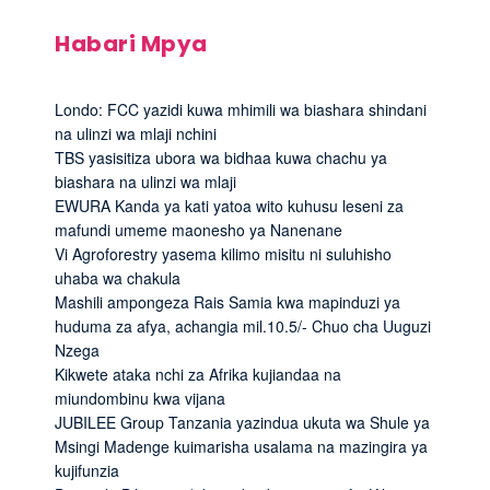
Habari Mpya
Londo: FCC yazidi kuwa mhimili wa biashara shindani
na ulinzi wa mlaji nchini
TBS yasisitiza ubora wa bidhaa kuwa chachu ya
biashara na ulinzi wa mlaji
EWURA Kanda ya kati yatoa wito kuhusu leseni za
mafundi umeme maonesho ya Nanenane
Vi Agroforestry yasema kilimo misitu ni suluhisho
uhaba wa chakula
Mashili ampongeza Rais Samia kwa mapinduzi ya
huduma za afya, achangia mil.10.5/- Chuo cha Uuguzi
Nzega
Kikwete ataka nchi za Afrika kujiandaa na
miundombinu kwa vijana
JUBILEE Group Tanzania yazindua ukuta wa Shule ya
Msingi Madenge kuimarisha usalama na mazingira ya
kujifunzia