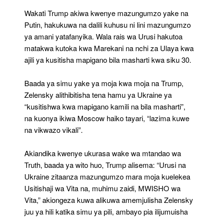
Wakati Trump akiwa kwenye mazungumzo yake na
Putin, hakukuwa na dalili kuhusu ni lini mazungumzo
ya amani yatafanyika. Wala rais wa Urusi hakutoa
matakwa kutoka kwa Marekani na nchi za Ulaya kwa
ajili ya kusitisha mapigano bila masharti kwa siku 30.
Baada ya simu yake ya moja kwa moja na Trump,
Zelensky alithibitisha tena hamu ya Ukraine ya
“kusitishwa kwa mapigano kamili na bila masharti”,
na kuonya ikiwa Moscow haiko tayari, “lazima kuwe
na vikwazo vikali”.
Akiandika kwenye ukurasa wake wa mtandao wa
Truth, baada ya wito huo, Trump alisema: “Urusi na
Ukraine zitaanza mazungumzo mara moja kuelekea
Usitishaji wa Vita na, muhimu zaidi, MWISHO wa
Vita,” akiongeza kuwa alikuwa amemjulisha Zelensky
juu ya hili katika simu ya pili, ambayo pia ilijumuisha