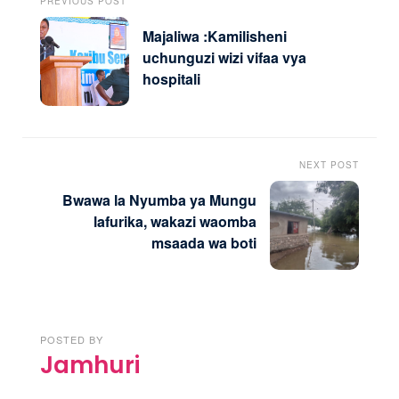
PREVIOUS POST
Majaliwa :Kamilisheni
uchunguzi wizi vifaa vya
hospitali
NEXT POST
Bwawa la Nyumba ya Mungu
lafurika, wakazi waomba
msaada wa boti
POSTED BY
Jamhuri