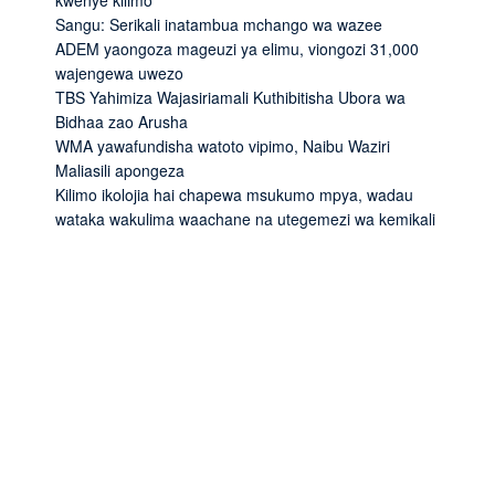
kwenye kilimo
Sangu: Serikali inatambua mchango wa wazee
ADEM yaongoza mageuzi ya elimu, viongozi 31,000
wajengewa uwezo
TBS Yahimiza Wajasiriamali Kuthibitisha Ubora wa
Bidhaa zao Arusha
WMA yawafundisha watoto vipimo, Naibu Waziri
Maliasili apongeza
Kilimo ikolojia hai chapewa msukumo mpya, wadau
wataka wakulima waachane na utegemezi wa kemikali