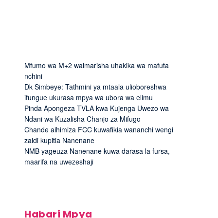
Mfumo wa M+2 waimarisha uhakika wa mafuta
nchini
Dk Simbeye: Tathmini ya mtaala ulioboreshwa
ifungue ukurasa mpya wa ubora wa elimu
Pinda Apongeza TVLA kwa Kujenga Uwezo wa
Ndani wa Kuzalisha Chanjo za Mifugo
Chande aihimiza FCC kuwafikia wananchi wengi
zaidi kupitia Nanenane
NMB yageuza Nanenane kuwa darasa la fursa,
maarifa na uwezeshaji
Habari Mpya