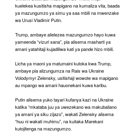
kuelekea kusitisha mapigano na kumaliza vita, baada
ya mazungumzo ya simu ya saa mbili na mwenzake
wa Urusi Vladimir Putin.
Trump, ambaye alielezea mazungumzo hayo kuwa
yameenda “vizuri sana”, pia alisema masharti ya
amani yatahitaji kujadiliwa kati ya pande hizo mbili.
Licha ya maoni ya matumaini kutoka kwa Trump,
ambaye pia alizungumza na Rais wa Ukraine
Volodymyr Zelensky, usitishaji wowote wa mapigano
au mpango wa amani hauonekani kuwa karibu.
Putin alisema yuko tayari kufanya kazi na Ukraine
katika “mkataba juu ya uwezekano wa makubaliano
ya amani ya siku zijazo”, wakati Zelensky alisema
“huu ni wakati muhimu”, na kuitaka Marekani
kutojitenga na mazungumzo.