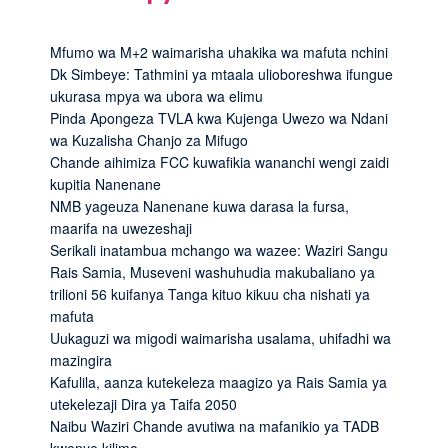
Mfumo wa M+2 waimarisha uhakika wa mafuta nchini
Dk Simbeye: Tathmini ya mtaala ulioboreshwa ifungue
ukurasa mpya wa ubora wa elimu
Pinda Apongeza TVLA kwa Kujenga Uwezo wa Ndani
wa Kuzalisha Chanjo za Mifugo
Chande aihimiza FCC kuwafikia wananchi wengi zaidi
kupitia Nanenane
NMB yageuza Nanenane kuwa darasa la fursa,
maarifa na uwezeshaji
Serikali inatambua mchango wa wazee: Waziri Sangu
Rais Samia, Museveni washuhudia makubaliano ya
trilioni 56 kuifanya Tanga kituo kikuu cha nishati ya
mafuta
Uukaguzi wa migodi waimarisha usalama, uhifadhi wa
mazingira
Kafulila, aanza kutekeleza maagizo ya Rais Samia ya
utekelezaji Dira ya Taifa 2050
Naibu Waziri Chande avutiwa na mafanikio ya TADB