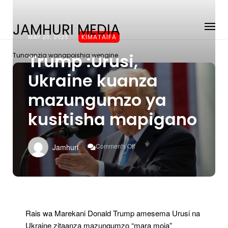
JAMHURI MEDIA
MAY 20, 2025
KIMATAIFA
Trump :Urusi,
Tunaanzia wanapoishia wengine
Ukraine kuanza
mazungumzo ya
kusitisha mapigano
On
Comments Off
Jamhuri
Trump
:Urusi,
Ukraine
Kuanza
Mazungumzo
Ya
Kusitisha
Rais wa Marekani Donald Trump amesema Urusi na
Mapigano
Ukraine zitaanza mazungumzo “mara moja”