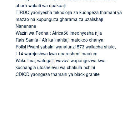
ubora wakati wa upakuaji
TIRDO yaonyesha teknolojia za kuongeza thamani ya
mazao na kupunguza gharama za uzalishaji
Nanenane
Waziri wa Fedha : Africa50 imeonyesha njia
Rais Samia : Afrika inahitaji matokeo chanya
Polisi Pwani yabaini wanafunzi 573 waliacha shule,
114 warejeshwa kwa oparesheni maalum
Wakulima, wafugaji, wavuvi wapongezwa kwa
kuchangia utoshelevu wa chakula nchini
CDICD yaongeza thamani ya black granite