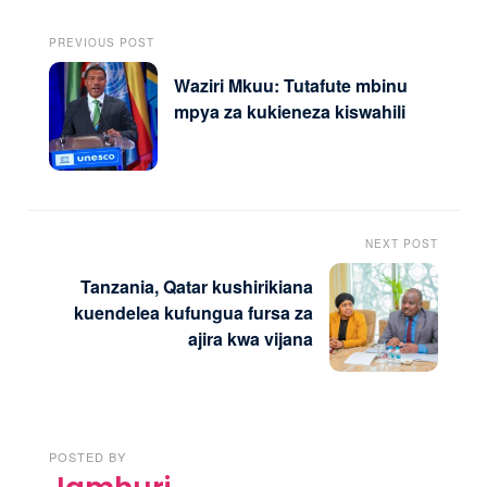
PREVIOUS POST
Waziri Mkuu: Tutafute mbinu
mpya za kukieneza kiswahili
NEXT POST
Tanzania, Qatar kushirikiana
kuendelea kufungua fursa za
ajira kwa vijana
POSTED BY