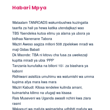
Habari Mpya
Wataalam TANROADS wakumbushwa kuzingatia
taarifa za hali ya hewa katika utendajikazi wao
TBS Yaendelea kutoa elimu ya alama ya ubora ya
bidhaa Nanenane Tabora
Waziri Aweso aagiza milioni 508 zipelekwe mradi wa
maji Gidas Babati
Dk Msonde: TBA ni kitovu cha fusa za uwekezaji
kupitia miradi ya ubia ‘PPP’
Tanzania kunufaika na bilioni 10/- za biashara ya
kaboni
Ridhiwani asisitiza umuhimu wa watumishi wa umma
kupima afya mara kwa mara
Waziri Kabudi: Kilosa iendelee kulinda amani,
kuimarisha kilimo na ufugaji wa kisasa
Rais Museveni wa Uganda awasili nchini kwa ziara
rasmi
Wakaguzi wa mafuta waimarisha udhibiti mafuta wa