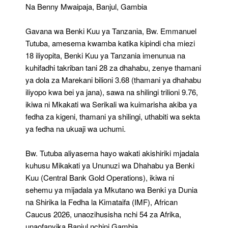
28
Na Benny Mwaipaja, Banjul, Gambia
Za
Dhahabu
Gavana wa Benki Kuu ya Tanzania, Bw. Emmanuel
Zenye
Thamani
Tutuba, amesema kwamba katika kipindi cha miezi
Ya
18 iliyopita, Benki Kuu ya Tanzania imenunua na
Trilioni
kuhifadhi takriban tani 28 za dhahabu, zenye thamani
9.76
ya dola za Marekani bilioni 3.68 (thamani ya dhahabu
iliyopo kwa bei ya jana), sawa na shilingi trilioni 9.76,
ikiwa ni Mkakati wa Serikali wa kuimarisha akiba ya
fedha za kigeni, thamani ya shilingi, uthabiti wa sekta
ya fedha na ukuaji wa uchumi.
Bw. Tutuba aliyasema hayo wakati akishiriki mjadala
kuhusu Mikakati ya Ununuzi wa Dhahabu ya Benki
Kuu (Central Bank Gold Operations), ikiwa ni
sehemu ya mijadala ya Mkutano wa Benki ya Dunia
na Shirika la Fedha la Kimataifa (IMF), African
Caucus 2026, unaozihusisha nchi 54 za Afrika,
unaofanyika Banjul nchini Gambia.