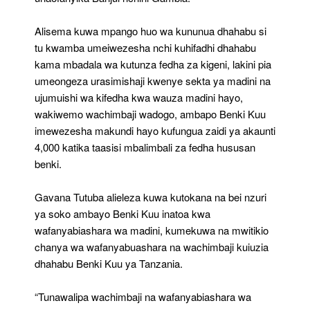
Alisema kuwa mpango huo wa kununua dhahabu si
tu kwamba umeiwezesha nchi kuhifadhi dhahabu
kama mbadala wa kutunza fedha za kigeni, lakini pia
umeongeza urasimishaji kwenye sekta ya madini na
ujumuishi wa kifedha kwa wauza madini hayo,
wakiwemo wachimbaji wadogo, ambapo Benki Kuu
imewezesha makundi hayo kufungua zaidi ya akaunti
4,000 katika taasisi mbalimbali za fedha hususan
benki.
Gavana Tutuba alieleza kuwa kutokana na bei nzuri
ya soko ambayo Benki Kuu inatoa kwa
wafanyabiashara wa madini, kumekuwa na mwitikio
chanya wa wafanyabuashara na wachimbaji kuiuzia
dhahabu Benki Kuu ya Tanzania.
“Tunawalipa wachimbaji na wafanyabiashara wa