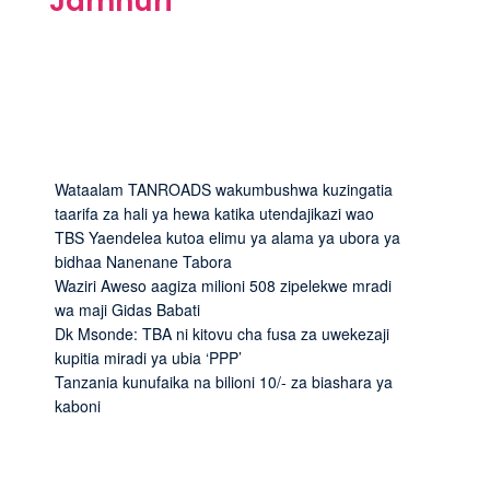
Jamhuri
Wataalam TANROADS wakumbushwa kuzingatia
taarifa za hali ya hewa katika utendajikazi wao
TBS Yaendelea kutoa elimu ya alama ya ubora ya
bidhaa Nanenane Tabora
Waziri Aweso aagiza milioni 508 zipelekwe mradi
wa maji Gidas Babati
Dk Msonde: TBA ni kitovu cha fusa za uwekezaji
kupitia miradi ya ubia ‘PPP’
Tanzania kunufaika na bilioni 10/- za biashara ya
kaboni