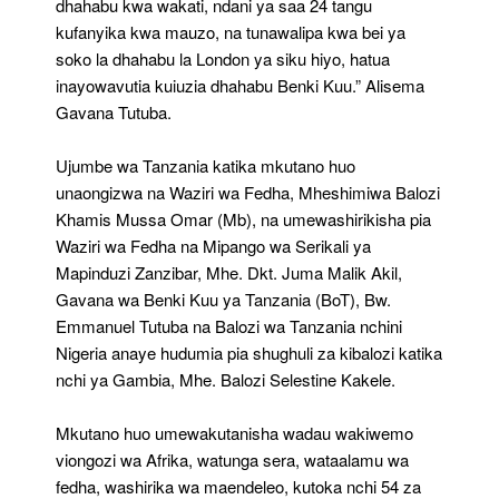
dhahabu kwa wakati, ndani ya saa 24 tangu
kufanyika kwa mauzo, na tunawalipa kwa bei ya
soko la dhahabu la London ya siku hiyo, hatua
inayowavutia kuiuzia dhahabu Benki Kuu.” Alisema
Gavana Tutuba.
Ujumbe wa Tanzania katika mkutano huo
unaongizwa na Waziri wa Fedha, Mheshimiwa Balozi
Khamis Mussa Omar (Mb), na umewashirikisha pia
Waziri wa Fedha na Mipango wa Serikali ya
Mapinduzi Zanzibar, Mhe. Dkt. Juma Malik Akil,
Gavana wa Benki Kuu ya Tanzania (BoT), Bw.
Emmanuel Tutuba na Balozi wa Tanzania nchini
Nigeria anaye hudumia pia shughuli za kibalozi katika
nchi ya Gambia, Mhe. Balozi Selestine Kakele.
Mkutano huo umewakutanisha wadau wakiwemo
viongozi wa Afrika, watunga sera, wataalamu wa
fedha, washirika wa maendeleo, kutoka nchi 54 za