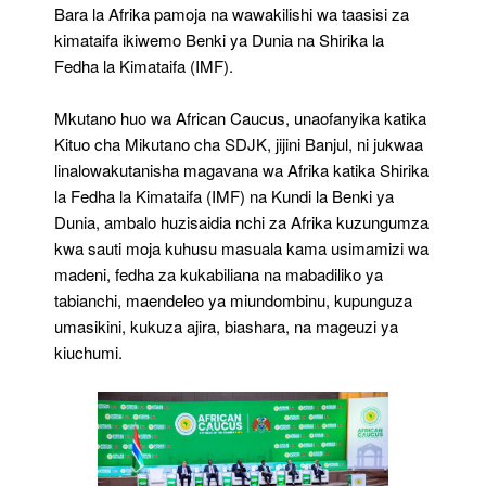
Bara la Afrika pamoja na wawakilishi wa taasisi za
kimataifa ikiwemo Benki ya Dunia na Shirika la
Fedha la Kimataifa (IMF).
Mkutano huo wa African Caucus, unaofanyika katika
Kituo cha Mikutano cha SDJK, jijini Banjul, ni jukwaa
linalowakutanisha magavana wa Afrika katika Shirika
la Fedha la Kimataifa (IMF) na Kundi la Benki ya
Dunia, ambalo huzisaidia nchi za Afrika kuzungumza
kwa sauti moja kuhusu masuala kama usimamizi wa
madeni, fedha za kukabiliana na mabadiliko ya
tabianchi, maendeleo ya miundombinu, kupunguza
umasikini, kukuza ajira, biashara, na mageuzi ya
kiuchumi.