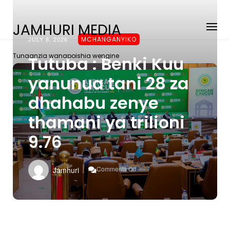
JAMHURI MEDIA
JULY 8, 2026
MCHANGANYIKO
Tunaanzia wanapoishia wengine
Tutuba : Benki Kuu
yanunua tani 28 za
dhahabu zenye
thamani ya trilioni
9.76
On
Comments Off
Jamhuri
Tutuba
:
Benki
Kuu
Yanunua
Tani